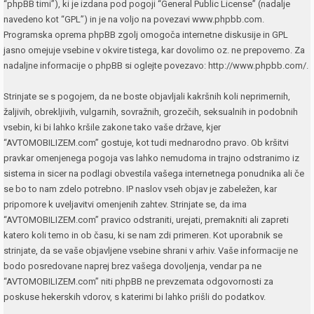
“phpBB timi”), ki je izdana pod pogoji “
General Public License
” (nadalje
navedeno kot “GPL”) in je na voljo na povezavi
www.phpbb.com
.
Programska oprema phpBB zgolj omogoča internetne diskusije in GPL
jasno omejuje vsebine v okvire tistega, kar dovolimo oz. ne prepovemo. Za
nadaljne informacije o phpBB si oglejte povezavo:
http://www.phpbb.com/
.
Strinjate se s pogojem, da ne boste objavljali kakršnih koli neprimernih,
žaljivih, obrekljivih, vulgarnih, sovražnih, grozečih, seksualnih in podobnih
vsebin, ki bi lahko kršile zakone tako vaše države, kjer
“AVTOMOBILIZEM.com” gostuje, kot tudi mednarodno pravo. Ob kršitvi
pravkar omenjenega pogoja vas lahko nemudoma in trajno odstranimo iz
sistema in sicer na podlagi obvestila vašega internetnega ponudnika ali če
se bo to nam zdelo potrebno. IP naslov vseh objav je zabeležen, kar
pripomore k uveljavitvi omenjenih zahtev. Strinjate se, da ima
“AVTOMOBILIZEM.com” pravico odstraniti, urejati, premakniti ali zapreti
katero koli temo in ob času, ki se nam zdi primeren. Kot uporabnik se
strinjate, da se vaše objavljene vsebine shrani v arhiv. Vaše informacije ne
bodo posredovane naprej brez vašega dovoljenja, vendar pa ne
“AVTOMOBILIZEM.com” niti phpBB ne prevzemata odgovornosti za
poskuse hekerskih vdorov, s katerimi bi lahko prišli do podatkov.