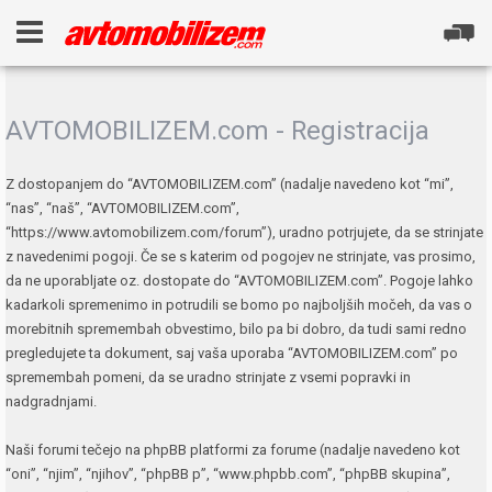
AVTOMOBILIZEM.com - Registracija
Z dostopanjem do “AVTOMOBILIZEM.com” (nadalje navedeno kot “mi”,
“nas”, “naš”, “AVTOMOBILIZEM.com”,
“https://www.avtomobilizem.com/forum”), uradno potrjujete, da se strinjate
z navedenimi pogoji. Če se s katerim od pogojev ne strinjate, vas prosimo,
da ne uporabljate oz. dostopate do “AVTOMOBILIZEM.com”. Pogoje lahko
kadarkoli spremenimo in potrudili se bomo po najboljših močeh, da vas o
morebitnih spremembah obvestimo, bilo pa bi dobro, da tudi sami redno
pregledujete ta dokument, saj vaša uporaba “AVTOMOBILIZEM.com” po
spremembah pomeni, da se uradno strinjate z vsemi popravki in
nadgradnjami.
Naši forumi tečejo na phpBB platformi za forume (nadalje navedeno kot
“oni”, “njim”, “njihov”, “phpBB p”, “www.phpbb.com”, “phpBB skupina”,