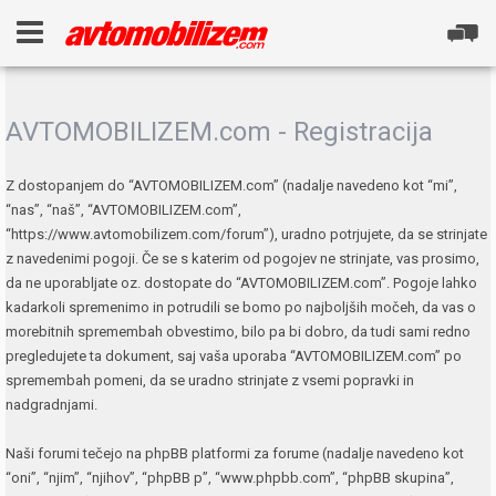
AVTOMOBILIZEM.com - Registracija
Z dostopanjem do “AVTOMOBILIZEM.com” (nadalje navedeno kot “mi”,
“nas”, “naš”, “AVTOMOBILIZEM.com”,
“https://www.avtomobilizem.com/forum”), uradno potrjujete, da se strinjate
z navedenimi pogoji. Če se s katerim od pogojev ne strinjate, vas prosimo,
da ne uporabljate oz. dostopate do “AVTOMOBILIZEM.com”. Pogoje lahko
kadarkoli spremenimo in potrudili se bomo po najboljših močeh, da vas o
morebitnih spremembah obvestimo, bilo pa bi dobro, da tudi sami redno
pregledujete ta dokument, saj vaša uporaba “AVTOMOBILIZEM.com” po
spremembah pomeni, da se uradno strinjate z vsemi popravki in
nadgradnjami.
Naši forumi tečejo na phpBB platformi za forume (nadalje navedeno kot
“oni”, “njim”, “njihov”, “phpBB p”, “www.phpbb.com”, “phpBB skupina”,