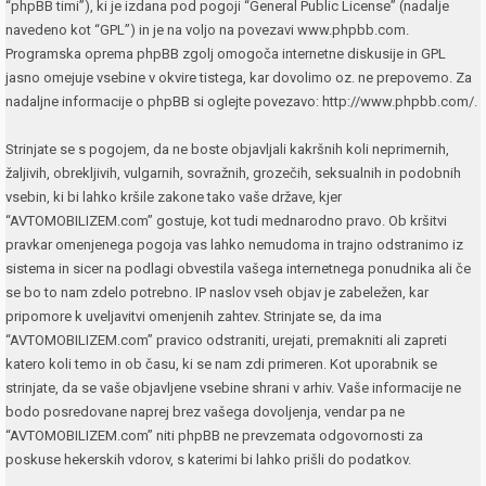
“phpBB timi”), ki je izdana pod pogoji “
General Public License
” (nadalje
navedeno kot “GPL”) in je na voljo na povezavi
www.phpbb.com
.
Programska oprema phpBB zgolj omogoča internetne diskusije in GPL
jasno omejuje vsebine v okvire tistega, kar dovolimo oz. ne prepovemo. Za
nadaljne informacije o phpBB si oglejte povezavo:
http://www.phpbb.com/
.
Strinjate se s pogojem, da ne boste objavljali kakršnih koli neprimernih,
žaljivih, obrekljivih, vulgarnih, sovražnih, grozečih, seksualnih in podobnih
vsebin, ki bi lahko kršile zakone tako vaše države, kjer
“AVTOMOBILIZEM.com” gostuje, kot tudi mednarodno pravo. Ob kršitvi
pravkar omenjenega pogoja vas lahko nemudoma in trajno odstranimo iz
sistema in sicer na podlagi obvestila vašega internetnega ponudnika ali če
se bo to nam zdelo potrebno. IP naslov vseh objav je zabeležen, kar
pripomore k uveljavitvi omenjenih zahtev. Strinjate se, da ima
“AVTOMOBILIZEM.com” pravico odstraniti, urejati, premakniti ali zapreti
katero koli temo in ob času, ki se nam zdi primeren. Kot uporabnik se
strinjate, da se vaše objavljene vsebine shrani v arhiv. Vaše informacije ne
bodo posredovane naprej brez vašega dovoljenja, vendar pa ne
“AVTOMOBILIZEM.com” niti phpBB ne prevzemata odgovornosti za
poskuse hekerskih vdorov, s katerimi bi lahko prišli do podatkov.