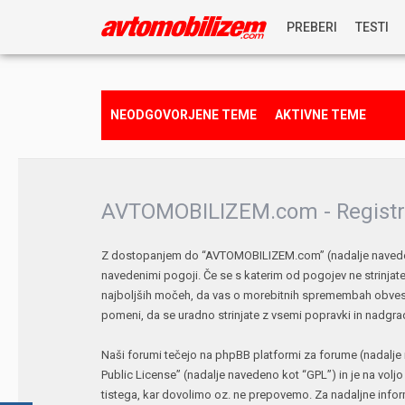
PREBERI
TESTI
NOVICE
NEODGOVORJENE TEME
AKTIVNE TEME
REPORTAŽE
PREDSTAVITVE
AVTOMOBILIZEM.com - Registr
NAGRADNA IGRA
Z dostopanjem do “AVTOMOBILIZEM.com” (nadalje navedeno 
navedenimi pogoji. Če se s katerim od pogojev ne strinj
najboljših močeh, da vas o morebitnih spremembah obves
pomeni, da se uradno strinjate z vsemi popravki in nadgra
Naši forumi tečejo na phpBB platformi za forume (nadalje 
Public License
” (nadalje navedeno kot “GPL”) in je na volj
tistega, kar dovolimo oz. ne prepovemo. Za nadaljne info