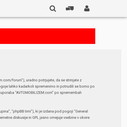
om/forum”), uradno potrjujete, da se strinjate z
ogoje lahko kadarkoli spremenimo in potrudili se bomo po
 vaša uporaba “AVTOMOBILIZEM.com” po spremembah
ina”, “phpBB timi”), ki je izdana pod pogoji “
General
netne diskusije in GPL jasno omejuje vsebine v okvire