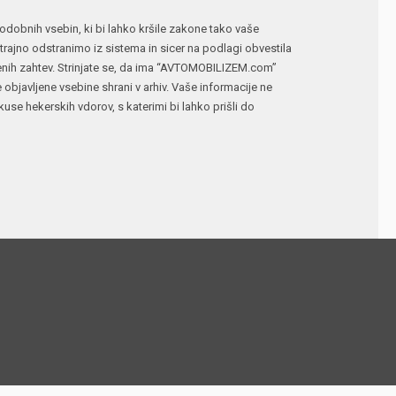
n podobnih vsebin, ki bi lahko kršile zakone tako vaše
ajno odstranimo iz sistema in sicer na podlagi obvestila
jenih zahtev. Strinjate se, da ima “AVTOMOBILIZEM.com”
e objavljene vsebine shrani v arhiv. Vaše informacije ne
 hekerskih vdorov, s katerimi bi lahko prišli do