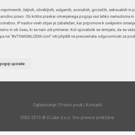
JERNEJ BOLKA
 neprimernih, žaljivih, obrekljivih, vulgarnih, sovražnih, grozečih, seksualnih i
rodno pravo. Ob kršitvi pravkar omenjenega pogoja vas lahko nemudoma in tr
TEHNIČNA VPRAŠANJA
otrebno. IP naslov vseh objav je zabeležen, kar pripomore k uveljavitvi omen
ROK ČERNJAVSKI
oli temo in ob času, ki se nam zdi primeren. Kot uporabnik se strinjate, da se vaš
AVTOPLIN
pa ne “AVTOMOBILIZEM.com” niti phpBB ne prevzemata odgovornosti za poskuse
ŽIGA HABJAN
Oglaševanje
|
Pravni pouk
|
Kontakti
2002-2015 ©
D.Labs d.o.o.
Vse pravice pridržane.