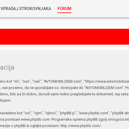
VPRAŠAJ STROKOVNJAKA
FORUM
RABLJENA VOZILA
KOSTJA PRIHODA
GORIVA
SILVAN SIMČIČ
AVTOPLIN
TOMAŽ DEMŠAR
acija
MAZIVA IN OLJA
kot “mi”, “nas”, “naš”, “AVTOMOBILIZEM.com”, “https://www.avtomobilizem.c
ALEŠ ARNŠEK
ate, vas prosimo, da ne uporabljate oz. dostopate do “AVTOMOBILIZEM.com”. P
PREDELAVE
timo, bilo pa bi dobro, da tudi sami redno pregledujete ta dokument, saj
ALEKS HUMAR IN FLORJAN RUS
dnjami.
PNEVMATIKE
navedeno kot “oni”, “njim”, “njihov”, “phpBB p”, “www.phpbb.com”, “phpBB skup
TIHOMIR KACJAN
o na povezavi
www.phpbb.com
. Programska oprema phpBB zgolj omogoča inter
rmacije o phpBB si oglejte povezavo:
http://www.phpbb.com/
.
HIBRIDNA TEHNIKA