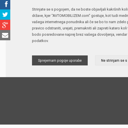
Strinjate se s pogojem, da ne boste objavljali kakršnih koli
države, kjer “AVTOMOBILIZEM.com” gostuje, kot tudi medna
vašega internetnega ponudnika ali če se bo to nam zdelo p
pravico odstraniti, urejati, premakniti ali zapreti katero k
bodo posredovane naprej brez vašega dovoljenja, vendar 
podatkov.