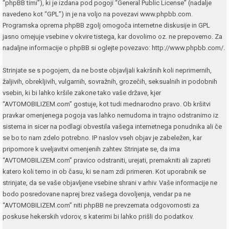
“phpBB timi”), ki je izdana pod pogoji “
General Public License
” (nadalje
navedeno kot “GPL”) in je na voljo na povezavi
www.phpbb.com
.
Programska oprema phpBB zgolj omogoča internetne diskusije in GPL
jasno omejuje vsebine v okvire tistega, kar dovolimo oz. ne prepovemo. Za
nadaljne informacije o phpBB si oglejte povezavo:
http://www.phpbb.com/
.
Strinjate se s pogojem, da ne boste objavljali kakršnih koli neprimernih,
žaljivih, obrekljivih, vulgarnih, sovražnih, grozečih, seksualnih in podobnih
vsebin, ki bi lahko kršile zakone tako vaše države, kjer
“AVTOMOBILIZEM.com” gostuje, kot tudi mednarodno pravo. Ob kršitvi
pravkar omenjenega pogoja vas lahko nemudoma in trajno odstranimo iz
sistema in sicer na podlagi obvestila vašega internetnega ponudnika ali če
se bo to nam zdelo potrebno. IP naslov vseh objav je zabeležen, kar
pripomore k uveljavitvi omenjenih zahtev. Strinjate se, da ima
“AVTOMOBILIZEM.com” pravico odstraniti, urejati, premakniti ali zapreti
katero koli temo in ob času, ki se nam zdi primeren. Kot uporabnik se
strinjate, da se vaše objavljene vsebine shrani v arhiv. Vaše informacije ne
bodo posredovane naprej brez vašega dovoljenja, vendar pa ne
“AVTOMOBILIZEM.com” niti phpBB ne prevzemata odgovornosti za
poskuse hekerskih vdorov, s katerimi bi lahko prišli do podatkov.