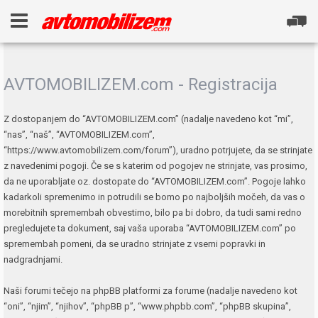
AVTOMOBILIZEM.com - Registracija
Z dostopanjem do “AVTOMOBILIZEM.com” (nadalje navedeno kot “mi”,
“nas”, “naš”, “AVTOMOBILIZEM.com”,
“https://www.avtomobilizem.com/forum”), uradno potrjujete, da se strinjate
z navedenimi pogoji. Če se s katerim od pogojev ne strinjate, vas prosimo,
da ne uporabljate oz. dostopate do “AVTOMOBILIZEM.com”. Pogoje lahko
kadarkoli spremenimo in potrudili se bomo po najboljših močeh, da vas o
morebitnih spremembah obvestimo, bilo pa bi dobro, da tudi sami redno
pregledujete ta dokument, saj vaša uporaba “AVTOMOBILIZEM.com” po
spremembah pomeni, da se uradno strinjate z vsemi popravki in
nadgradnjami.
Naši forumi tečejo na phpBB platformi za forume (nadalje navedeno kot
“oni”, “njim”, “njihov”, “phpBB p”, “www.phpbb.com”, “phpBB skupina”,