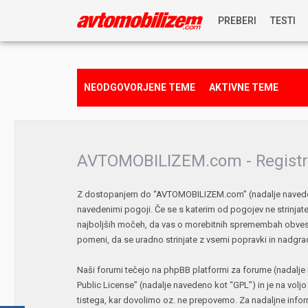
PREBERI
TESTI
NOVICE
NEODGOVORJENE TEME
AKTIVNE TEME
REPORTAŽE
PREDSTAVITVE
AVTOMOBILIZEM.com - Registr
NAGRADNA IGRA
Z dostopanjem do “AVTOMOBILIZEM.com” (nadalje navedeno 
navedenimi pogoji. Če se s katerim od pogojev ne strinj
najboljših močeh, da vas o morebitnih spremembah obves
pomeni, da se uradno strinjate z vsemi popravki in nadgra
Naši forumi tečejo na phpBB platformi za forume (nadalje 
Public License
” (nadalje navedeno kot “GPL”) in je na volj
tistega, kar dovolimo oz. ne prepovemo. Za nadaljne info