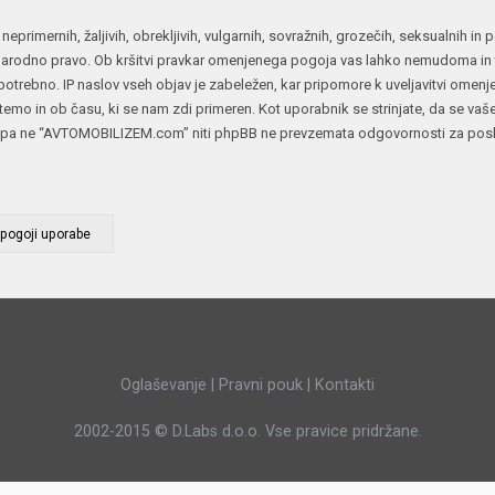
JERNEJ BOLKA
 neprimernih, žaljivih, obrekljivih, vulgarnih, sovražnih, grozečih, seksualnih i
rodno pravo. Ob kršitvi pravkar omenjenega pogoja vas lahko nemudoma in tr
TEHNIČNA VPRAŠANJA
otrebno. IP naslov vseh objav je zabeležen, kar pripomore k uveljavitvi omen
ROK ČERNJAVSKI
oli temo in ob času, ki se nam zdi primeren. Kot uporabnik se strinjate, da se vaš
AVTOPLIN
pa ne “AVTOMOBILIZEM.com” niti phpBB ne prevzemata odgovornosti za poskuse
ŽIGA HABJAN
Oglaševanje
|
Pravni pouk
|
Kontakti
2002-2015 ©
D.Labs d.o.o.
Vse pravice pridržane.