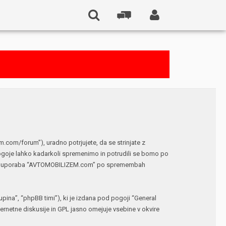
om/forum”), uradno potrjujete, da se strinjate z
ogoje lahko kadarkoli spremenimo in potrudili se bomo po
 vaša uporaba “AVTOMOBILIZEM.com” po spremembah
ina”, “phpBB timi”), ki je izdana pod pogoji “
General
netne diskusije in GPL jasno omejuje vsebine v okvire