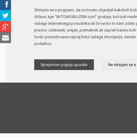
Strinjate se s pogojem, da ne boste objavljali kakršnih koli
države, kjer “AVTOMOBILIZEM.com” gostuje, kot tudi medna
vašega internetnega ponudnika ali če se bo to nam zdelo p
pravico odstraniti, urejati, premakniti ali zapreti katero k
bodo posredovane naprej brez vašega dovoljenja, vendar 
podatkov.