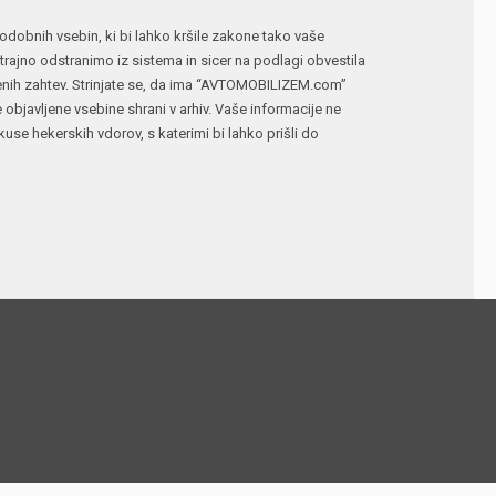
n podobnih vsebin, ki bi lahko kršile zakone tako vaše
ajno odstranimo iz sistema in sicer na podlagi obvestila
jenih zahtev. Strinjate se, da ima “AVTOMOBILIZEM.com”
e objavljene vsebine shrani v arhiv. Vaše informacije ne
 hekerskih vdorov, s katerimi bi lahko prišli do