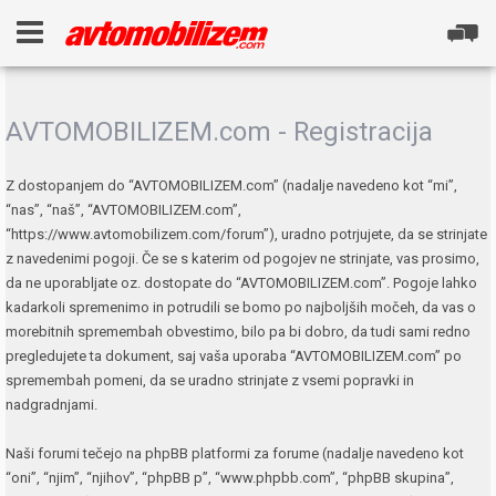
AVTOMOBILIZEM.com - Registracija
Z dostopanjem do “AVTOMOBILIZEM.com” (nadalje navedeno kot “mi”,
“nas”, “naš”, “AVTOMOBILIZEM.com”,
“https://www.avtomobilizem.com/forum”), uradno potrjujete, da se strinjate
z navedenimi pogoji. Če se s katerim od pogojev ne strinjate, vas prosimo,
da ne uporabljate oz. dostopate do “AVTOMOBILIZEM.com”. Pogoje lahko
kadarkoli spremenimo in potrudili se bomo po najboljših močeh, da vas o
morebitnih spremembah obvestimo, bilo pa bi dobro, da tudi sami redno
pregledujete ta dokument, saj vaša uporaba “AVTOMOBILIZEM.com” po
spremembah pomeni, da se uradno strinjate z vsemi popravki in
nadgradnjami.
Naši forumi tečejo na phpBB platformi za forume (nadalje navedeno kot
“oni”, “njim”, “njihov”, “phpBB p”, “www.phpbb.com”, “phpBB skupina”,