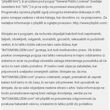
“phpBB timi”), ki je izdana pod pogoji “
General Public License
” (nadalje
navedeno kot “GPL”) in je na voljo na povezavi
www.phpbb.com
.
Programska oprema phpBB zgolj omogoča internetne diskusije in GPL
jasno omejuje vsebine v okvire tistega, kar dovolimo oz. ne prepovemo. Za
nadaljne informacije o phpBB si oglejte povezavo:
http://www.phpbb.com/
.
Strinjate se s pogojem, da ne boste objavljali kakršnih koli neprimernih,
žaljivih, obrekljivih, vulgarnih, sovražnih, grozečih, seksualnih in podobnih
vsebin, ki bi lahko kršile zakone tako vaše države, kjer
“AVTOMOBILIZEM.com” gostuje, kot tudi mednarodno pravo. Ob kršitvi
pravkar omenjenega pogoja vas lahko nemudoma in trajno odstranimo iz
sistema in sicer na podlagi obvestila vašega internetnega ponudnika ali če
se bo to nam zdelo potrebno. IP naslov vseh objav je zabeležen, kar
pripomore k uveljavitvi omenjenih zahtev. Strinjate se, da ima
“AVTOMOBILIZEM.com” pravico odstraniti, urejati, premakniti ali zapreti
katero koli temo in ob času, ki se nam zdi primeren. Kot uporabnik se
strinjate, da se vaše objavljene vsebine shrani v arhiv. Vaše informacije ne
bodo posredovane naprej brez vašega dovoljenja, vendar pa ne
“AVTOMOBILIZEM.com” niti phpBB ne prevzemata odgovornosti za
poskuse hekerskih vdorov, s katerimi bi lahko prišli do podatkov.