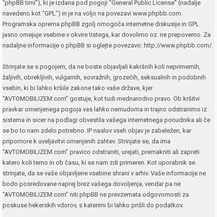
“phpBB timi”), ki je izdana pod pogoji “
General Public License
” (nadalje
navedeno kot “GPL”) in je na voljo na povezavi
www.phpbb.com
.
Programska oprema phpBB zgolj omogoča internetne diskusije in GPL
jasno omejuje vsebine v okvire tistega, kar dovolimo oz. ne prepovemo. Za
nadaljne informacije o phpBB si oglejte povezavo:
http://www.phpbb.com/
.
Strinjate se s pogojem, da ne boste objavljali kakršnih koli neprimernih,
žaljivih, obrekljivih, vulgarnih, sovražnih, grozečih, seksualnih in podobnih
vsebin, ki bi lahko kršile zakone tako vaše države, kjer
“AVTOMOBILIZEM.com” gostuje, kot tudi mednarodno pravo. Ob kršitvi
pravkar omenjenega pogoja vas lahko nemudoma in trajno odstranimo iz
sistema in sicer na podlagi obvestila vašega internetnega ponudnika ali če
se bo to nam zdelo potrebno. IP naslov vseh objav je zabeležen, kar
pripomore k uveljavitvi omenjenih zahtev. Strinjate se, da ima
“AVTOMOBILIZEM.com” pravico odstraniti, urejati, premakniti ali zapreti
katero koli temo in ob času, ki se nam zdi primeren. Kot uporabnik se
strinjate, da se vaše objavljene vsebine shrani v arhiv. Vaše informacije ne
bodo posredovane naprej brez vašega dovoljenja, vendar pa ne
“AVTOMOBILIZEM.com” niti phpBB ne prevzemata odgovornosti za
poskuse hekerskih vdorov, s katerimi bi lahko prišli do podatkov.