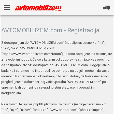
AVTOMOBILIZEM.com - Registracija
Z dostopanjem do “AVTOMOBILIZEM.com” (nadalje navedeno kot “mi”,
“nas”, “naš”, “AVTOMOBILIZEM.com”,
“https://www.avtomobilizem.com/forum”), uradno potrjujete, da se strinjate
z navedenimi pogoji. Če se s katerim od pogojev ne strinjate, vas prosimo,
da ne uporabljate oz. dostopate do “AVTOMOBILIZEM.com”. Pogoje lahko
kadarkoli spremenimo in potrudili se bomo po najboljših močeh, da vas o
morebitnih spremembah obvestimo, bilo pa bi dobro, da tudi sami redno
pregledujete ta dokument, saj vaša uporaba “AVTOMOBILIZEM.com” po
spremembah pomeni, da se uradno strinjate z vsemi popravki in
nadgradnjami.
Naši forumi tečejo na phpBB platformi za forume (nadalje navedeno kot
“oni”, “njim”, “njihov”, “phpBB p”, “www.phpbb.com”, “phpBB skupina”,