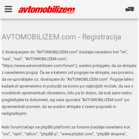
AVTOMOBILIZEM.com - Registracija
Z dostopanjem do “AVTOMOBILIZEM.com” (nadalje navedeno kot “mi”,
“nas”, “naš”, “AVTOMOBILIZEM.com”,
“https://www.avtomobilizem.com/forum”), uradno potrjujete, da se strinjate
z navedenimi pogoji. Če se s katerim od pogojev ne strinjate, vas prosimo,
da ne uporabljate oz. dostopate do “AVTOMOBILIZEM.com”. Pogoje lahko
kadarkoli spremenimo in potrudili se bomo po najboljših močeh, da vas o
morebitnih spremembah obvestimo, bilo pa bi dobro, da tudi sami redno
pregledujete ta dokument, saj vaša uporaba “AVTOMOBILIZEM.com” po
spremembah pomeni, da se uradno strinjate z vsemi popravki in
nadgradnjami.
Naši forumi tečejo na phpBB platformi za forume (nadalje navedeno kot
“oni”, “njim”, “njihov”, “phpBB p”, “www.phpbb.com”, “phpBB skupina”,