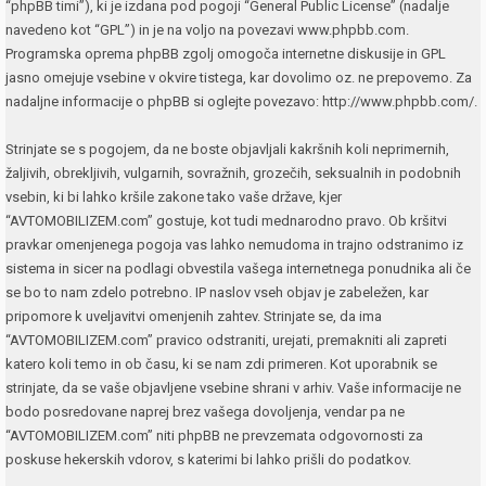
“phpBB timi”), ki je izdana pod pogoji “
General Public License
” (nadalje
navedeno kot “GPL”) in je na voljo na povezavi
www.phpbb.com
.
Programska oprema phpBB zgolj omogoča internetne diskusije in GPL
jasno omejuje vsebine v okvire tistega, kar dovolimo oz. ne prepovemo. Za
nadaljne informacije o phpBB si oglejte povezavo:
http://www.phpbb.com/
.
Strinjate se s pogojem, da ne boste objavljali kakršnih koli neprimernih,
žaljivih, obrekljivih, vulgarnih, sovražnih, grozečih, seksualnih in podobnih
vsebin, ki bi lahko kršile zakone tako vaše države, kjer
“AVTOMOBILIZEM.com” gostuje, kot tudi mednarodno pravo. Ob kršitvi
pravkar omenjenega pogoja vas lahko nemudoma in trajno odstranimo iz
sistema in sicer na podlagi obvestila vašega internetnega ponudnika ali če
se bo to nam zdelo potrebno. IP naslov vseh objav je zabeležen, kar
pripomore k uveljavitvi omenjenih zahtev. Strinjate se, da ima
“AVTOMOBILIZEM.com” pravico odstraniti, urejati, premakniti ali zapreti
katero koli temo in ob času, ki se nam zdi primeren. Kot uporabnik se
strinjate, da se vaše objavljene vsebine shrani v arhiv. Vaše informacije ne
bodo posredovane naprej brez vašega dovoljenja, vendar pa ne
“AVTOMOBILIZEM.com” niti phpBB ne prevzemata odgovornosti za
poskuse hekerskih vdorov, s katerimi bi lahko prišli do podatkov.