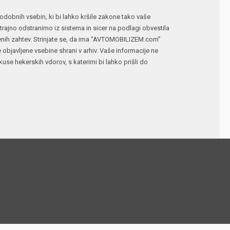
n podobnih vsebin, ki bi lahko kršile zakone tako vaše
ajno odstranimo iz sistema in sicer na podlagi obvestila
jenih zahtev. Strinjate se, da ima “AVTOMOBILIZEM.com”
e objavljene vsebine shrani v arhiv. Vaše informacije ne
 hekerskih vdorov, s katerimi bi lahko prišli do