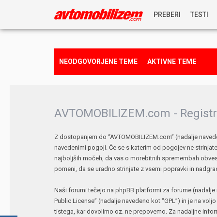
PREBERI
TESTI
NOVICE
NEODGOVORJENE TEME
AKTIVNE TEME
REPORTAŽE
PREDSTAVITVE
AVTOMOBILIZEM.com - Registr
NAGRADNA IGRA
Z dostopanjem do “AVTOMOBILIZEM.com” (nadalje navedeno 
navedenimi pogoji. Če se s katerim od pogojev ne strinj
najboljših močeh, da vas o morebitnih spremembah obves
pomeni, da se uradno strinjate z vsemi popravki in nadgra
Naši forumi tečejo na phpBB platformi za forume (nadalje 
Public License
” (nadalje navedeno kot “GPL”) in je na volj
tistega, kar dovolimo oz. ne prepovemo. Za nadaljne info