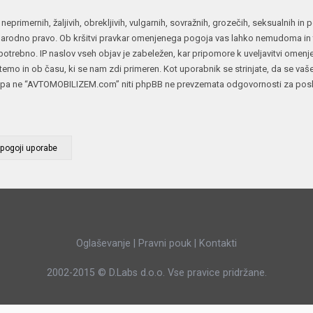
JERNEJ BOLKA
 neprimernih, žaljivih, obrekljivih, vulgarnih, sovražnih, grozečih, seksualnih i
rodno pravo. Ob kršitvi pravkar omenjenega pogoja vas lahko nemudoma in tr
TEHNIČNA VPRAŠANJA
otrebno. IP naslov vseh objav je zabeležen, kar pripomore k uveljavitvi omen
ROK ČERNJAVSKI
oli temo in ob času, ki se nam zdi primeren. Kot uporabnik se strinjate, da se vaš
AVTOPLIN
pa ne “AVTOMOBILIZEM.com” niti phpBB ne prevzemata odgovornosti za poskuse
ŽIGA HABJAN
Oglaševanje
|
Pravni pouk
|
Kontakti
2002-2015 ©
D.Labs d.o.o.
Vse pravice pridržane.