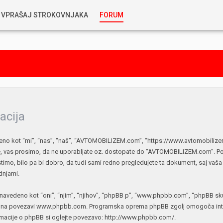
VPRAŠAJ STROKOVNJAKA
FORUM
RABLJENA VOZILA
KOSTJA PRIHODA
GORIVA
SILVAN SIMČIČ
AVTOPLIN
TOMAŽ DEMŠAR
acija
MAZIVA IN OLJA
kot “mi”, “nas”, “naš”, “AVTOMOBILIZEM.com”, “https://www.avtomobilizem.c
ALEŠ ARNŠEK
ate, vas prosimo, da ne uporabljate oz. dostopate do “AVTOMOBILIZEM.com”. P
PREDELAVE
timo, bilo pa bi dobro, da tudi sami redno pregledujete ta dokument, saj
ALEKS HUMAR IN FLORJAN RUS
dnjami.
PNEVMATIKE
navedeno kot “oni”, “njim”, “njihov”, “phpBB p”, “www.phpbb.com”, “phpBB skup
TIHOMIR KACJAN
o na povezavi
www.phpbb.com
. Programska oprema phpBB zgolj omogoča inter
rmacije o phpBB si oglejte povezavo:
http://www.phpbb.com/
.
HIBRIDNA TEHNIKA