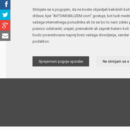
Strinjate se s pogojem, da ne boste objavljali kakršnih koli
države, kjer “AVTOMOBILIZEM.com” gostuje, kot tudi medna
vašega internetnega ponudnika ali če se bo to nam zdelo p
pravico odstraniti, urejati, premakniti ali zapreti katero k
bodo posredovane naprej brez vašega dovoljenja, vendar 
podatkov.