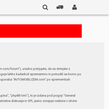
om/forum”), uradno potrjujete, da se strinjate z
ogoje lahko kadarkoli spremenimo in potrudili se bomo po
 vaša uporaba “AVTOMOBILIZEM.com” po spremembah
ina”, “phpBB timi”), ki je izdana pod pogoji “
General
netne diskusije in GPL jasno omejuje vsebine v okvire