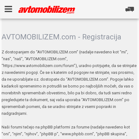
AVTOMOBILIZEM.com - Registracija
Z dostopanjem do “AVTOMOBILIZEM.com” (nadalje navedeno kot “mi”,
“nas”, “naš”, “AVTOMOBILIZEM.com”,
“https://www.avtomobilizem.com/forum”), uradno potrjujete, da se strinjate
z navedenimi pogoji. Če se s katerim od pogojev ne strinjate, vas prosimo,
da ne uporabljate oz. dostopate do “AVTOMOBILIZEM.com”. Pogoje lahko
kadarkoli spremenimo in potrudili se bomo po najboljših močeh, da vas o
morebitnih spremembah obvestimo, bilo pa bi dobro, da tudi sami redno
pregledujete ta dokument, saj vaša uporaba “AVTOMOBILIZEM.com” po
spremembah pomeni, da se uradno strinjate z vsemi popravki in
nadgradnjami.
Naši forumi tečejo na phpBB platformi za forume (nadalje navedeno kot
“oni”, “njim”, “njihov”, “phpBB p”, “www.phpbb.com”, “phpBB skupina”,