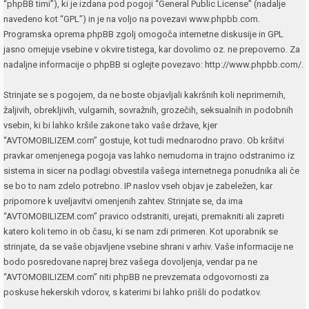
“phpBB timi”), ki je izdana pod pogoji “
General Public License
” (nadalje
navedeno kot “GPL”) in je na voljo na povezavi
www.phpbb.com
.
Programska oprema phpBB zgolj omogoča internetne diskusije in GPL
jasno omejuje vsebine v okvire tistega, kar dovolimo oz. ne prepovemo. Za
nadaljne informacije o phpBB si oglejte povezavo:
http://www.phpbb.com/
.
Strinjate se s pogojem, da ne boste objavljali kakršnih koli neprimernih,
žaljivih, obrekljivih, vulgarnih, sovražnih, grozečih, seksualnih in podobnih
vsebin, ki bi lahko kršile zakone tako vaše države, kjer
“AVTOMOBILIZEM.com” gostuje, kot tudi mednarodno pravo. Ob kršitvi
pravkar omenjenega pogoja vas lahko nemudoma in trajno odstranimo iz
sistema in sicer na podlagi obvestila vašega internetnega ponudnika ali če
se bo to nam zdelo potrebno. IP naslov vseh objav je zabeležen, kar
pripomore k uveljavitvi omenjenih zahtev. Strinjate se, da ima
“AVTOMOBILIZEM.com” pravico odstraniti, urejati, premakniti ali zapreti
katero koli temo in ob času, ki se nam zdi primeren. Kot uporabnik se
strinjate, da se vaše objavljene vsebine shrani v arhiv. Vaše informacije ne
bodo posredovane naprej brez vašega dovoljenja, vendar pa ne
“AVTOMOBILIZEM.com” niti phpBB ne prevzemata odgovornosti za
poskuse hekerskih vdorov, s katerimi bi lahko prišli do podatkov.