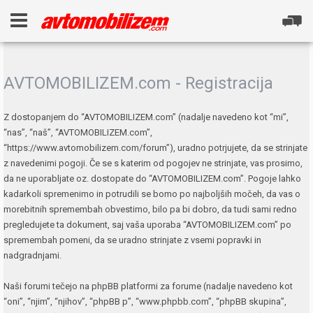
AVTOMOBILIZEM.com - Registracija
Z dostopanjem do “AVTOMOBILIZEM.com” (nadalje navedeno kot “mi”,
“nas”, “naš”, “AVTOMOBILIZEM.com”,
“https://www.avtomobilizem.com/forum”), uradno potrjujete, da se strinjate
z navedenimi pogoji. Če se s katerim od pogojev ne strinjate, vas prosimo,
da ne uporabljate oz. dostopate do “AVTOMOBILIZEM.com”. Pogoje lahko
kadarkoli spremenimo in potrudili se bomo po najboljših močeh, da vas o
morebitnih spremembah obvestimo, bilo pa bi dobro, da tudi sami redno
pregledujete ta dokument, saj vaša uporaba “AVTOMOBILIZEM.com” po
spremembah pomeni, da se uradno strinjate z vsemi popravki in
nadgradnjami.
Naši forumi tečejo na phpBB platformi za forume (nadalje navedeno kot
“oni”, “njim”, “njihov”, “phpBB p”, “www.phpbb.com”, “phpBB skupina”,