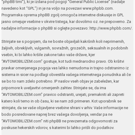
“phpBB timi”), ki je izdana pod pogoji “
General Public License
” (nadalje
navedeno kot “GPL”) in je na voljo na povezavi
www.phpbb.com
.
Programska oprema phpBB zgolj omogoča internetne diskusije in GPL
jasno omejuje vsebine v okvire tistega, kar dovolimo oz. ne prepovemo. Za
nadaljne informacije o phpBB si oglejte povezavo:
http://www.phpbb.com/
.
Strinjate se s pogojem, da ne boste objavljali kakršnih koli neprimernih,
žaljivih, obrekljivih, vulgarnih, sovražnih, grozečih, seksualnih in podobnih
vsebin, ki bi lahko kršile zakone tako vaše države, kjer
“AVTOMOBILIZEM.com” gostuje, kot tudi mednarodno pravo. Ob kršitvi
pravkar omenjenega pogoja vas lahko nemudoma in trajno odstranimo iz
sistema in sicer na podlagi obvestila vašega internetnega ponudnika ali če
se bo to nam zdelo potrebno. IP naslov vseh objav je zabeležen, kar
pripomore k uveljavitvi omenjenih zahtev. Strinjate se, da ima
“AVTOMOBILIZEM.com” pravico odstraniti, urejati, premakniti ali zapreti
katero koli temo in ob času, ki se nam zdi primeren. Kot uporabnik se
strinjate, da se vaše objavljene vsebine shrani v arhiv. Vaše informacije ne
bodo posredovane naprej brez vašega dovoljenja, vendar pa ne
“AVTOMOBILIZEM.com” niti phpBB ne prevzemata odgovornosti za
poskuse hekerskih vdorov, s katerimi bi lahko prišli do podatkov.