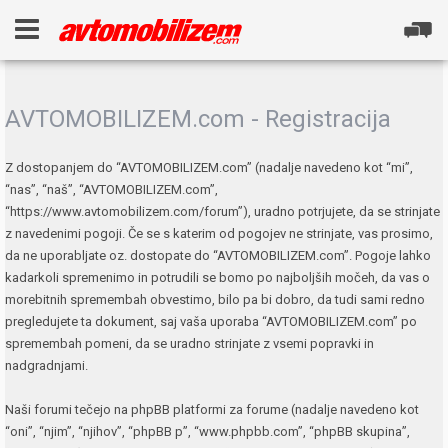
AVTOMOBILIZEM.com - Registracija
Z dostopanjem do “AVTOMOBILIZEM.com” (nadalje navedeno kot “mi”,
“nas”, “naš”, “AVTOMOBILIZEM.com”,
“https://www.avtomobilizem.com/forum”), uradno potrjujete, da se strinjate
z navedenimi pogoji. Če se s katerim od pogojev ne strinjate, vas prosimo,
da ne uporabljate oz. dostopate do “AVTOMOBILIZEM.com”. Pogoje lahko
kadarkoli spremenimo in potrudili se bomo po najboljših močeh, da vas o
morebitnih spremembah obvestimo, bilo pa bi dobro, da tudi sami redno
pregledujete ta dokument, saj vaša uporaba “AVTOMOBILIZEM.com” po
spremembah pomeni, da se uradno strinjate z vsemi popravki in
nadgradnjami.
Naši forumi tečejo na phpBB platformi za forume (nadalje navedeno kot
“oni”, “njim”, “njihov”, “phpBB p”, “www.phpbb.com”, “phpBB skupina”,