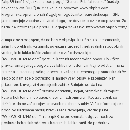
“phpBB timi”), ki je izdana pod pogoji “
General Public License
” (nadalje
navedeno kot “GPL”) in je na voljo na povezavi
www.phpbb.com
.
Programska oprema phpBB zgolj omogoča internetne diskusije in GPL
jasno omejuje vsebine v okvire tistega, kar dovolimo oz. ne prepovemo. Za
nadaljne informacije o phpBB si oglejte povezavo:
http://www.phpbb.com/
.
Strinjate se s pogojem, da ne boste objavljali kakršnih koli neprimernih,
žaljivih, obrekljivih, vulgarnih, sovražnih, grozečih, seksualnih in podobnih
vsebin, ki bi lahko kršile zakone tako vaše države, kjer
“AVTOMOBILIZEM.com” gostuje, kot tudi mednarodno pravo. Ob kršitvi
pravkar omenjenega pogoja vas lahko nemudoma in trajno odstranimo iz
sistema in sicer na podlagi obvestila vašega internetnega ponudnika ali če
se bo to nam zdelo potrebno. IP naslov vseh objav je zabeležen, kar
pripomore k uveljavitvi omenjenih zahtev. Strinjate se, da ima
“AVTOMOBILIZEM.com” pravico odstraniti, urejati, premakniti ali zapreti
katero koli temo in ob času, ki se nam zdi primeren. Kot uporabnik se
strinjate, da se vaše objavljene vsebine shrani v arhiv. Vaše informacije ne
bodo posredovane naprej brez vašega dovoljenja, vendar pa ne
“AVTOMOBILIZEM.com” niti phpBB ne prevzemata odgovornosti za
poskuse hekerskih vdorov, s katerimi bi lahko prišli do podatkov.