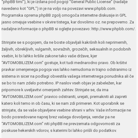
“phpBB timi”), ki je izdana pod pogoji “
General Public License
” (nadalje
navedeno kot “GPL”) in je na voljo na povezavi
www.phpbb.com
.
Programska oprema phpBB zgolj omogoča internetne diskusije in GPL
jasno omejuje vsebine v okvire tistega, kar dovolimo oz. ne prepovemo. Za
nadaljne informacije o phpBB si oglejte povezavo:
http://www.phpbb.com/
.
Strinjate se s pogojem, da ne boste objavljali kakršnih koli neprimernih,
žaljivih, obrekljivih, vulgarnih, sovražnih, grozečih, seksualnih in podobnih
vsebin, ki bi lahko kršile zakone tako vaše države, kjer
“AVTOMOBILIZEM.com” gostuje, kot tudi mednarodno pravo. Ob kršitvi
pravkar omenjenega pogoja vas lahko nemudoma in trajno odstranimo iz
sistema in sicer na podlagi obvestila vašega internetnega ponudnika ali če
se bo to nam zdelo potrebno. IP naslov vseh objav je zabeležen, kar
pripomore k uveljavitvi omenjenih zahtev. Strinjate se, da ima
“AVTOMOBILIZEM.com” pravico odstraniti, urejati, premakniti ali zapreti
katero koli temo in ob času, ki se nam zdi primeren. Kot uporabnik se
strinjate, da se vaše objavljene vsebine shrani v arhiv. Vaše informacije ne
bodo posredovane naprej brez vašega dovoljenja, vendar pa ne
“AVTOMOBILIZEM.com” niti phpBB ne prevzemata odgovornosti za
poskuse hekerskih vdorov, s katerimi bi lahko prišli do podatkov.