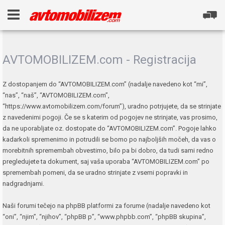
AVTOMOBILIZEM.com - Registracija
Z dostopanjem do “AVTOMOBILIZEM.com” (nadalje navedeno kot “mi”,
“nas”, “naš”, “AVTOMOBILIZEM.com”,
“https://www.avtomobilizem.com/forum”), uradno potrjujete, da se strinjate
z navedenimi pogoji. Če se s katerim od pogojev ne strinjate, vas prosimo,
da ne uporabljate oz. dostopate do “AVTOMOBILIZEM.com”. Pogoje lahko
kadarkoli spremenimo in potrudili se bomo po najboljših močeh, da vas o
morebitnih spremembah obvestimo, bilo pa bi dobro, da tudi sami redno
pregledujete ta dokument, saj vaša uporaba “AVTOMOBILIZEM.com” po
spremembah pomeni, da se uradno strinjate z vsemi popravki in
nadgradnjami.
Naši forumi tečejo na phpBB platformi za forume (nadalje navedeno kot
“oni”, “njim”, “njihov”, “phpBB p”, “www.phpbb.com”, “phpBB skupina”,