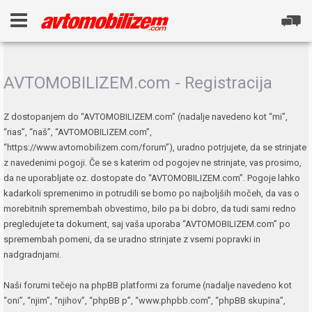
AVTOMOBILIZEM.com - Registracija
Z dostopanjem do “AVTOMOBILIZEM.com” (nadalje navedeno kot “mi”,
“nas”, “naš”, “AVTOMOBILIZEM.com”,
“https://www.avtomobilizem.com/forum”), uradno potrjujete, da se strinjate
z navedenimi pogoji. Če se s katerim od pogojev ne strinjate, vas prosimo,
da ne uporabljate oz. dostopate do “AVTOMOBILIZEM.com”. Pogoje lahko
kadarkoli spremenimo in potrudili se bomo po najboljših močeh, da vas o
morebitnih spremembah obvestimo, bilo pa bi dobro, da tudi sami redno
pregledujete ta dokument, saj vaša uporaba “AVTOMOBILIZEM.com” po
spremembah pomeni, da se uradno strinjate z vsemi popravki in
nadgradnjami.
Naši forumi tečejo na phpBB platformi za forume (nadalje navedeno kot
“oni”, “njim”, “njihov”, “phpBB p”, “www.phpbb.com”, “phpBB skupina”,