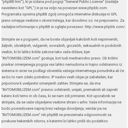
“phpBB timi”), ki je izdana pod pogoji “
General Public License
” (nadalje
navedeno kot “GPL”) in je na voljo na povezavi
www.phpbb.com
.
Programska oprema phpBB zgolj omogoča internetne diskusije in GPL
jasno omejuje vsebine v okvire tistega, kar dovolimo oz. ne prepovemo. Za
nadaljne informacije o phpBB si oglejte povezavo:
http://www.phpbb.com/
.
Strinjate se s pogojem, da ne boste objavljali kakršnih koli neprimernih,
žaljivih, obrekljivih, vulgarnih, sovražnih, grozečih, seksualnih in podobnih
vsebin, ki bi lahko kršile zakone tako vaše države, kjer
“AVTOMOBILIZEM.com” gostuje, kot tudi mednarodno pravo. Ob kršitvi
pravkar omenjenega pogoja vas lahko nemudoma in trajno odstranimo iz
sistema in sicer na podlagi obvestila vašega internetnega ponudnika ali če
se bo to nam zdelo potrebno. IP naslov vseh objav je zabeležen, kar
pripomore k uveljavitvi omenjenih zahtev. Strinjate se, da ima
“AVTOMOBILIZEM.com” pravico odstraniti, urejati, premakniti ali zapreti
katero koli temo in ob času, ki se nam zdi primeren. Kot uporabnik se
strinjate, da se vaše objavljene vsebine shrani v arhiv. Vaše informacije ne
bodo posredovane naprej brez vašega dovoljenja, vendar pa ne
“AVTOMOBILIZEM.com” niti phpBB ne prevzemata odgovornosti za
poskuse hekerskih vdorov, s katerimi bi lahko prišli do podatkov.