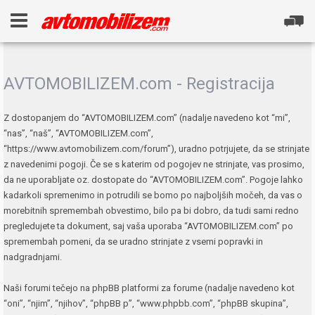
AVTOMOBILIZEM.com - Registracija
Z dostopanjem do “AVTOMOBILIZEM.com” (nadalje navedeno kot “mi”,
“nas”, “naš”, “AVTOMOBILIZEM.com”,
“https://www.avtomobilizem.com/forum”), uradno potrjujete, da se strinjate
z navedenimi pogoji. Če se s katerim od pogojev ne strinjate, vas prosimo,
da ne uporabljate oz. dostopate do “AVTOMOBILIZEM.com”. Pogoje lahko
kadarkoli spremenimo in potrudili se bomo po najboljših močeh, da vas o
morebitnih spremembah obvestimo, bilo pa bi dobro, da tudi sami redno
pregledujete ta dokument, saj vaša uporaba “AVTOMOBILIZEM.com” po
spremembah pomeni, da se uradno strinjate z vsemi popravki in
nadgradnjami.
Naši forumi tečejo na phpBB platformi za forume (nadalje navedeno kot
“oni”, “njim”, “njihov”, “phpBB p”, “www.phpbb.com”, “phpBB skupina”,