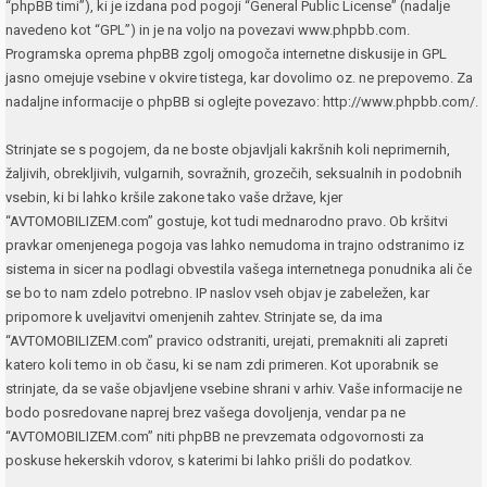
“phpBB timi”), ki je izdana pod pogoji “
General Public License
” (nadalje
navedeno kot “GPL”) in je na voljo na povezavi
www.phpbb.com
.
Programska oprema phpBB zgolj omogoča internetne diskusije in GPL
jasno omejuje vsebine v okvire tistega, kar dovolimo oz. ne prepovemo. Za
nadaljne informacije o phpBB si oglejte povezavo:
http://www.phpbb.com/
.
Strinjate se s pogojem, da ne boste objavljali kakršnih koli neprimernih,
žaljivih, obrekljivih, vulgarnih, sovražnih, grozečih, seksualnih in podobnih
vsebin, ki bi lahko kršile zakone tako vaše države, kjer
“AVTOMOBILIZEM.com” gostuje, kot tudi mednarodno pravo. Ob kršitvi
pravkar omenjenega pogoja vas lahko nemudoma in trajno odstranimo iz
sistema in sicer na podlagi obvestila vašega internetnega ponudnika ali če
se bo to nam zdelo potrebno. IP naslov vseh objav je zabeležen, kar
pripomore k uveljavitvi omenjenih zahtev. Strinjate se, da ima
“AVTOMOBILIZEM.com” pravico odstraniti, urejati, premakniti ali zapreti
katero koli temo in ob času, ki se nam zdi primeren. Kot uporabnik se
strinjate, da se vaše objavljene vsebine shrani v arhiv. Vaše informacije ne
bodo posredovane naprej brez vašega dovoljenja, vendar pa ne
“AVTOMOBILIZEM.com” niti phpBB ne prevzemata odgovornosti za
poskuse hekerskih vdorov, s katerimi bi lahko prišli do podatkov.