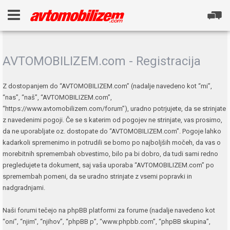
AVTOMOBILIZEM.com - Registracija
Z dostopanjem do “AVTOMOBILIZEM.com” (nadalje navedeno kot “mi”,
“nas”, “naš”, “AVTOMOBILIZEM.com”,
“https://www.avtomobilizem.com/forum”), uradno potrjujete, da se strinjate
z navedenimi pogoji. Če se s katerim od pogojev ne strinjate, vas prosimo,
da ne uporabljate oz. dostopate do “AVTOMOBILIZEM.com”. Pogoje lahko
kadarkoli spremenimo in potrudili se bomo po najboljših močeh, da vas o
morebitnih spremembah obvestimo, bilo pa bi dobro, da tudi sami redno
pregledujete ta dokument, saj vaša uporaba “AVTOMOBILIZEM.com” po
spremembah pomeni, da se uradno strinjate z vsemi popravki in
nadgradnjami.
Naši forumi tečejo na phpBB platformi za forume (nadalje navedeno kot
“oni”, “njim”, “njihov”, “phpBB p”, “www.phpbb.com”, “phpBB skupina”,