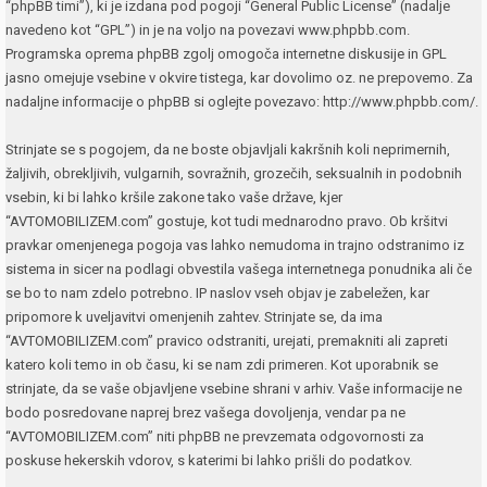
“phpBB timi”), ki je izdana pod pogoji “
General Public License
” (nadalje
navedeno kot “GPL”) in je na voljo na povezavi
www.phpbb.com
.
Programska oprema phpBB zgolj omogoča internetne diskusije in GPL
jasno omejuje vsebine v okvire tistega, kar dovolimo oz. ne prepovemo. Za
nadaljne informacije o phpBB si oglejte povezavo:
http://www.phpbb.com/
.
Strinjate se s pogojem, da ne boste objavljali kakršnih koli neprimernih,
žaljivih, obrekljivih, vulgarnih, sovražnih, grozečih, seksualnih in podobnih
vsebin, ki bi lahko kršile zakone tako vaše države, kjer
“AVTOMOBILIZEM.com” gostuje, kot tudi mednarodno pravo. Ob kršitvi
pravkar omenjenega pogoja vas lahko nemudoma in trajno odstranimo iz
sistema in sicer na podlagi obvestila vašega internetnega ponudnika ali če
se bo to nam zdelo potrebno. IP naslov vseh objav je zabeležen, kar
pripomore k uveljavitvi omenjenih zahtev. Strinjate se, da ima
“AVTOMOBILIZEM.com” pravico odstraniti, urejati, premakniti ali zapreti
katero koli temo in ob času, ki se nam zdi primeren. Kot uporabnik se
strinjate, da se vaše objavljene vsebine shrani v arhiv. Vaše informacije ne
bodo posredovane naprej brez vašega dovoljenja, vendar pa ne
“AVTOMOBILIZEM.com” niti phpBB ne prevzemata odgovornosti za
poskuse hekerskih vdorov, s katerimi bi lahko prišli do podatkov.