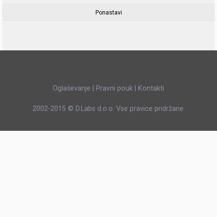
Oglaševanje
|
Pravni pouk
|
Kontakti
2002-2015 ©
D.Labs d.o.o.
Vse pravice pridržane.