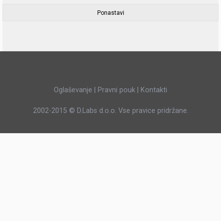
Oglaševanje
|
Pravni pouk
|
Kontakti
2002-2015 ©
D.Labs d.o.o.
Vse pravice pridržane.