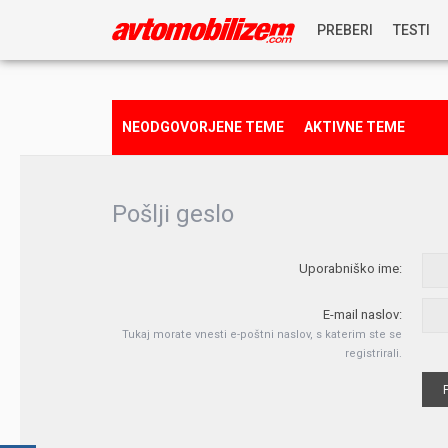
PREBERI
TESTI
NOVICE
NEODGOVORJENE TEME
AKTIVNE TEME
REPORTAŽE
Pošlji geslo
PREDSTAVITVE
Uporabniško ime:
NAGRADNA IGRA
E-mail naslov:
Tukaj morate vnesti e-poštni naslov, s katerim ste se
registrirali.