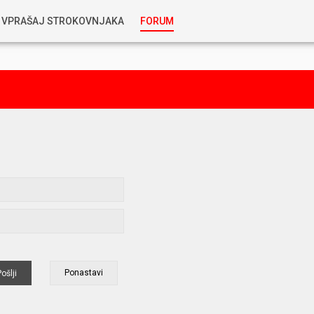
VPRAŠAJ STROKOVNJAKA
FORUM
RABLJENA VOZILA
KOSTJA PRIHODA
GORIVA
SILVAN SIMČIČ
AVTOPLIN
TOMAŽ DEMŠAR
MAZIVA IN OLJA
ALEŠ ARNŠEK
PREDELAVE
ALEKS HUMAR IN FLORJAN RUS
PNEVMATIKE
TIHOMIR KACJAN
HIBRIDNA TEHNIKA