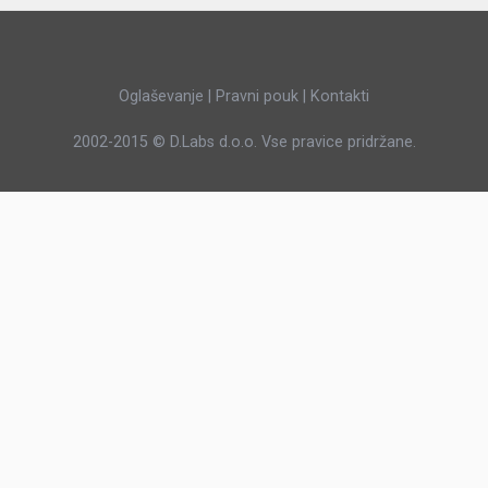
JERNEJ BOLKA
TEHNIČNA VPRAŠANJA
ROK ČERNJAVSKI
Oglaševanje
|
Pravni pouk
|
Kontakti
AVTOPLIN
2002-2015 ©
D.Labs d.o.o.
Vse pravice pridržane.
ŽIGA HABJAN