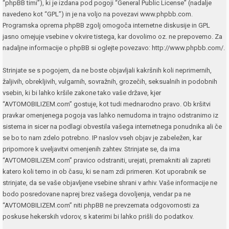
“phpBB timi”), ki je izdana pod pogoji “
General Public License
” (nadalje
navedeno kot “GPL”) in je na voljo na povezavi
www.phpbb.com
.
Programska oprema phpBB zgolj omogoča internetne diskusije in GPL
jasno omejuje vsebine v okvire tistega, kar dovolimo oz. ne prepovemo. Za
nadaljne informacije o phpBB si oglejte povezavo:
http://www.phpbb.com/
.
Strinjate se s pogojem, da ne boste objavljali kakršnih koli neprimernih,
žaljivih, obrekljivih, vulgarnih, sovražnih, grozečih, seksualnih in podobnih
vsebin, ki bi lahko kršile zakone tako vaše države, kjer
“AVTOMOBILIZEM.com” gostuje, kot tudi mednarodno pravo. Ob kršitvi
pravkar omenjenega pogoja vas lahko nemudoma in trajno odstranimo iz
sistema in sicer na podlagi obvestila vašega internetnega ponudnika ali če
se bo to nam zdelo potrebno. IP naslov vseh objav je zabeležen, kar
pripomore k uveljavitvi omenjenih zahtev. Strinjate se, da ima
“AVTOMOBILIZEM.com” pravico odstraniti, urejati, premakniti ali zapreti
katero koli temo in ob času, ki se nam zdi primeren. Kot uporabnik se
strinjate, da se vaše objavljene vsebine shrani v arhiv. Vaše informacije ne
bodo posredovane naprej brez vašega dovoljenja, vendar pa ne
“AVTOMOBILIZEM.com” niti phpBB ne prevzemata odgovornosti za
poskuse hekerskih vdorov, s katerimi bi lahko prišli do podatkov.