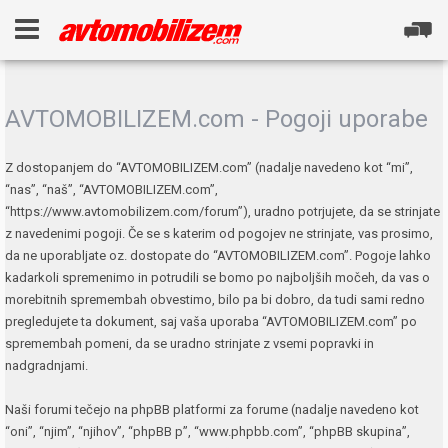
AVTOMOBILIZEM.com - Pogoji uporabe
Z dostopanjem do “AVTOMOBILIZEM.com” (nadalje navedeno kot “mi”,
“nas”, “naš”, “AVTOMOBILIZEM.com”,
“https://www.avtomobilizem.com/forum”), uradno potrjujete, da se strinjate
z navedenimi pogoji. Če se s katerim od pogojev ne strinjate, vas prosimo,
da ne uporabljate oz. dostopate do “AVTOMOBILIZEM.com”. Pogoje lahko
kadarkoli spremenimo in potrudili se bomo po najboljših močeh, da vas o
morebitnih spremembah obvestimo, bilo pa bi dobro, da tudi sami redno
pregledujete ta dokument, saj vaša uporaba “AVTOMOBILIZEM.com” po
spremembah pomeni, da se uradno strinjate z vsemi popravki in
nadgradnjami.
Naši forumi tečejo na phpBB platformi za forume (nadalje navedeno kot
“oni”, “njim”, “njihov”, “phpBB p”, “www.phpbb.com”, “phpBB skupina”,