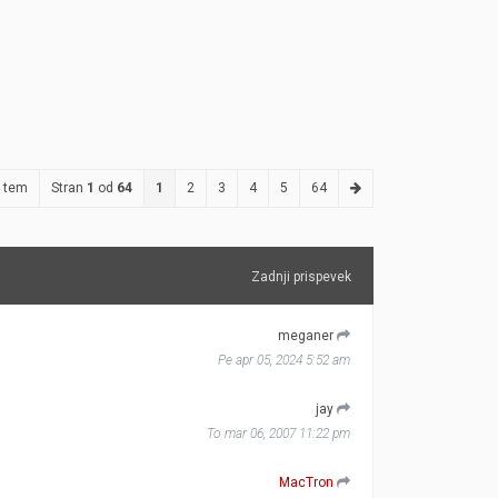
 tem
Stran
1
od
64
1
2
3
4
5
64
Zadnji prispevek
meganer
Pe apr 05, 2024 5:52 am
jay
To mar 06, 2007 11:22 pm
MacTron