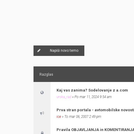
Napiši novo temo
Razglas
Kaj vas zanima? Sodelovanje z a.com
urska_rad
» Po mar 11, 2024 9:54 am
Prva stran portala - avtomobilske novosti, 
ice
» To mar 06, 2007 2:49 pm
Pravila OBJAVLJANJA in KOMENTIRANJ