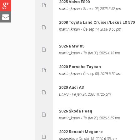
2025 Volvo ES90
martin_krpan
» Sr mar 05, 2025 5:52 pm
2008 Toyota Land Cruiser/Lexus LX 570
martin_krpan
» Če sep 14, 2006 8:55 pm
2026 BMW X5
martin_krpan
» To jun 30, 2026 4:13 pm
2020 Porsche Taycan
martin_krpan
» Če sep 05, 2019 6:50 am
2020 Audi A3
Dr.M3
» Pe jan 24, 2020 10:25 pm
2026 Škoda Peaq
martin_krpan
» To jun 23, 2026 6:59 pm
2022 Renault Megan-e
drugmirko
» Če okt 15, 2020 6:35 pm