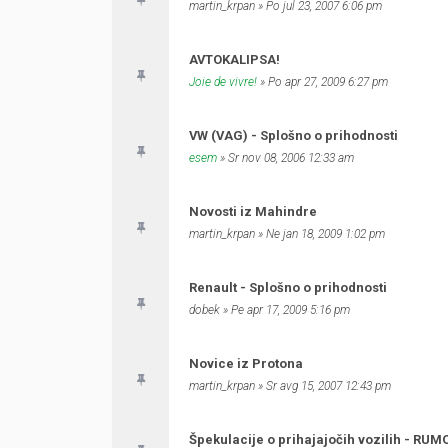
martin_krpan
» Po jul 23, 2007 6:06 pm
AVTOKALIPSA!
Joie de vivre!
» Po apr 27, 2009 6:27 pm
VW (VAG) - Splošno o prihodnosti
esem
» Sr nov 08, 2006 12:33 am
Novosti iz Mahindre
martin_krpan
» Ne jan 18, 2009 1:02 pm
Renault - Splošno o prihodnosti
dobek
» Pe apr 17, 2009 5:16 pm
Novice iz Protona
martin_krpan
» Sr avg 15, 2007 12:43 pm
Špekulacije o prihajajočih vozilih - RUM