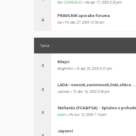
don CONSIGLIO
» Ne apr 17, 2005 5:26 pm
PRAVILNIK uporabe foruma
ice
» Po dec 27, 2004 10:56 am
Teme
Kitajci
drugmirko
» Sr apr 20, 2005 6:01 pm
LADA--novosti,zanimivosti,linki,slikce.....
vazman
» To dec 16, 2003 3:36 pm
Stellantis (FCA&PSA) - Splošno o prihodn
esem
» Pe nov 10, 2006 7:14 pm
Japonci