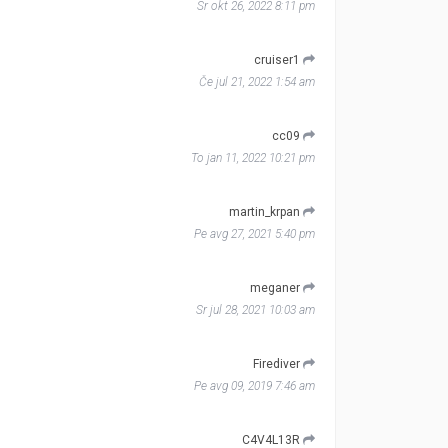
Sr okt 26, 2022 8:11 pm
cruiser1
Če jul 21, 2022 1:54 am
cc09
To jan 11, 2022 10:21 pm
martin_krpan
Pe avg 27, 2021 5:40 pm
meganer
Sr jul 28, 2021 10:03 am
Firediver
Pe avg 09, 2019 7:46 am
C4V4L13R