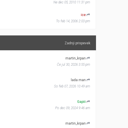
Ne dec 05, 2010 11:31 pm
ice
To feb 14, 2006 2:03 pm
Zadnji prispevek
martin_krpan
Če jul 30, 2026 3:55 pm
lada man
So feb 07, 2026 10:49 am
Gapiii
Po dec 09, 2024 9:46 am
martin_krpan