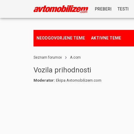
PREBERI
TESTI
NOVICE
NEODGOVORJENE TEME
AKTIVNE TEME
REPORTAŽE
Seznam forumov
A.com
PREDSTAVITVE
Vozila prihodnosti
Moderator:
Ekipa Avtomobilizem.com
NAGRADNA IGRA