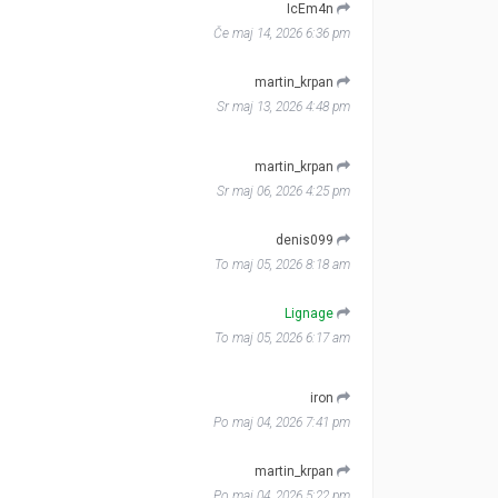
IcEm4n
Če maj 14, 2026 6:36 pm
martin_krpan
Sr maj 13, 2026 4:48 pm
martin_krpan
Sr maj 06, 2026 4:25 pm
denis099
To maj 05, 2026 8:18 am
Lignage
To maj 05, 2026 6:17 am
iron
Po maj 04, 2026 7:41 pm
martin_krpan
Po maj 04, 2026 5:22 pm