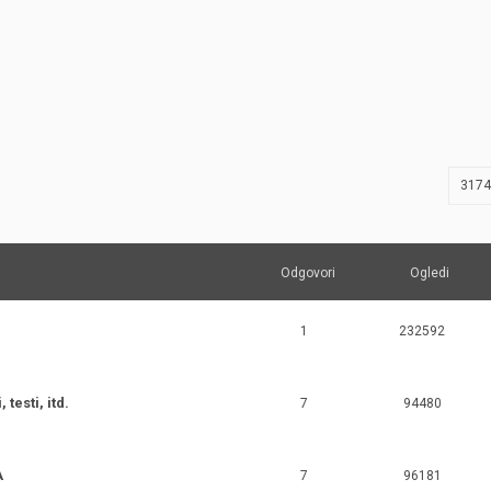
JERNEJ BOLKA
TEHNIČNA VPRAŠANJA
ROK ČERNJAVSKI
AVTOPLIN
ŽIGA HABJAN
3174
Odgovori
Ogledi
1
232592
testi, itd.
7
94480
A
7
96181