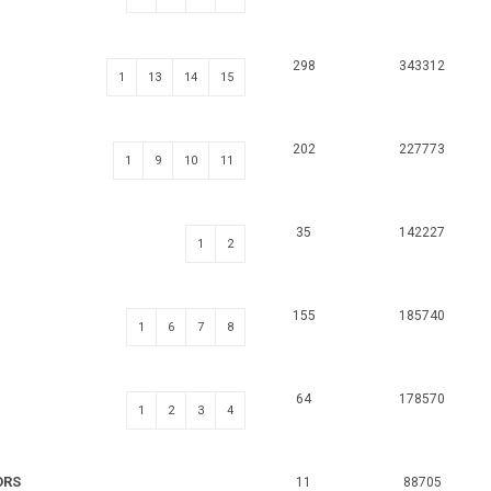
298
343312
1
13
14
15
202
227773
1
9
10
11
35
142227
1
2
155
185740
1
6
7
8
64
178570
1
2
3
4
ORS
11
88705