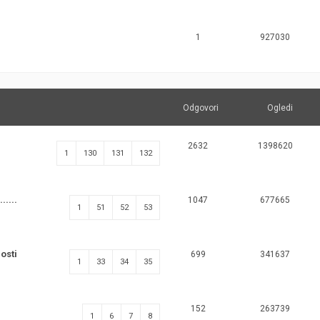
1
927030
Odgovori
Ogledi
2632
1398620
1
130
131
132
.....
1047
677665
1
51
52
53
osti
699
341637
1
33
34
35
152
263739
1
6
7
8