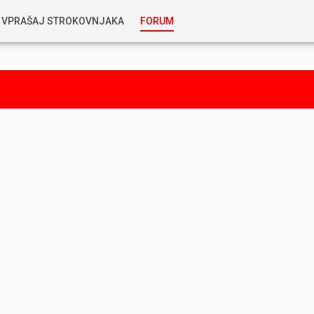
VPRAŠAJ STROKOVNJAKA
FORUM
RABLJENA VOZILA
KOSTJA PRIHODA
GORIVA
SILVAN SIMČIČ
AVTOPLIN
TOMAŽ DEMŠAR
MAZIVA IN OLJA
ALEŠ ARNŠEK
PREDELAVE
ALEKS HUMAR IN FLORJAN RUS
PNEVMATIKE
TIHOMIR KACJAN
HIBRIDNA TEHNIKA