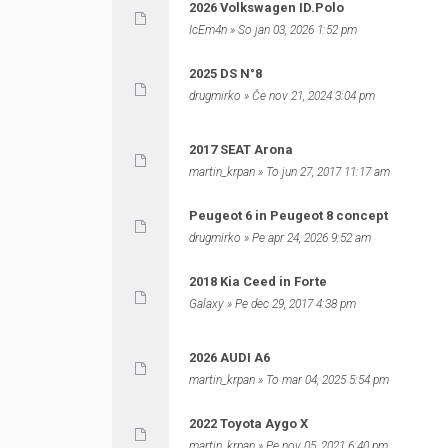
2026 Volkswagen ID.Polo
IcEm4n
» So jan 03, 2026 1:52 pm
2025 DS N°8
drugmirko
» Če nov 21, 2024 3:04 pm
2017 SEAT Arona
martin_krpan
» To jun 27, 2017 11:17 am
Peugeot 6 in Peugeot 8 concept
drugmirko
» Pe apr 24, 2026 9:52 am
2018 Kia Ceed in Forte
Galaxy
» Pe dec 29, 2017 4:38 pm
2026 AUDI A6
martin_krpan
» To mar 04, 2025 5:54 pm
2022 Toyota Aygo X
martin_krpan
» Pe nov 05, 2021 6:40 pm