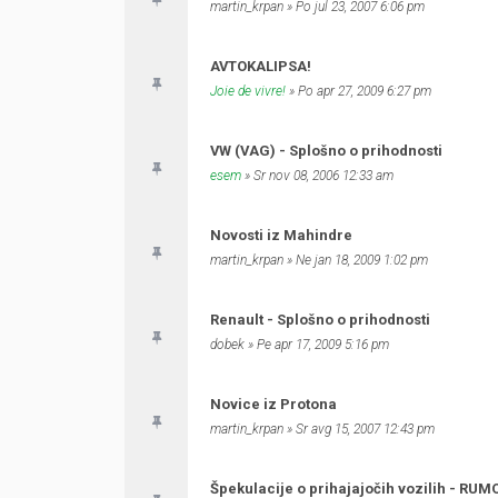
martin_krpan
» Po jul 23, 2007 6:06 pm
AVTOKALIPSA!
Joie de vivre!
» Po apr 27, 2009 6:27 pm
VW (VAG) - Splošno o prihodnosti
esem
» Sr nov 08, 2006 12:33 am
Novosti iz Mahindre
martin_krpan
» Ne jan 18, 2009 1:02 pm
Renault - Splošno o prihodnosti
dobek
» Pe apr 17, 2009 5:16 pm
Novice iz Protona
martin_krpan
» Sr avg 15, 2007 12:43 pm
Špekulacije o prihajajočih vozilih - RUM