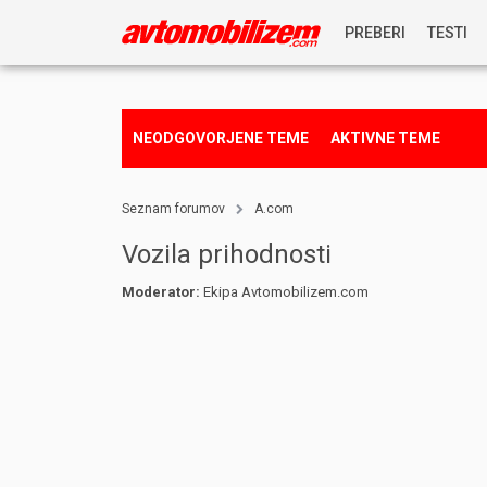
PREBERI
TESTI
NOVICE
NEODGOVORJENE TEME
AKTIVNE TEME
REPORTAŽE
Seznam forumov
A.com
PREDSTAVITVE
Vozila prihodnosti
Moderator:
Ekipa Avtomobilizem.com
NAGRADNA IGRA