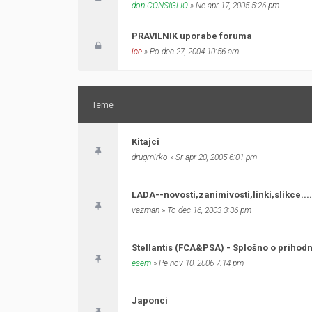
don CONSIGLIO
» Ne apr 17, 2005 5:26 pm
PRAVILNIK uporabe foruma
ice
» Po dec 27, 2004 10:56 am
Teme
Kitajci
drugmirko
» Sr apr 20, 2005 6:01 pm
LADA--novosti,zanimivosti,linki,slikce.....
vazman
» To dec 16, 2003 3:36 pm
Stellantis (FCA&PSA) - Splošno o prihodn
esem
» Pe nov 10, 2006 7:14 pm
Japonci