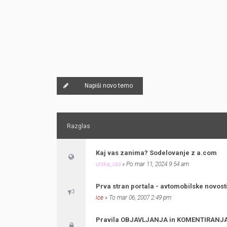
Napiši novo temo
Razglas
Kaj vas zanima? Sodelovanje z a.com
urska_rad
» Po mar 11, 2024 9:54 am
Prva stran portala - avtomobilske novosti, 
ice
» To mar 06, 2007 2:49 pm
Pravila OBJAVLJANJA in KOMENTIRANJ