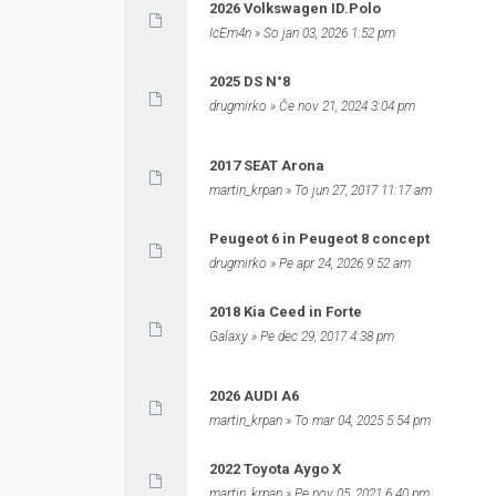
2026 Volkswagen ID.Polo
IcEm4n
» So jan 03, 2026 1:52 pm
2025 DS N°8
drugmirko
» Če nov 21, 2024 3:04 pm
2017 SEAT Arona
martin_krpan
» To jun 27, 2017 11:17 am
Peugeot 6 in Peugeot 8 concept
drugmirko
» Pe apr 24, 2026 9:52 am
2018 Kia Ceed in Forte
Galaxy
» Pe dec 29, 2017 4:38 pm
2026 AUDI A6
martin_krpan
» To mar 04, 2025 5:54 pm
2022 Toyota Aygo X
martin_krpan
» Pe nov 05, 2021 6:40 pm