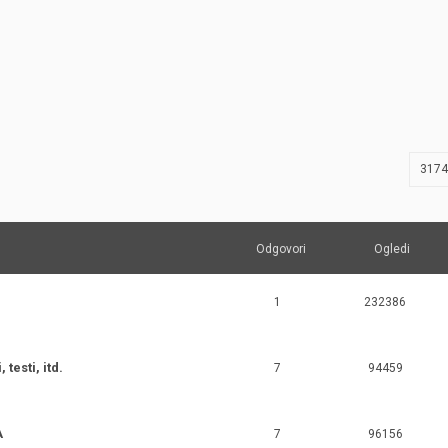
JERNEJ BOLKA
TEHNIČNA VPRAŠANJA
ROK ČERNJAVSKI
AVTOPLIN
ŽIGA HABJAN
3174
Odgovori
Ogledi
1
232386
testi, itd.
7
94459
A
7
96156