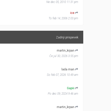
Ne dec 05, 2010 11:31 pm
ice
To feb 14, 2006 2:03 pm
Zadnji prispevek
martin_krpan
Če jul 30, 2026 3:55 pm
lada man
So feb 07, 2026 10:49 am
Gapiii
Po dec 09, 2024 9:46 am
martin_krpan