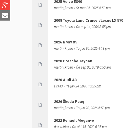
2025 Volvo ES90
martin_krpan
» Sr mar 05, 2025 5:52 pm
2008 Toyota Land Cruiser/Lexus LX 570
martin_krpan
» Če sep 14, 2006 8:55 pm
2026 BMW X5
martin_krpan
» To jun 30, 2026 4:13 pm
2020 Porsche Taycan
martin_krpan
» Če sep 05, 2019 6:50 am
2020 Audi A3
Dr.M3
» Pe jan 24, 2020 10:25 pm
2026 Škoda Peaq
martin_krpan
» To jun 23, 2026 6:59 pm
2022 Renault Megan-e
drugmirko
» Če okt 15, 2020 6:35 pm