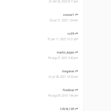
Sr okt 26, 2022 8:11 pm
cruiser1
Če jul 21, 2022 1:54 am
cc09
To jan 11, 2022 10:21 pm
martin_krpan
Pe avg 27, 2021 5:40 pm
meganer
Sr jul 28, 2021 10:03 am
Firediver
Pe avg 09, 2019 7:46 am
C4V4L13R