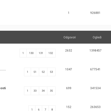
1
926881
Odgovori
Ogledi
2632
1398457
1
130
131
132
.....
1047
677541
1
51
52
53
osti
699
341534
1
33
34
35
152
263653
1
6
7
8