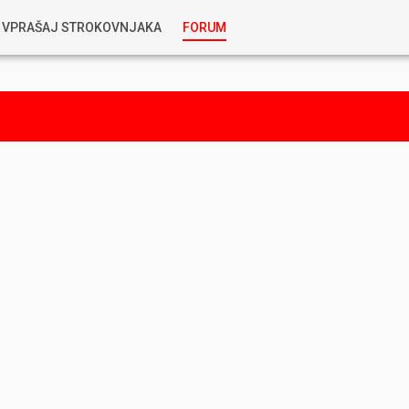
VPRAŠAJ STROKOVNJAKA
FORUM
RABLJENA VOZILA
KOSTJA PRIHODA
GORIVA
SILVAN SIMČIČ
AVTOPLIN
TOMAŽ DEMŠAR
MAZIVA IN OLJA
ALEŠ ARNŠEK
PREDELAVE
ALEKS HUMAR IN FLORJAN RUS
PNEVMATIKE
TIHOMIR KACJAN
HIBRIDNA TEHNIKA