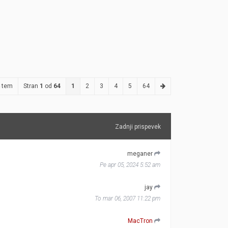
 tem
Stran
1
od
64
1
2
3
4
5
64
Zadnji prispevek
meganer
Pe apr 05, 2024 5:52 am
jay
To mar 06, 2007 11:22 pm
MacTron