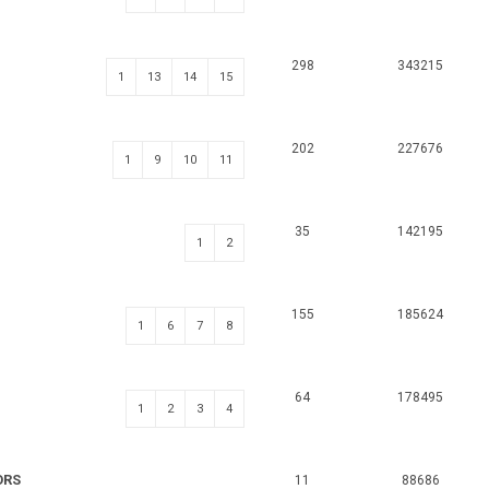
298
343215
1
13
14
15
202
227676
1
9
10
11
35
142195
1
2
155
185624
1
6
7
8
64
178495
1
2
3
4
ORS
11
88686