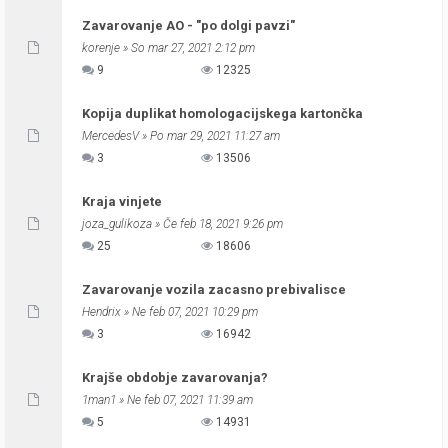
Zavarovanje AO - "po dolgi pavzi"
korenje
» So mar 27, 2021 2:12 pm
9
12325
Kopija duplikat homologacijskega kartončka
MercedesV
» Po mar 29, 2021 11:27 am
3
13506
Kraja vinjete
joza_gulikoza
» Če feb 18, 2021 9:26 pm
25
18606
Zavarovanje vozila zacasno prebivalisce
Hendrix
» Ne feb 07, 2021 10:29 pm
3
16942
Krajše obdobje zavarovanja?
1man1
» Ne feb 07, 2021 11:39 am
5
14931