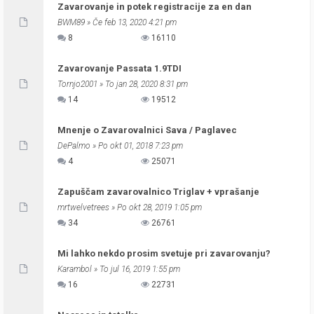
Zavarovanje in potek registracije za en dan
BWM89
» Če feb 13, 2020 4:21 pm
8
16110
Zavarovanje Passata 1.9TDI
Tornjo2001
» To jan 28, 2020 8:31 pm
14
19512
Mnenje o Zavarovalnici Sava / Paglavec
DePalmo
» Po okt 01, 2018 7:23 pm
4
25071
Zapuščam zavarovalnico Triglav + vprašanje
mrtwelvetrees
» Po okt 28, 2019 1:05 pm
34
26761
Mi lahko nekdo prosim svetuje pri zavarovanju?
Karambol
» To jul 16, 2019 1:55 pm
16
22731