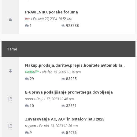
PRAVILNIK uporabe foruma
ice
» Po dec 27, 2004 10:56 am
1
928738
Teme
Nakup,prodaja,daritev,prepis,bonitete avtomobila..
RedBull™
» Ne feb 13, 2005 10:10 pm
29
83935
E-uprava podaljšanje prometnega dovoljenja
soso
» Po jul 17, 2023 12:45 pm
10
32631
Zavarovanje AO, AO+ in ostalo v letu 2023
rogacp
» Pe okt 13, 2023 10:36 am
9
54076