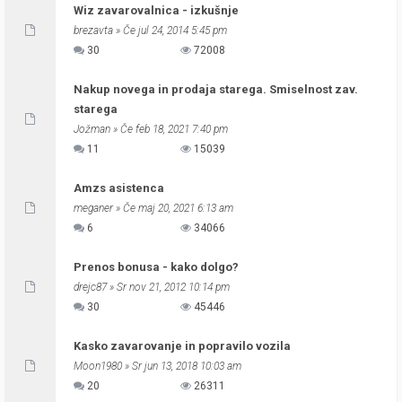
Wiz zavarovalnica - izkušnje
brezavta
» Če jul 24, 2014 5:45 pm
30
72008
Nakup novega in prodaja starega. Smiselnost zav.
starega
Jožman
» Če feb 18, 2021 7:40 pm
11
15039
Amzs asistenca
meganer
» Če maj 20, 2021 6:13 am
6
34066
Prenos bonusa - kako dolgo?
drejc87
» Sr nov 21, 2012 10:14 pm
30
45446
Kasko zavarovanje in popravilo vozila
Moon1980
» Sr jun 13, 2018 10:03 am
20
26311