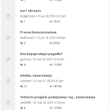
7
11586
eur1 obrazec
bridgestone
» Po jul 08, 2024 5:01 pm
1
7013
Prenos bonusa/malusa
RedForrest
» To jun 18, 2024 4:03 pm
2
9752
Dve kupoprodajni pogodbi?
guslovd
» To maj 28, 2024 10:30 am
4
11995
totalka, zavarovanje
vammat
» To mar 07, 2023 8:47 pm
11
18749
Tehnicni pregled, podaljsanje reg., zavarovanje
zan0088
» So mar 23, 2024 12:26 pm
8
17900