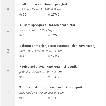
podkupnina za tehnični pregled
wildbliw
» Pe avg 21, 2020 6:37 am
50
25766
Ali sem spregledal kakšen drobni tisk
vww
» Sr jan 15, 2020 9:56 pm
6
16704
Spletno primerjanje cen avtomobilskih zavarovanj
Mike1985
» Sr maj 06, 2020 8:11 pm
9
17297
Registracija avta, katerega nisi lastnik
peter040
» Ne maj 03, 2020 9:38 am
1
18417
Triglav ali Generali zavarovalni zastopnik
mel2008slo
» Sr apr 29, 2020 8:16 am
1
13643