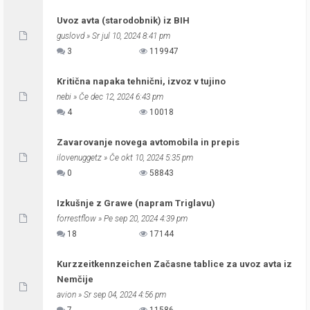
Uvoz avta (starodobnik) iz BIH
guslovd
» Sr jul 10, 2024 8:41 pm
3
119947
Kritična napaka tehnični, izvoz v tujino
nebi
» Če dec 12, 2024 6:43 pm
4
10018
Zavarovanje novega avtomobila in prepis
ilovenuggetz
» Če okt 10, 2024 5:35 pm
0
58843
Izkušnje z Grawe (napram Triglavu)
forrestflow
» Pe sep 20, 2024 4:39 pm
18
17144
Kurzzeitkennzeichen Začasne tablice za uvoz avta iz
Nemčije
avion
» Sr sep 04, 2024 4:56 pm