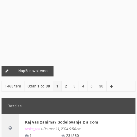
Napiši novo temo
1465 tem
Stran
1
od
30
1
2
3
4
5
30
Razglas
Kaj vas zanima? Sodelovanje z a.com
urska_rad
» Po mar 11, 2024 9:54 am
1
234580