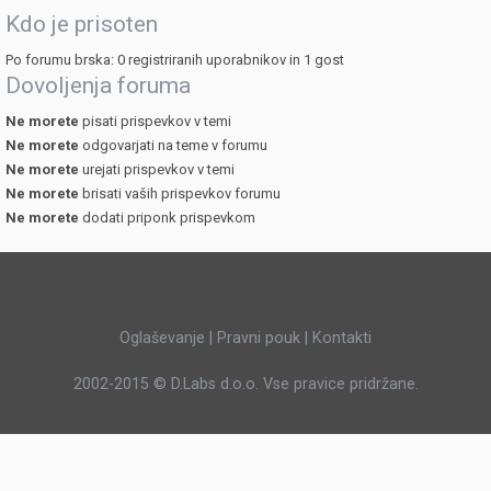
Kdo je prisoten
Po forumu brska: 0 registriranih uporabnikov in 1 gost
Dovoljenja foruma
Ne morete
pisati prispevkov v temi
Ne morete
odgovarjati na teme v forumu
Ne morete
urejati prispevkov v temi
Ne morete
brisati vaših prispevkov forumu
Ne morete
dodati priponk prispevkom
Oglaševanje
|
Pravni pouk
|
Kontakti
2002-2015 ©
D.Labs d.o.o.
Vse pravice pridržane.