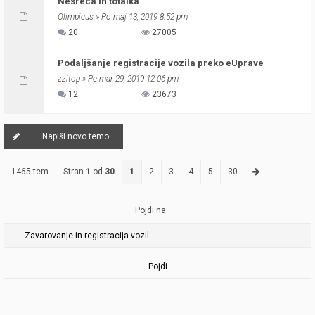
Nesreca in totalka
Olimpicus
» Po maj 13, 2019 8:52 pm
20
27005
Podaljšanje registracije vozila preko eUprave
zzitop
» Pe mar 29, 2019 12:06 pm
12
23673
Napiši novo temo
1465 tem
Stran
1
od
30
1
2
3
4
5
30
Pojdi na
Pojdi