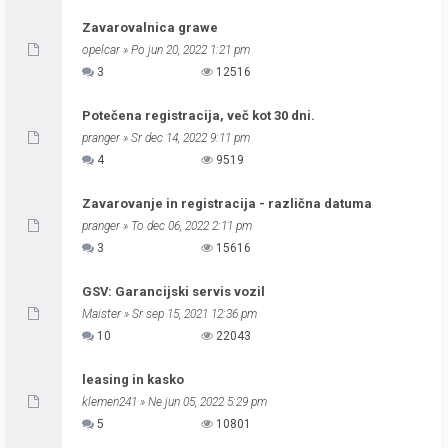
Zavarovalnica grawe
opelcar
» Po jun 20, 2022 1:21 pm
3
12516
Potečena registracija, več kot 30 dni.
pranger
» Sr dec 14, 2022 9:11 pm
4
9519
Zavarovanje in registracija - različna datuma
pranger
» To dec 06, 2022 2:11 pm
3
15616
GSV: Garancijski servis vozil
Maister
» Sr sep 15, 2021 12:36 pm
10
22043
leasing in kasko
klemen241
» Ne jun 05, 2022 5:29 pm
5
10801