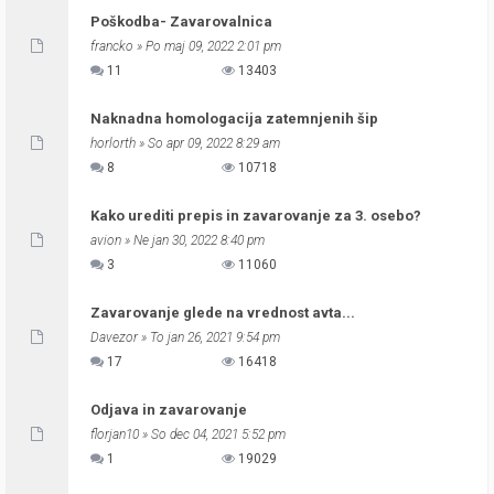
Poškodba- Zavarovalnica
francko
» Po maj 09, 2022 2:01 pm
11
13403
Naknadna homologacija zatemnjenih šip
horlorth
» So apr 09, 2022 8:29 am
8
10718
Kako urediti prepis in zavarovanje za 3. osebo?
avion
» Ne jan 30, 2022 8:40 pm
3
11060
Zavarovanje glede na vrednost avta...
Davezor
» To jan 26, 2021 9:54 pm
17
16418
Odjava in zavarovanje
florjan10
» So dec 04, 2021 5:52 pm
1
19029