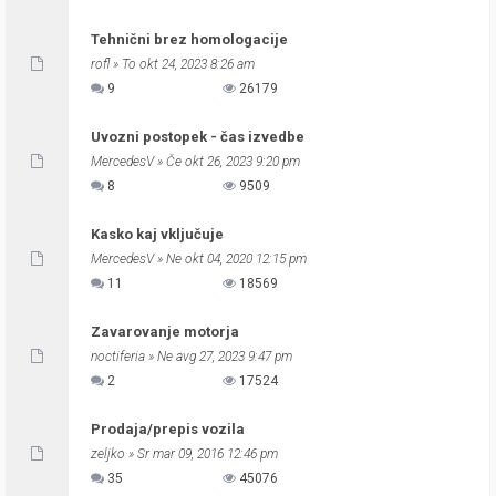
Tehnični brez homologacije
rofl
» To okt 24, 2023 8:26 am
9
26179
Uvozni postopek - čas izvedbe
MercedesV
» Če okt 26, 2023 9:20 pm
8
9509
Kasko kaj vključuje
MercedesV
» Ne okt 04, 2020 12:15 pm
11
18569
Zavarovanje motorja
noctiferia
» Ne avg 27, 2023 9:47 pm
2
17524
Prodaja/prepis vozila
zeljko
» Sr mar 09, 2016 12:46 pm
35
45076