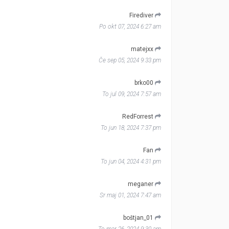
Firediver
Po okt 07, 2024 6:27 am
matejxx
Če sep 05, 2024 9:33 pm
brko00
To jul 09, 2024 7:57 am
RedForrest
To jun 18, 2024 7:37 pm
Fan
To jun 04, 2024 4:31 pm
meganer
Sr maj 01, 2024 7:47 am
boštjan_01