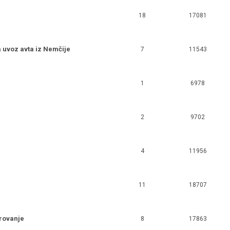
18
17081
 uvoz avta iz Nemčije
7
11543
1
6978
2
9702
4
11956
11
18707
arovanje
8
17863