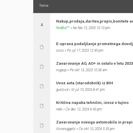
Teme
Nakup,prodaja,daritev,prepis,bonitete a
RedBull™
» Ne feb 13, 2005 10:10 pm
E-uprava podaljšanje prometnega dovol
soso
» Po jul 17, 2023 12:45 pm
Zavarovanje AO, AO+ in ostalo v letu 2023
rogacp
» Pe okt 13, 2023 10:36 am
Uvoz avta (starodobnik) iz BIH
guslovd
» Sr jul 10, 2024 8:41 pm
Kritična napaka tehnični, izvoz v tujino
nebi
» Če dec 12, 2024 6:43 pm
Zavarovanje novega avtomobila in prepi
ilovenuggetz
» Če okt 10, 2024 5:35 pm