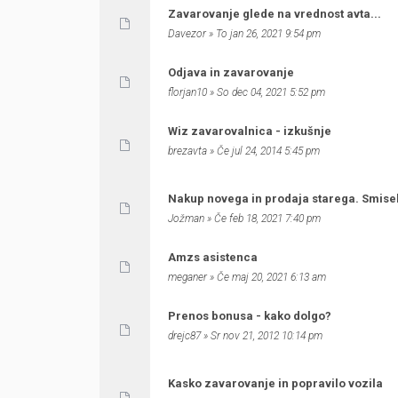
Zavarovanje glede na vrednost avta...
Davezor
» To jan 26, 2021 9:54 pm
Odjava in zavarovanje
florjan10
» So dec 04, 2021 5:52 pm
Wiz zavarovalnica - izkušnje
brezavta
» Če jul 24, 2014 5:45 pm
Nakup novega in prodaja starega. Smisel
Jožman
» Če feb 18, 2021 7:40 pm
Amzs asistenca
meganer
» Če maj 20, 2021 6:13 am
Prenos bonusa - kako dolgo?
drejc87
» Sr nov 21, 2012 10:14 pm
Kasko zavarovanje in popravilo vozila