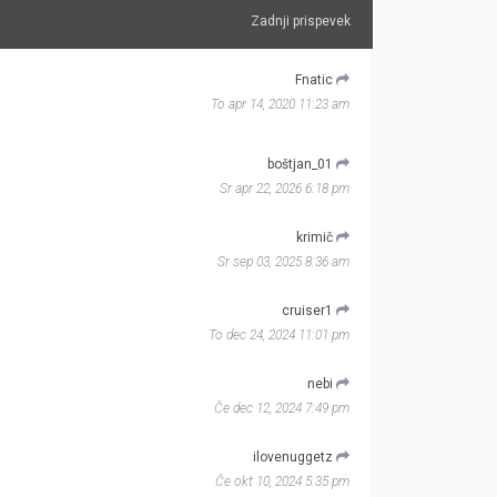
Zadnji prispevek
Fnatic
To apr 14, 2020 11:23 am
boštjan_01
Sr apr 22, 2026 6:18 pm
krimič
Sr sep 03, 2025 8:36 am
cruiser1
To dec 24, 2024 11:01 pm
nebi
Če dec 12, 2024 7:49 pm
ilovenuggetz
Če okt 10, 2024 5:35 pm