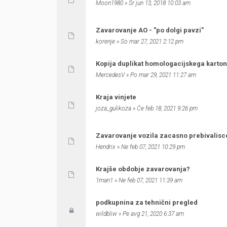
Moon1980
» Sr jun 13, 2018 10:03 am
Zavarovanje AO - "po dolgi pavzi"
korenje
» So mar 27, 2021 2:12 pm
Kopija duplikat homologacijskega karto
MercedesV
» Po mar 29, 2021 11:27 am
Kraja vinjete
joza_gulikoza
» Če feb 18, 2021 9:26 pm
Zavarovanje vozila zacasno prebivalisc
Hendrix
» Ne feb 07, 2021 10:29 pm
Krajše obdobje zavarovanja?
1man1
» Ne feb 07, 2021 11:39 am
podkupnina za tehnični pregled
wildbliw
» Pe avg 21, 2020 6:37 am