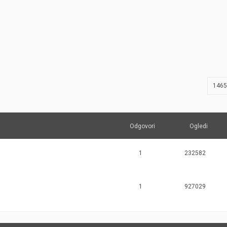
JERNEJ BOLKA
TEHNIČNA VPRAŠANJA
ROK ČERNJAVSKI
AVTOPLIN
ŽIGA HABJAN
1465
Odgovori
Ogledi
1
232582
1
927029