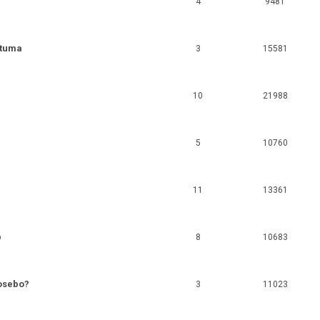
4
9481
atuma
3
15581
10
21988
5
10760
11
13361
p
8
10683
 osebo?
3
11023