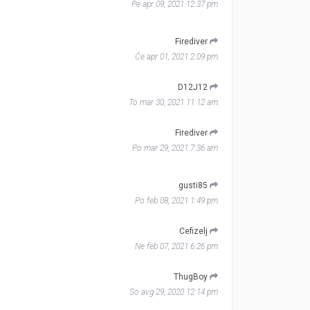
Pe apr 09, 2021 12:37 pm
Firediver
Če apr 01, 2021 2:09 pm
D12J12
To mar 30, 2021 11:12 am
Firediver
Po mar 29, 2021 7:36 am
gusti85
Po feb 08, 2021 1:49 pm
Cefizelj
Ne feb 07, 2021 6:26 pm
ThugBoy
So avg 29, 2020 12:14 pm