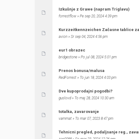
Izkušnje z Grawe (napram Triglavu)
forrestflow
» Pe sep 20, 2024 4:39 pm
Kurzzeitkennzeichen Začasne tablice za
avion
» Sr sep 04, 2024 4:56 pm
eur1 obrazec
bridgestone
» Po jul 08, 2024 5:01 pm
Prenos bonusa/malusa
RedForrest
» To jun 18, 2024 4:03 pm
Dve kupoprodajni pogodbi?
guslovd
» To maj 28, 2024 10:30 am
totalka, zavarovanje
vammat
» To mar 07, 2023 8:47 pm
Tehnicni pregled, podaljsanje reg., zav