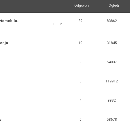
Odgovori
Ogledi
vtomobila..
29
83862
1
2
jenja
10
31845
9
54037
3
119912
4
9982
s
0
58678