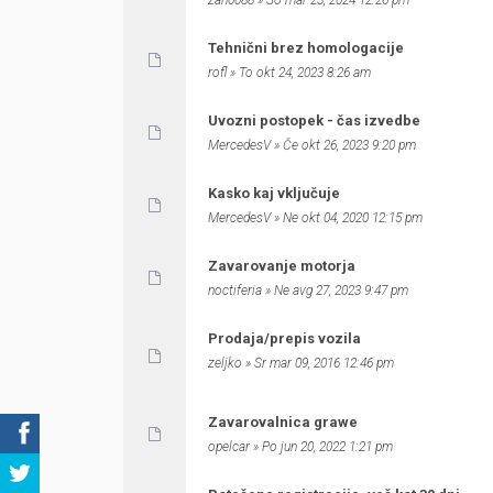
zan0088
» So mar 23, 2024 12:26 pm
Tehnični brez homologacije
rofl
» To okt 24, 2023 8:26 am
Uvozni postopek - čas izvedbe
MercedesV
» Če okt 26, 2023 9:20 pm
Kasko kaj vključuje
MercedesV
» Ne okt 04, 2020 12:15 pm
Zavarovanje motorja
noctiferia
» Ne avg 27, 2023 9:47 pm
Prodaja/prepis vozila
zeljko
» Sr mar 09, 2016 12:46 pm
Zavarovalnica grawe
opelcar
» Po jun 20, 2022 1:21 pm