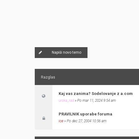
Napiši novo temo
Razglas
Kaj vas zanima? Sodelovanje z a.com
urska_rad
» Po mar 11, 2024 9:54 am
PRAVILNIK uporabe foruma
ice
» Po dec 27, 2004 10:56 am