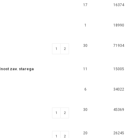
17
16374
1
18990
30
71934
1
2
nost zav. starega
11
15005
6
34022
30
45369
1
2
20
26245
1
2