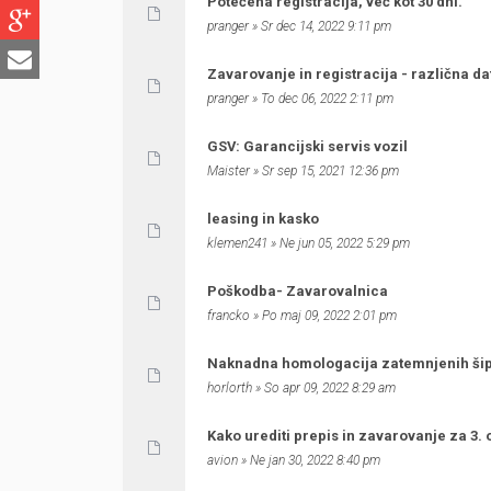
Potečena registracija, več kot 30 dni.
pranger
» Sr dec 14, 2022 9:11 pm
Zavarovanje in registracija - različna d
pranger
» To dec 06, 2022 2:11 pm
GSV: Garancijski servis vozil
Maister
» Sr sep 15, 2021 12:36 pm
leasing in kasko
klemen241
» Ne jun 05, 2022 5:29 pm
Poškodba- Zavarovalnica
francko
» Po maj 09, 2022 2:01 pm
Naknadna homologacija zatemnjenih ši
horlorth
» So apr 09, 2022 8:29 am
Kako urediti prepis in zavarovanje za 3.
avion
» Ne jan 30, 2022 8:40 pm