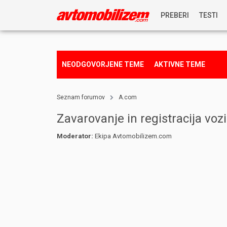
PREBERI
TESTI
NOVICE
NEODGOVORJENE TEME
AKTIVNE TEME
REPORTAŽE
Seznam forumov
A.com
PREDSTAVITVE
Zavarovanje in registracija vozi
Moderator:
Ekipa Avtomobilizem.com
NAGRADNA IGRA