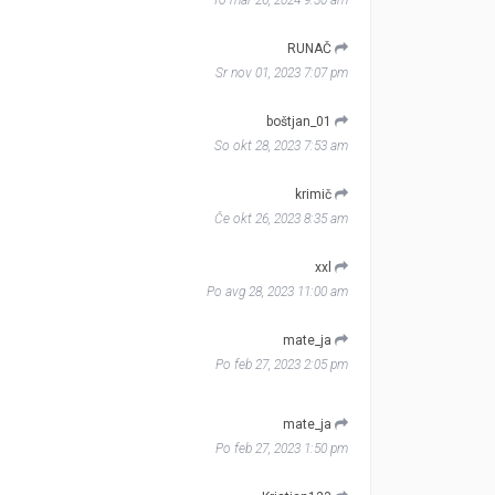
To mar 26, 2024 9:30 am
RUNAČ
Sr nov 01, 2023 7:07 pm
boštjan_01
So okt 28, 2023 7:53 am
krimič
Če okt 26, 2023 8:35 am
xxl
Po avg 28, 2023 11:00 am
mate_ja
Po feb 27, 2023 2:05 pm
mate_ja
Po feb 27, 2023 1:50 pm