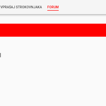
VPRAŠAJ STROKOVNJAKA
FORUM
RABLJENA VOZILA
KOSTJA PRIHODA
GORIVA
SILVAN SIMČIČ
AVTOPLIN
TOMAŽ DEMŠAR
l
MAZIVA IN OLJA
ALEŠ ARNŠEK
PREDELAVE
ALEKS HUMAR IN FLORJAN RUS
PNEVMATIKE
TIHOMIR KACJAN
HIBRIDNA TEHNIKA