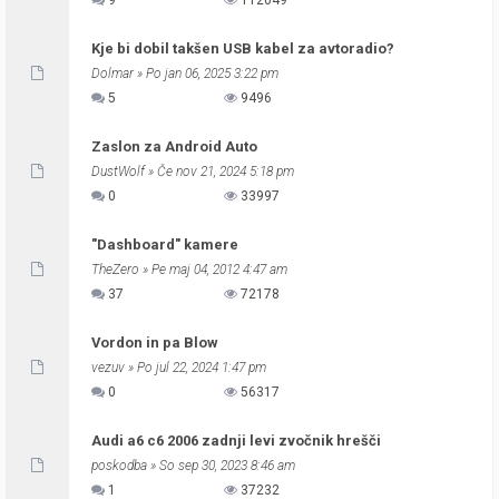
9
112049
Kje bi dobil takšen USB kabel za avtoradio?
Dolmar
» Po jan 06, 2025 3:22 pm
5
9496
Zaslon za Android Auto
DustWolf
» Če nov 21, 2024 5:18 pm
0
33997
"Dashboard" kamere
TheZero
» Pe maj 04, 2012 4:47 am
37
72178
Vordon in pa Blow
vezuv
» Po jul 22, 2024 1:47 pm
0
56317
Audi a6 c6 2006 zadnji levi zvočnik hrešči
poskodba
» So sep 30, 2023 8:46 am
1
37232