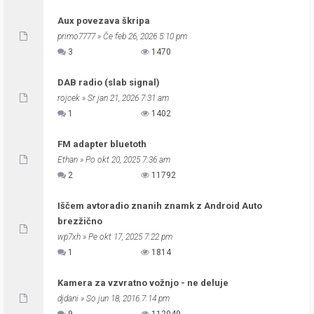
Aux povezava škripa
primo7777
» Če feb 26, 2026 5:10 pm
3
1470
DAB radio (slab signal)
rojcek
» Sr jan 21, 2026 7:31 am
1
1402
FM adapter bluetoth
Ethan
» Po okt 20, 2025 7:36 am
2
11792
Iščem avtoradio znanih znamk z Android Auto
brezžično
wp7xh
» Pe okt 17, 2025 7:22 pm
1
1814
Kamera za vzvratno vožnjo - ne deluje
djdani
» So jun 18, 2016 7:14 pm