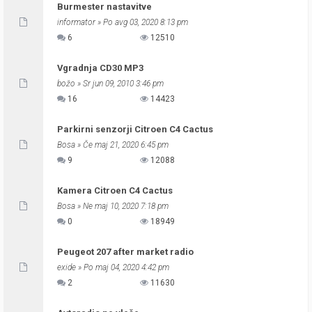
Burmester nastavitve
informator
» Po avg 03, 2020 8:13 pm
6
12510
Vgradnja CD30 MP3
božo
» Sr jun 09, 2010 3:46 pm
16
14423
Parkirni senzorji Citroen C4 Cactus
Bosa
» Če maj 21, 2020 6:45 pm
9
12088
Kamera Citroen C4 Cactus
Bosa
» Ne maj 10, 2020 7:18 pm
0
18949
Peugeot 207 after market radio
exide
» Po maj 04, 2020 4:42 pm
2
11630