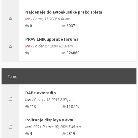
Najceneje do avtoakustike preko spleta
ice
» Sr maj 17, 2006 6:44 am
0
60371
PRAVILNIK uporabe foruma
ice
» Po dec 27, 2004 10:56 am
1
926880
Teme
DAB+ avtoradio
ban
» Če mar 16, 2017 2:00 pm
110
113740
Poliranje displeya v avtu
denis099
» Po mar 02, 2026 5:48 pm
4
2819