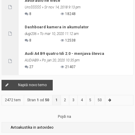
Avtoradio ne vleče
UroŠŠŠŠŠ
» Sr nov 14, 2018 9:13 pm
8
18248
Dashboard kamera in akumulator
dugi206
» To mar 10, 2020 11:12 am
8
12538
Audi A4 B9 quatro tdi 2.0 - menjava števca
AUDIAB9
» Po jan 20, 2020 10:35 pm
27
21407
Napiši novo temo
2472 tem
Stran
1
od
50
1
2
3
4
5
50
Pojdi na