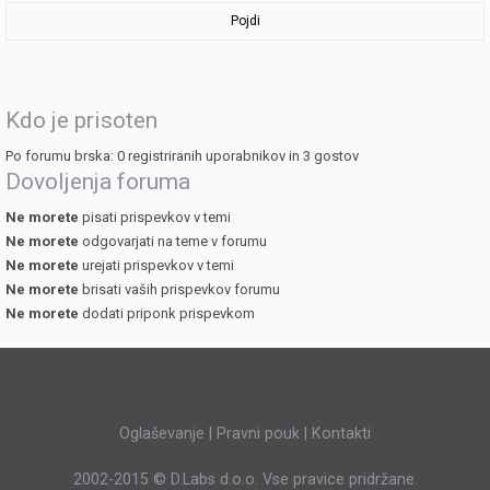
Pojdi
Kdo je prisoten
Po forumu brska: 0 registriranih uporabnikov in 3 gostov
Dovoljenja foruma
Ne morete
pisati prispevkov v temi
Ne morete
odgovarjati na teme v forumu
Ne morete
urejati prispevkov v temi
Ne morete
brisati vaših prispevkov forumu
Ne morete
dodati priponk prispevkom
Oglaševanje
|
Pravni pouk
|
Kontakti
2002-2015 ©
D.Labs d.o.o.
Vse pravice pridržane.