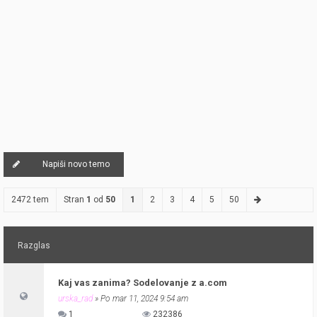
Napiši novo temo
2472 tem
Stran
1
od
50
1
2
3
4
5
50
Razglas
Kaj vas zanima? Sodelovanje z a.com
urska_rad
» Po mar 11, 2024 9:54 am
1
232386