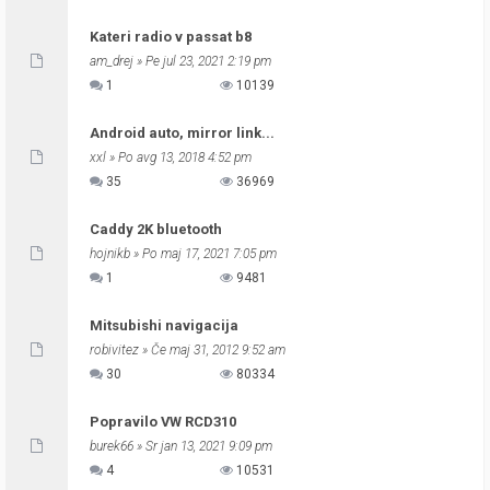
Kateri radio v passat b8
am_drej
» Pe jul 23, 2021 2:19 pm
1
10139
Android auto, mirror link...
xxl
» Po avg 13, 2018 4:52 pm
35
36969
Caddy 2K bluetooth
hojnikb
» Po maj 17, 2021 7:05 pm
1
9481
Mitsubishi navigacija
robivitez
» Če maj 31, 2012 9:52 am
30
80334
Popravilo VW RCD310
burek66
» Sr jan 13, 2021 9:09 pm
4
10531