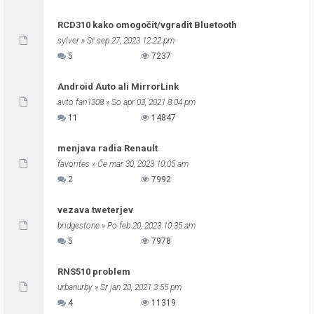
RCD310 kako omogočit/vgradit Bluetooth
sylver
» Sr sep 27, 2023 12:22 pm
5
7237
Android Auto ali MirrorLink
avto fan1308
» So apr 03, 2021 8:04 pm
11
14847
menjava radia Renault
favorites
» Če mar 30, 2023 10:05 am
2
7992
vezava tweterjev
bridgestone
» Po feb 20, 2023 10:35 am
5
7978
RNS510 problem
urbanurby
» Sr jan 20, 2021 3:55 pm
4
11319