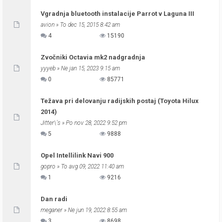
Vgradnja bluetooth instalacije Parrot v Laguna III
avion
» To dec 15, 2015 8:42 am
4
15190
Zvočniki Octavia mk2 nadgradnja
yyyeb
» Ne jan 15, 2023 9:15 am
0
85771
Težava pri delovanju radijskih postaj (Toyota Hilux
2014)
Jitter\'s
» Po nov 28, 2022 9:52 pm
5
9888
Opel Intellilink Navi 900
gopro
» To avg 09, 2022 11:40 am
1
9216
Dan radi
meganer
» Ne jun 19, 2022 8:55 am
3
8698