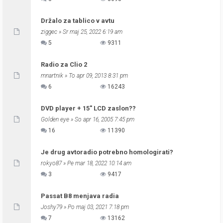
Držalo za tablico v avtu
ziggec
» Sr maj 25, 2022 6:19 am
5
9311
Radio za Clio 2
mnartnik
» To apr 09, 2013 8:31 pm
6
16243
DVD player + 15" LCD zaslon??
Golden eye
» So apr 16, 2005 7:45 pm
16
11390
Je drug avtoradio potrebno homologirati?
rokyo87
» Pe mar 18, 2022 10:14 am
3
9417
Passat B8 menjava radia
Joshy79
» Po maj 03, 2021 7:18 pm
7
13162