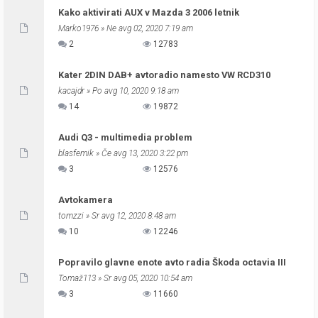
Kako aktivirati AUX v Mazda 3 2006 letnik
Marko1976
» Ne avg 02, 2020 7:19 am
2
12783
Kater 2DIN DAB+ avtoradio namesto VW RCD310
kacajdr
» Po avg 10, 2020 9:18 am
14
19872
Audi Q3 - multimedia problem
blasfemik
» Če avg 13, 2020 3:22 pm
3
12576
Avtokamera
tomzzi
» Sr avg 12, 2020 8:48 am
10
12246
Popravilo glavne enote avto radia Škoda octavia III
Tomaž113
» Sr avg 05, 2020 10:54 am
3
11660