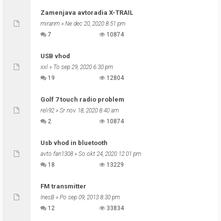
Zamenjava avtoradia X-TRAIL
miranm
» Ne dec 20, 2020 8:51 pm
7
10874
USB vhod
xxl
» To sep 29, 2020 6:30 pm
19
12804
Golf 7 touch radio problem
reli92
» Sr nov 18, 2020 8:40 am
2
10874
Usb vhod in bluetooth
avto fan1308
» So okt 24, 2020 12:01 pm
18
13229
FM transmitter
InesB
» Po sep 09, 2013 8:30 pm
12
33834