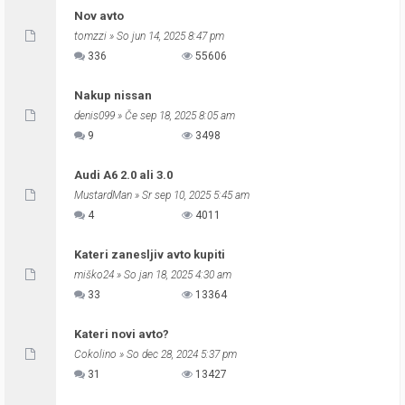
Nov avto
tomzzi
» So jun 14, 2025 8:47 pm
336
55606
Nakup nissan
denis099
» Če sep 18, 2025 8:05 am
9
3498
Audi A6 2.0 ali 3.0
MustardMan
» Sr sep 10, 2025 5:45 am
4
4011
Kateri zanesljiv avto kupiti
miško24
» So jan 18, 2025 4:30 am
33
13364
Kateri novi avto?
Cokolino
» So dec 28, 2024 5:37 pm
31
13427