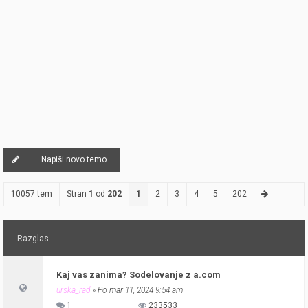
Napiši novo temo
10057 tem
Stran
1
od
202
1
2
3
4
5
202
Razglas
Kaj vas zanima? Sodelovanje z a.com
urska_rad
» Po mar 11, 2024 9:54 am
1
233533