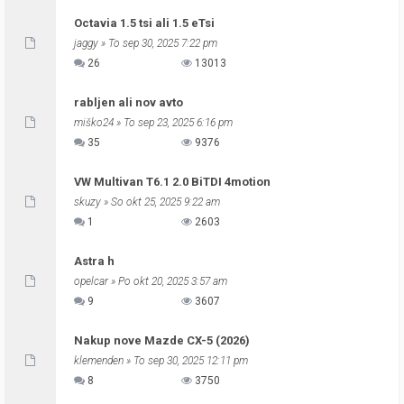
Octavia 1.5 tsi ali 1.5 eTsi
jaggy
» To sep 30, 2025 7:22 pm
26
13013
rabljen ali nov avto
miško24
» To sep 23, 2025 6:16 pm
35
9376
VW Multivan T6.1 2.0 BiTDI 4motion
skuzy
» So okt 25, 2025 9:22 am
1
2603
Astra h
opelcar
» Po okt 20, 2025 3:57 am
9
3607
Nakup nove Mazde CX-5 (2026)
klemenden
» To sep 30, 2025 12:11 pm
8
3750