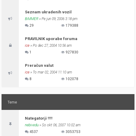
Seznam ukradenih vozil
BiMMER
» Pe jun 09, 2006 3:18 pm
29
179388
PRAVILNIK uporabe foruma
ice
» Po dec 27, 2004 10:56 am
1
927830
Preračun valut
ice
» To mar 02, 2004 11:10 am
8
102078
Teme
Nategatorji !!!!
nebivedu
» So okt 06, 2007 10:02 am
4537
3053753