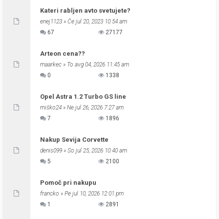
Kateri rabljen avto svetujete?
enej1123
» Če jul 20, 2023 10:54 am
67
27177
Arteon cena??
maarkec
» To avg 04, 2026 11:45 am
0
1338
Opel Astra 1.2 Turbo GS line
miško24
» Ne jul 26, 2026 7:27 am
7
1896
Nakup Sevija Corvette
denis099
» So jul 25, 2026 10:40 am
5
2100
Pomoč pri nakupu
francko
» Pe jul 10, 2026 12:01 pm
1
2891