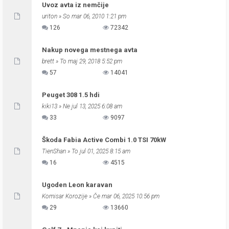
Uvoz avta iz nemčije
uriton
» So mar 06, 2010 1:21 pm
126
72342
Nakup novega mestnega avta
brett
» To maj 29, 2018 5:52 pm
57
14041
Peuget 308 1.5 hdi
kiki13
» Ne jul 13, 2025 6:08 am
33
9097
Škoda Fabia Active Combi 1.0 TSI 70kW
TienShan
» To jul 01, 2025 8:15 am
16
4515
Ugoden Leon karavan
Komisar Korozije
» Če mar 06, 2025 10:56 pm
29
13660