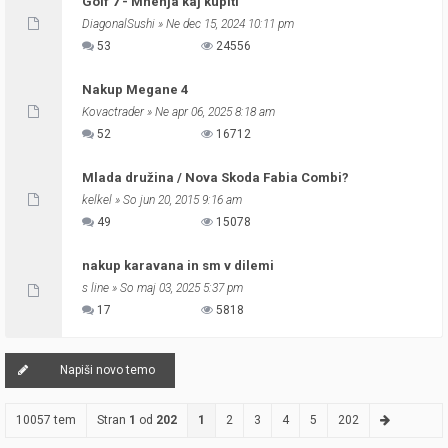
Golf 7 - Mnenja kaj kupiti
DiagonalSushi
» Ne dec 15, 2024 10:11 pm
53
24556
Nakup Megane 4
Kovactrader
» Ne apr 06, 2025 8:18 am
52
16712
Mlada družina / Nova Skoda Fabia Combi?
kelkel
» So jun 20, 2015 9:16 am
49
15078
nakup karavana in sm v dilemi
s line
» So maj 03, 2025 5:37 pm
17
5818
Napiši novo temo
10057 tem
Stran
1
od
202
1
2
3
4
5
202