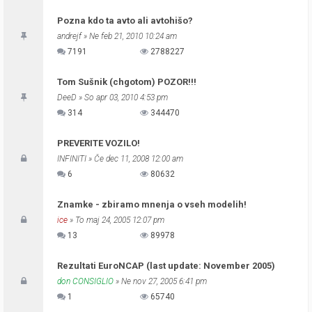
Pozna kdo ta avto ali avtohišo?
andrejf
» Ne feb 21, 2010 10:24 am
7191
2788227
Tom Sušnik (chgotom) POZOR!!!
DeeD
» So apr 03, 2010 4:53 pm
314
344470
PREVERITE VOZILO!
INFINITI
» Če dec 11, 2008 12:00 am
6
80632
Znamke - zbiramo mnenja o vseh modelih!
ice
» To maj 24, 2005 12:07 pm
13
89978
Rezultati EuroNCAP (last update: November 2005)
don CONSIGLIO
» Ne nov 27, 2005 6:41 pm
1
65740