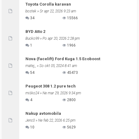
Toyota Corolla karavan
bostek
» Sr apr 22, 2026 9:23 am
34
15566
BYD Atto 2
Bucko99
» Po apr 20, 2026 2:28 pm
1
1966
Nova (facelift) Ford Kuga 1.5 Ecoboost
matej_
» So okt 05, 2024 8:41 am
54
45473
Peugeot 308 1.2 pure tech
miško24
» Ne mar 29, 2026 9:34 pm
4
2800
Nakup avtomobila
Jenc0
» Ne feb 22, 2026 6:25 pm
10
5629