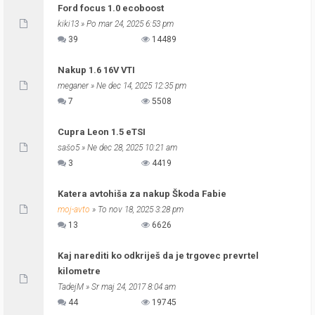
Ford focus 1.0 ecoboost
kiki13
» Po mar 24, 2025 6:53 pm
39
14489
Nakup 1.6 16V VTI
meganer
» Ne dec 14, 2025 12:35 pm
7
5508
Cupra Leon 1.5 eTSI
sašo5
» Ne dec 28, 2025 10:21 am
3
4419
Katera avtohiša za nakup Škoda Fabie
moj-avto
» To nov 18, 2025 3:28 pm
13
6626
Kaj narediti ko odkriješ da je trgovec prevrtel
kilometre
TadejM
» Sr maj 24, 2017 8:04 am
44
19745