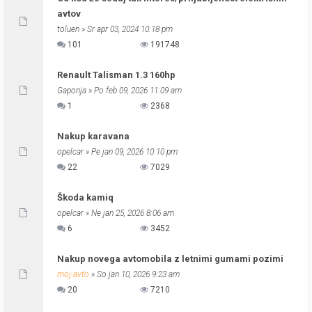
avtov
toluen
» Sr apr 03, 2024 10:18 pm
101
191748
Renault Talisman 1.3 160hp
Gaponja
» Po feb 09, 2026 11:09 am
1
2368
Nakup karavana
opelcar
» Pe jan 09, 2026 10:10 pm
22
7029
Škoda kamiq
opelcar
» Ne jan 25, 2026 8:06 am
6
3452
Nakup novega avtomobila z letnimi gumami pozimi
moj-avto
» So jan 10, 2026 9:23 am
20
7210