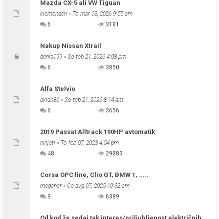
Mazda CX-5 ali VW Tiguan
klemenden
» To mar 03, 2026 9:55 am
6
3181
Nakup Nissan Xtrail
denis099
» So feb 21, 2026 4:08 pm
6
3850
Alfa Stelvio
aklan86
» So feb 21, 2026 8:14 am
6
3656
2019 Passat Alltrack 190HP avtomatik
ninjeti
» To feb 07, 2023 4:54 pm
48
29883
Corsa OPC line, Clio GT, BMW 1, .....
meganer
» Če avg 07, 2025 10:32 am
9
6389
Od kod že sedaj tak interes/priljubljenost električnih