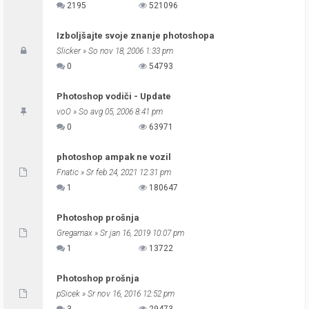
2195
521096
Izboljšajte svoje znanje photoshopa
Slicker
» So nov 18, 2006 1:33 pm
0
54793
Photoshop vodiči - Update
voO
» So avg 05, 2006 8:41 pm
0
63971
photoshop ampak ne vozil
Fnatic
» Sr feb 24, 2021 12:31 pm
1
180647
Photoshop prošnja
Gregamax
» Sr jan 16, 2019 10:07 pm
1
13722
Photoshop prošnja
pSicek
» Sr nov 16, 2016 12:52 pm