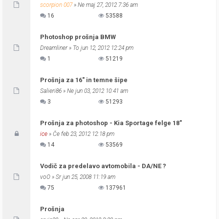
scorpion 007
» Ne maj 27, 2012 7:36 am
16
53588
Photoshop prošnja BMW
Dreamliner
» To jun 12, 2012 12:24 pm
1
51219
Prošnja za 16" in temne šipe
Salieri86
» Ne jun 03, 2012 10:41 am
3
51293
Prošnja za photoshop - Kia Sportage felge 18"
ice
» Če feb 23, 2012 12:18 pm
14
53569
Vodič za predelavo avtomobila - DA/NE ?
voO
» Sr jun 25, 2008 11:19 am
75
137961
Prošnja