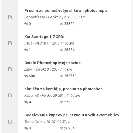
Prosim za pomoč večje slike ali photoshopa
Sonderklasse
» Pe okt 23, 2015 10:57 am
0
23820
Kia Sportage 1,7 CRDi
Paris
» Ne mar 01, 2015 11:08 am
1
26384
Ostale Photoshop Mojstrovine
baSix
» Če okt 04, 2007 7:44 pm
606
259759
platišča za kombija, prosim za photoshop
Patrik_A3
» Po dec 29, 2014 11:59 am
4
27308
Sodelovanje kupcev pri razvoju novih avtomobilov
Tesa
» Če nov 20, 2014 9:32 pm
0
26954