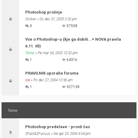
Photoshop prošnje
Slicker
» So dec 31, 2005 2:00 pm
0
57508
Vse o Photoshop-u (kje ga dobiti...+ NOVA pravila
6.11. 05)
Tomo
» Pe mar 04, 2005 10:32 pm
1
64316
PRAVILNIK uporabe foruma
ice
» Po dec 27, 2004 10:56 am
1
927138
Teme
Photoshop predelave - prosti čas
2Fast&2Furious
» Ne apr 25, 2004 4:04 pm