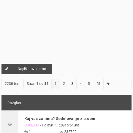
Napiši novo temo
2230 tem
Stran
1
od
45
1
2
3
4
5
45
Razglas
Kaj vas zanima? Sodelovanje z a.com
urska_rad
» Po mar 11, 2024 9:54 am
1
232722