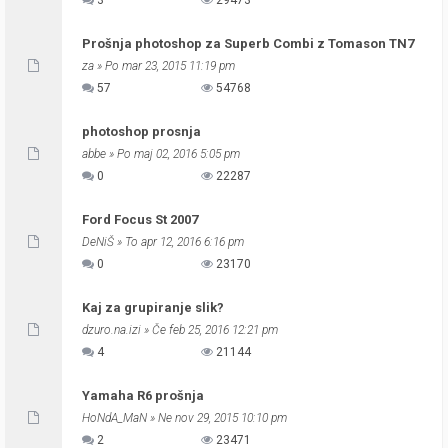
3
29473
Prošnja photoshop za Superb Combi z Tomason TN7
za
» Po mar 23, 2015 11:19 pm
57
54768
photoshop prosnja
abbe
» Po maj 02, 2016 5:05 pm
0
22287
Ford Focus St 2007
DeNiŠ
» To apr 12, 2016 6:16 pm
0
23170
Kaj za grupiranje slik?
dzuro.na.izi
» Če feb 25, 2016 12:21 pm
4
21144
Yamaha R6 prošnja
HoNdA_MaN
» Ne nov 29, 2015 10:10 pm
2
23471