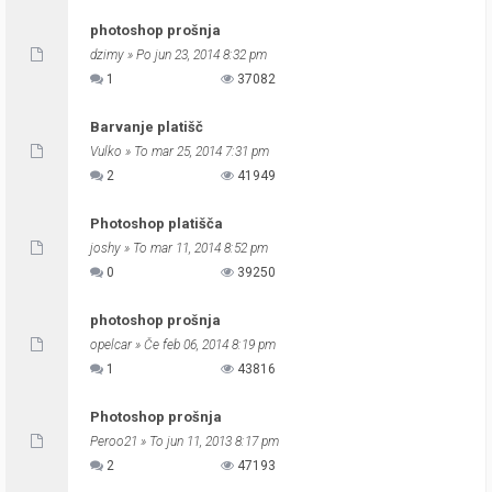
photoshop prošnja
dzimy
» Po jun 23, 2014 8:32 pm
1
37082
Barvanje platišč
Vulko
» To mar 25, 2014 7:31 pm
2
41949
Photoshop platišča
joshy
» To mar 11, 2014 8:52 pm
0
39250
photoshop prošnja
opelcar
» Če feb 06, 2014 8:19 pm
1
43816
Photoshop prošnja
Peroo21
» To jun 11, 2013 8:17 pm
2
47193