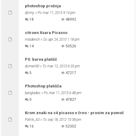
photoshop prošnja
dzimy
» Po mar 11, 2013 9:14 pm
18
48992
citroen Xsara Picasso
mladench
» So apr 24, 2010 1:18 pm
14
50526
PS: barva platišč
domen90
» To mar 12, 2013 6:33 pm
5
47217
Photoshop platišča
banglades
» Po mar 11, 2013 6:48 pm
0
47827
Krom znaki na c4 picasso v črno - prosim za pomoč
Patrik_A3
» To sep 18, 2012 10:08 pm
16
52302