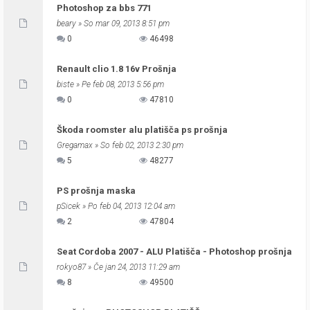
Photoshop za bbs 771
beary
» So mar 09, 2013 8:51 pm
0
46498
Renault clio 1.8 16v Prošnja
biste
» Pe feb 08, 2013 5:56 pm
0
47810
Škoda roomster alu platišča ps prošnja
Gregamax
» So feb 02, 2013 2:30 pm
5
48277
PS prošnja maska
pSicek
» Po feb 04, 2013 12:04 am
2
47804
Seat Cordoba 2007 - ALU Platišča - Photoshop prošnja
rokyo87
» Če jan 24, 2013 11:29 am
8
49500