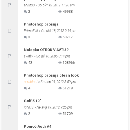
ervin30
» So okt 13, 2012 11:26 am
2
49938
Photoshop prošnja
PrimeEvil
» Če okt 18, 2012 9:14 pm
3
50717
Nalepka OTROK V AVTU ?
swifty
» So jul 16, 2005 5:14 pm
42
108966
Photoshop prošnja clean look
crxdelsol
» So sep 01, 2012 8:59 pm
4
51219
Golf 5 19"
KiNOS
» Ne avg 19, 2012 9:25 pm
2
51709
Pomoč Audi A4!