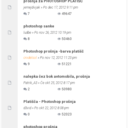
prošnja za PHOTOSHOP PLATIŠČ
jernejdivjak
» Po dec 17, 2012 9:11 pm
7
49647
photoshop sanke
ludbe
» Po nov 26, 2012 10:19 pm
8
50460
Photoshop prošnja -barva platišč
crxdelsol
» Po nov 12, 2012 11:23 pm
9
51221
nalepka čez bok avtomobila, prošnja
Patrik_A3
» Če okt 25, 2012 8:17 pm
2
50980
Platišča - Photoshop prošnja
d3vid
» Po okt 22, 2012 8:08 pm
0
52023
photoshop prošnja