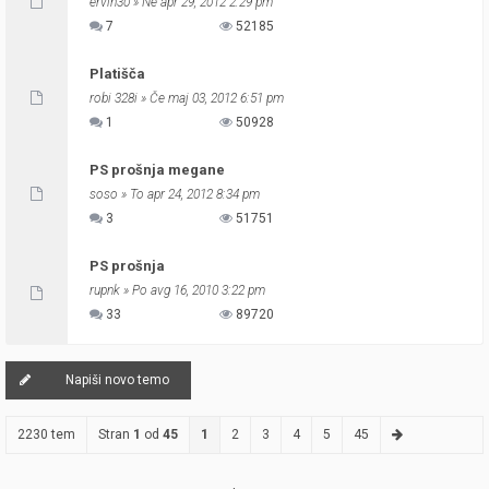
ervin30
» Ne apr 29, 2012 2:29 pm
7
52185
Platišča
robi 328i
» Če maj 03, 2012 6:51 pm
1
50928
PS prošnja megane
soso
» To apr 24, 2012 8:34 pm
3
51751
PS prošnja
rupnk
» Po avg 16, 2010 3:22 pm
33
89720
Napiši novo temo
2230 tem
Stran
1
od
45
1
2
3
4
5
45