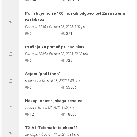
104
185193
Potrebujemo še 100 moških odgovorov! Znanstvena
raziskava
Formula1234
» Če avg 06, 2026 3:02 pm
0
371
Prošnja za pomoč pri raziskavi
Formula1234
» Po avg 03, 2026 12:08 pm
0
729
Sejem "pod Lipco"
meganer
» Ne maj 18, 2025 7:55 pm
5
55306
Nakup industrijskega sesalca
ZZica
» To feb 02, 2021 1:02 pm
12
18000
T2-A1-Telemah- telekom??
zundapp
» Če nov 11, 2021 7:34 pm