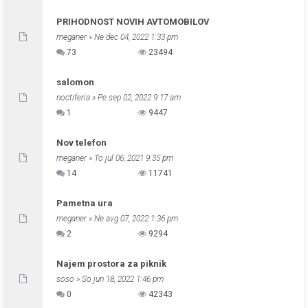
PRIHODNOST NOVIH AVTOMOBILOV
meganer
» Ne dec 04, 2022 1:33 pm
73
23494
salomon
noctiferia
» Pe sep 02, 2022 9:17 am
1
9447
Nov telefon
meganer
» To jul 06, 2021 9:35 pm
14
11741
Pametna ura
meganer
» Ne avg 07, 2022 1:36 pm
2
9294
Najem prostora za piknik
soso
» So jun 18, 2022 1:46 pm
0
42343