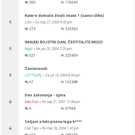
350
175690
Katere domače živali imate ? (samo slike)
LiXo
» Če maj 27, 2004 9:40 pm
273
223353
IMA(M) ROJSTNI DAN, ČESTITAJTE MI(U)!
RegY
» Ne jun 20, 2004 2:29 pm
521
225459
Zanimivosti
CST™Golfy
» Če jul 15, 2004 8:34 pm
67
162448
Dan zalovanja - ujma
MacTron
» Pe sep 21, 2007 12:08 pm
0
57568
Celjani a kdo pozna tega k****
Fiat Tipo
» Pe mar 26, 2004 1:45 pm