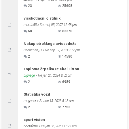
23
25608
visokotlačni čistilnik
martin85
» So maj 05, 2007 12:48 pm
68
63370
Nakup otroškega avtosedeža
Sebastian_H
» Ne sep 17, 2023 9:17 pm
2
14580
Toplotna črpalka Stiebel Eltron
Lignage
» Ne jan 21, 2024 8:52 pm
2
6989
Statistika vozil
meganer
» Sr sep 13, 2023 8:18 am
2
7753
sport vision
noctiferia
» Pe jan 06, 2023 11:27 am