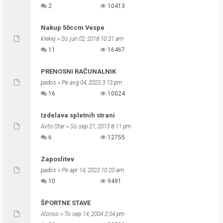
2
10413
Nakup 50ccm Vespe
klekej
» So jun 02, 2018 10:31 am
11
16467
PRENOSNI RAČUNALNIK
pados
» Pe avg 04, 2023 3:13 pm
16
10024
Izdelava spletnih strani
Avto-Star
» So sep 21, 2013 8:11 pm
6
12755
Zaposlitev
pados
» Pe apr 14, 2023 10:20 am
10
9491
ŠPORTNE STAVE
Alonso
» To sep 14, 2004 2:04 pm