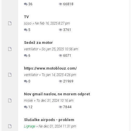
36
66818
TV
soso
» Ne feb 16, 2025 8:27 pm
5
3761
Sedež za motor
ventilator
» So jan 25, 2025 10:56 am
6
6071
https://www.motoblouz.com/
ventilator
» To jan 14, 2025 4:26 pm
0
21969
Nov gmail naslov, ne morem odpret
mišek
» To dec 31, 2024 10:16 am
12
7844
Slušalke airpods - problem
Lignage
» Ne dec 01, 2024 11:31 pm