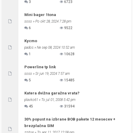
3
6723
Mini bager 1tona
soso
» Po okt 28, 2024 7:28 pm
6
9522
Kycmo
pados
» Ne sep 08, 2024 10:52 am
1
10628
Powerline tp link
soso
» Sr jun 19, 2024 7:57 am
5
15485
Katera dvižna garažna vrata?
plavko61
» To jul 01, 2008 5:42 pm
45
31594
30% popust na izbrane BOB pakete 12 mesecev +
brezplačna SIM
zzitop
» To apr 11, 2017 12:08 pm