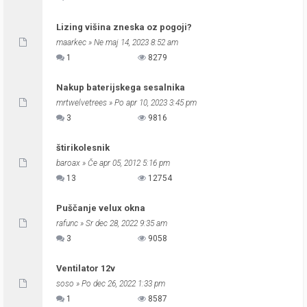
Lizing višina zneska oz pogoji?
maarkec
» Ne maj 14, 2023 8:52 am
1
8279
Nakup baterijskega sesalnika
mrtwelvetrees
» Po apr 10, 2023 3:45 pm
3
9816
štirikolesnik
baroax
» Če apr 05, 2012 5:16 pm
13
12754
Puščanje velux okna
rafunc
» Sr dec 28, 2022 9:35 am
3
9058
Ventilator 12v
soso
» Po dec 26, 2022 1:33 pm
1
8587