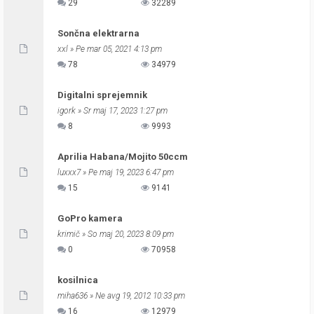
29
32289
Sončna elektrarna
xxl
» Pe mar 05, 2021 4:13 pm
78
34979
Digitalni sprejemnik
igork
» Sr maj 17, 2023 1:27 pm
8
9993
Aprilia Habana/Mojito 50ccm
luxxx7
» Pe maj 19, 2023 6:47 pm
15
9141
GoPro kamera
krimič
» So maj 20, 2023 8:09 pm
0
70958
kosilnica
miha636
» Ne avg 19, 2012 10:33 pm
16
12979