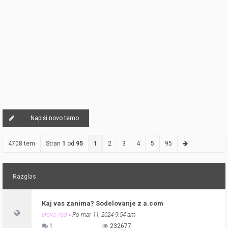
Napiši novo temo
4708 tem
Stran
1
od
95
1
2
3
4
5
95
Razglas
Kaj vas zanima? Sodelovanje z a.com
urska_rad
» Po mar 11, 2024 9:54 am
1
232677