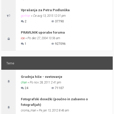
Vprašanja za Petra Podlunška
gortnar
» Če avg 13, 2015 12:01 pm
2
37790
PRAVILNIK uporabe foruma
ice
» Po dec 27, 2004 10:56 am
1
927096
Teme
Gradnja hiše - svetovanje
chan
» Po nov 28, 2011 2:41 pm
24
71107
Fotografski dosežki (poučno in zabavno o
fotografijah)
croma_man
» Pe jan 13, 2012 8:46 am