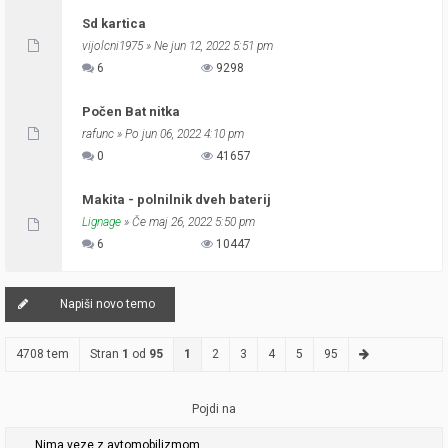
Sd kartica
vijolcni1975
» Ne jun 12, 2022 5:51 pm
6
9298
Počen Bat nitka
rafunc
» Po jun 06, 2022 4:10 pm
0
41657
Makita - polnilnik dveh baterij
Lignage
» Če maj 26, 2022 5:50 pm
6
10447
Napiši novo temo
4708 tem
Stran
1
od
95
1
2
3
4
5
95
Pojdi na