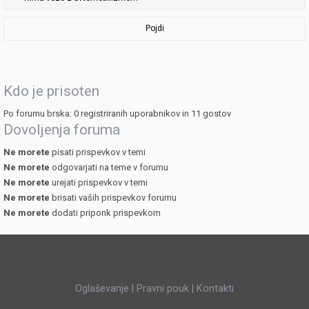
Pojdi
Kdo je prisoten
Po forumu brska: 0 registriranih uporabnikov in 11 gostov
Dovoljenja foruma
Ne morete
pisati prispevkov v temi
Ne morete
odgovarjati na teme v forumu
Ne morete
urejati prispevkov v temi
Ne morete
brisati vaših prispevkov forumu
Ne morete
dodati priponk prispevkom
Oglaševanje
|
Pravni pouk
|
Kontakti