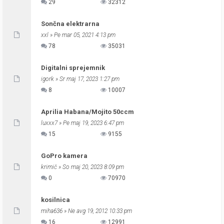
29
32312
Sončna elektrarna
xxl
» Pe mar 05, 2021 4:13 pm
78
35031
Digitalni sprejemnik
igork
» Sr maj 17, 2023 1:27 pm
8
10007
Aprilia Habana/Mojito 50ccm
luxxx7
» Pe maj 19, 2023 6:47 pm
15
9155
GoPro kamera
krimič
» So maj 20, 2023 8:09 pm
0
70970
kosilnica
miha636
» Ne avg 19, 2012 10:33 pm
16
12991