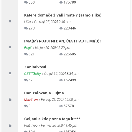
350
175789
Katere domače živali imate ? (samo slike)
LiXo
» Če maj 27, 2004 9:40 pm
273
223446
IMA(M) ROJSTNI DAN, ČESTITAJTE MI(U)!
RegY
» Ne jun 20, 2004 2:29 pm
521
225605
Zanimivosti
CST™Golfy
» Če jul 15, 2004 8:34 pm
67
162499
Dan zalovanja - ujma
MacTron
» Pe sep 21, 2007 12:08 pm
0
57578
Celjani a kdo pozna tega k****
Fiat Tipo
» Pe mar 26, 2004 1:45 pm