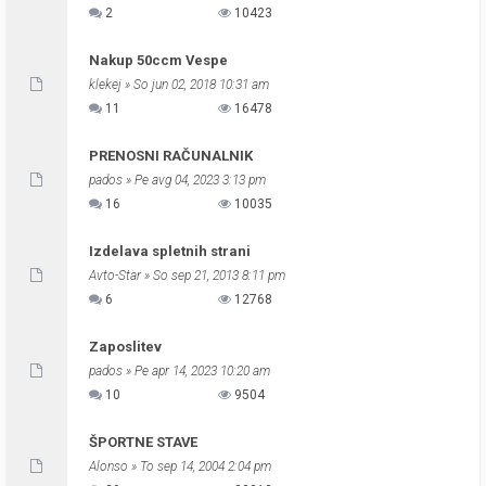
2
10423
Nakup 50ccm Vespe
klekej
» So jun 02, 2018 10:31 am
11
16478
PRENOSNI RAČUNALNIK
pados
» Pe avg 04, 2023 3:13 pm
16
10035
Izdelava spletnih strani
Avto-Star
» So sep 21, 2013 8:11 pm
6
12768
Zaposlitev
pados
» Pe apr 14, 2023 10:20 am
10
9504
ŠPORTNE STAVE
Alonso
» To sep 14, 2004 2:04 pm