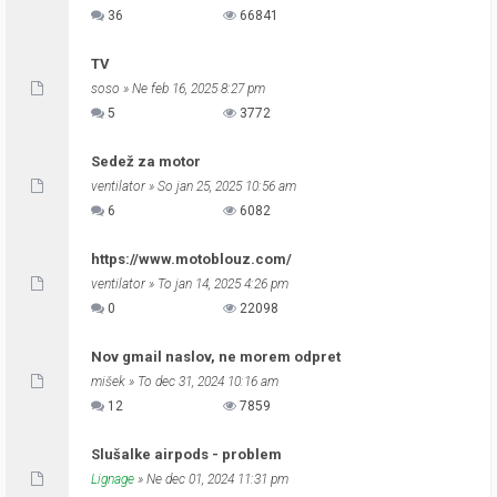
36
66841
TV
soso
» Ne feb 16, 2025 8:27 pm
5
3772
Sedež za motor
ventilator
» So jan 25, 2025 10:56 am
6
6082
https://www.motoblouz.com/
ventilator
» To jan 14, 2025 4:26 pm
0
22098
Nov gmail naslov, ne morem odpret
mišek
» To dec 31, 2024 10:16 am
12
7859
Slušalke airpods - problem
Lignage
» Ne dec 01, 2024 11:31 pm