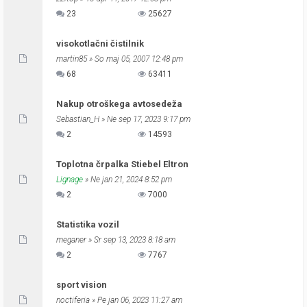
23
25627
visokotlačni čistilnik
martin85
» So maj 05, 2007 12:48 pm
68
63411
Nakup otroškega avtosedeža
Sebastian_H
» Ne sep 17, 2023 9:17 pm
2
14593
Toplotna črpalka Stiebel Eltron
Lignage
» Ne jan 21, 2024 8:52 pm
2
7000
Statistika vozil
meganer
» Sr sep 13, 2023 8:18 am
2
7767
sport vision
noctiferia
» Pe jan 06, 2023 11:27 am