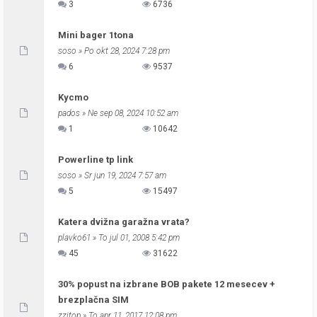
3
6736
Mini bager 1tona
soso
» Po okt 28, 2024 7:28 pm
6
9537
Kycmo
pados
» Ne sep 08, 2024 10:52 am
1
10642
Powerline tp link
soso
» Sr jun 19, 2024 7:57 am
5
15497
Katera dvižna garažna vrata?
plavko61
» To jul 01, 2008 5:42 pm
45
31622
30% popust na izbrane BOB pakete 12 mesecev +
brezplačna SIM
zzitop
» To apr 11, 2017 12:08 pm