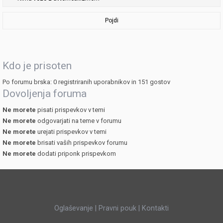
Pojdi
Kdo je prisoten
Po forumu brska: 0 registriranih uporabnikov in 151 gostov
Dovoljenja foruma
Ne morete
pisati prispevkov v temi
Ne morete
odgovarjati na teme v forumu
Ne morete
urejati prispevkov v temi
Ne morete
brisati vaših prispevkov forumu
Ne morete
dodati priponk prispevkom
Oglaševanje
|
Pravni pouk
|
Kontakti