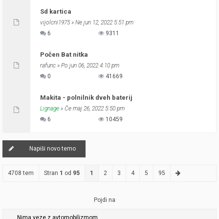
Sd kartica
vijolcni1975
» Ne jun 12, 2022 5:51 pm
6
9311
Počen Bat nitka
rafunc
» Po jun 06, 2022 4:10 pm
0
41669
Makita - polnilnik dveh baterij
Lignage
» Če maj 26, 2022 5:50 pm
6
10459
Napiši novo temo
4708 tem
Stran
1
od
95
1
2
3
4
5
95
Pojdi na