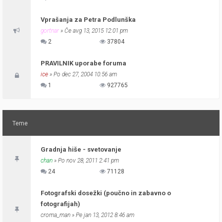
Vprašanja za Petra Podlunška
gortnar
» Če avg 13, 2015 12:01 pm
2
37804
PRAVILNIK uporabe foruma
ice
» Po dec 27, 2004 10:56 am
1
927765
Teme
Gradnja hiše - svetovanje
chan
» Po nov 28, 2011 2:41 pm
24
71128
Fotografski dosežki (poučno in zabavno o
fotografijah)
croma_man
» Pe jan 13, 2012 8:46 am