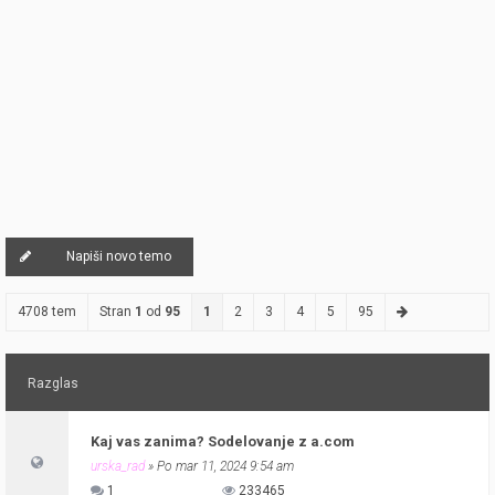
Napiši novo temo
4708 tem
Stran
1
od
95
1
2
3
4
5
95
Razglas
Kaj vas zanima? Sodelovanje z a.com
urska_rad
» Po mar 11, 2024 9:54 am
1
233465