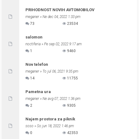
PRIHODNOST NOVIH AVTOMOBILOV
meganer
» Ne dec 04, 2022 1:33 pm
73
23534
salomon
noctiferia
» Pe sep 02, 2022 9:17 am
1
9460
Nov telefon
meganer
» To jul 06, 2021 9:35 pm
14
11755
Pametna ura
meganer
» Ne avg 07, 2022 1:36 pm
2
9305
Najem prostora za piknik
soso
» So jun 18, 2022 1:46 pm
0
42353