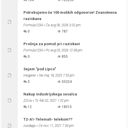
104
185256
Potrebujemo še 100 moških odgovorov! Znanstvena
raziskava
Formula1234
» Če avg 06, 2026 3:02 pm
0
787
Prošnja za pomoč pri raziskavi
Formula1234
» Po avg 03, 2026 12:08 pm
0
855
Sejem "pod Lipco"
meganer
» Ne maj 18, 2025 7:55 pm
5
55324
Nakup industrijskega sesalca
ZZica
» To feb 02, 2021 1:02 pm
12
18015
T2-A1-Telemah- telekom??
zundapp
» Če nov 11, 2021 7:34 pm