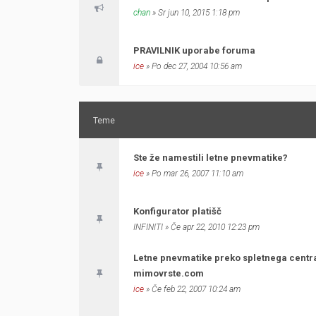
chan
» Sr jun 10, 2015 1:18 pm
PRAVILNIK uporabe foruma
ice
» Po dec 27, 2004 10:56 am
Teme
Ste že namestili letne pnevmatike?
ice
» Po mar 26, 2007 11:10 am
Konfigurator platišč
INFINITI
» Če apr 22, 2010 12:23 pm
Letne pnevmatike preko spletnega centr
mimovrste.com
ice
» Če feb 22, 2007 10:24 am