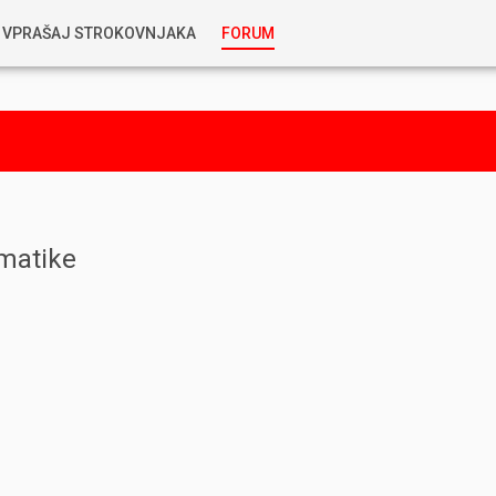
VPRAŠAJ STROKOVNJAKA
FORUM
RABLJENA VOZILA
KOSTJA PRIHODA
GORIVA
SILVAN SIMČIČ
AVTOPLIN
TOMAŽ DEMŠAR
matike
MAZIVA IN OLJA
ALEŠ ARNŠEK
PREDELAVE
ALEKS HUMAR IN FLORJAN RUS
PNEVMATIKE
TIHOMIR KACJAN
HIBRIDNA TEHNIKA