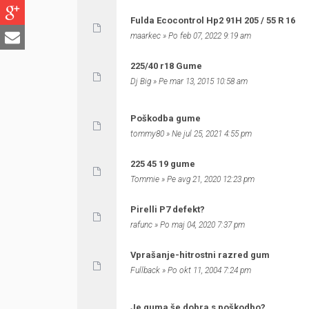
Fulda Ecocontrol Hp2 91H 205 / 55 R 16
maarkec
» Po feb 07, 2022 9:19 am
225/40 r18 Gume
Dj Big
» Pe mar 13, 2015 10:58 am
Poškodba gume
tommy80
» Ne jul 25, 2021 4:55 pm
225 45 19 gume
Tommie
» Pe avg 21, 2020 12:23 pm
Pirelli P7 defekt?
rafunc
» Po maj 04, 2020 7:37 pm
Vprašanje-hitrostni razred gum
Fullback
» Po okt 11, 2004 7:24 pm
Je guma še dobra s poškodbo?