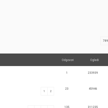
JERNEJ BOLKA
TEHNIČNA VPRAŠANJA
ROK ČERNJAVSKI
AVTOPLIN
ŽIGA HABJAN
789
Odgovori
Ogledi
1
233939
23
45946
1
2
135
311235