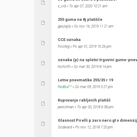
x_vid
» To apr 07, 2020 10:21 am
255 guma na 8j platišče
gaszajla
» So nov 16, 2019 11:21 am
CCE oznaka
frooteg
» Po apr 01, 2019 10:26 pm
oznaka (p) na spletni trgovini gume-pne
horlorth
» So mar 30, 2019 8:14 pm
Letne pnevmatike 255/35 r 19
RedBull™
» So mar 09, 2019 3:27 pm
Kupovanje rabljenih platišč
pencilman
» To apr 03, 2018 6:58 pm
Glasnost Pirelli p zero nero gt v dimenzi
Godward
» Po nov 12, 2018 7:20 pm