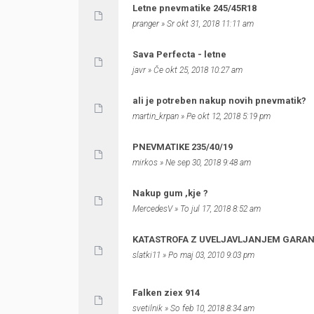
Letne pnevmatike 245/45R18
pranger
» Sr okt 31, 2018 11:11 am
Sava Perfecta - letne
javr
» Če okt 25, 2018 10:27 am
ali je potreben nakup novih pnevmatik?
martin_krpan
» Pe okt 12, 2018 5:19 pm
PNEVMATIKE 235/40/19
mirkos
» Ne sep 30, 2018 9:48 am
Nakup gum ,kje ?
MercedesV
» To jul 17, 2018 8:52 am
KATASTROFA Z UVELJAVLJANJEM GARANC
slatki11
» Po maj 03, 2010 9:03 pm
Falken ziex 914
svetilnik
» So feb 10, 2018 8:34 am