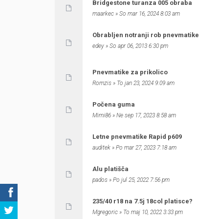
Bridgestone turanza 005 obraba
maarkec
» So mar 16, 2024 8:03 am
Obrabljen notranji rob pnevmatike
edey
» So apr 06, 2013 6:30 pm
Pnevmatike za prikolico
Romzis
» To jan 23, 2024 9:09 am
Počena guma
Mimi86
» Ne sep 17, 2023 8:58 am
Letne pnevmatike Rapid p609
auditek
» Po mar 27, 2023 7:18 am
Alu platišča
pados
» Po jul 25, 2022 7:56 pm
235/40 r18 na 7.5j 18col platisce?
Mgregoric
» To maj 10, 2022 3:33 pm