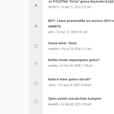
Je POLETNA "širša" guma dejansko boljš
INFINITI
» Sr apr 21, 2010 3:51 pm
EDIT: Letne pnevmatike za sezono 2012 in
ANKETA
adis
» To mar 10, 2009 9:51 am
Gume 4mm -5mm
maarkec
» Pe jul 24, 2026 4:12 am
Koliko imate napumpane gume?
xandrej
» Sr mar 26, 2008 11:08 pm
Katere letne gume izbrati?
Jerch_
» Po avg 24, 2009 10:08 pm
Tpms ventili zimski/letni komplet
aklan86
» So feb 08, 2025 5:54 am