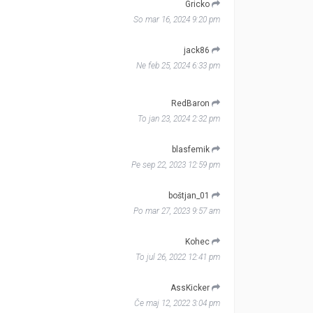
Gricko
So mar 16, 2024 9:20 pm
jack86
Ne feb 25, 2024 6:33 pm
RedBaron
To jan 23, 2024 2:32 pm
blasfemik
Pe sep 22, 2023 12:59 pm
boštjan_01
Po mar 27, 2023 9:57 am
Kohec
To jul 26, 2022 12:41 pm
AssKicker
Če maj 12, 2022 3:04 pm