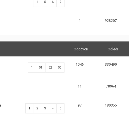
1
5
6
7
1
928207
Odgovori
Ogledi
1046
330490
1
51
52
53
11
78964
a
97
180355
1
2
3
4
5