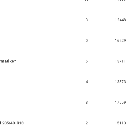
3
12448
0
16229
vmatike?
6
13711
4
13573
8
17559
ji 235/40-R18
2
15113