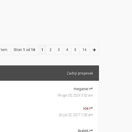
 tem
Stran
1
od
16
1
2
3
4
5
16
Zadnji prispevek
meganer
Pe apr 05, 2024 5:52 am
ice
So jul 22, 2017 1:30 am
4vale6