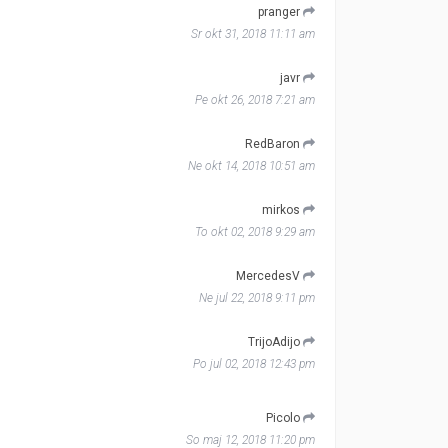
pranger
Sr okt 31, 2018 11:11 am
javr
Pe okt 26, 2018 7:21 am
RedBaron
Ne okt 14, 2018 10:51 am
mirkos
To okt 02, 2018 9:29 am
MercedesV
Ne jul 22, 2018 9:11 pm
TrijoAdijo
Po jul 02, 2018 12:43 pm
Picolo
So maj 12, 2018 11:20 pm