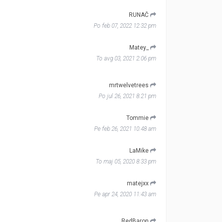
RUNAČ
Po feb 07, 2022 12:32 pm
Matey_
To avg 03, 2021 2:06 pm
mrtwelvetrees
Po jul 26, 2021 8:21 pm
Tommie
Pe feb 26, 2021 10:48 am
LaMike
To maj 05, 2020 8:33 pm
matejxx
Pe apr 24, 2020 11:43 am
RedBaron