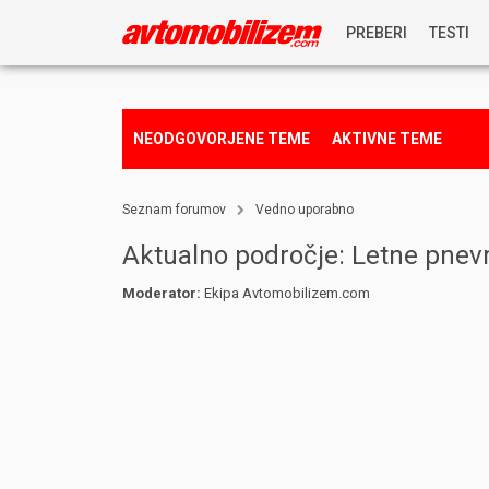
PREBERI
TESTI
NOVICE
NEODGOVORJENE TEME
AKTIVNE TEME
REPORTAŽE
Seznam forumov
Vedno uporabno
PREDSTAVITVE
Aktualno področje: Letne pnev
Moderator:
Ekipa Avtomobilizem.com
NAGRADNA IGRA