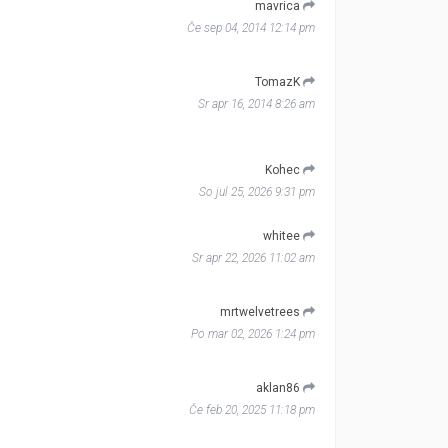
mavrica
Če sep 04, 2014 12:14 pm
TomazK
Sr apr 16, 2014 8:26 am
Kohec
So jul 25, 2026 9:31 pm
whitee
Sr apr 22, 2026 11:02 am
mrtwelvetrees
Po mar 02, 2026 1:24 pm
aklan86
Če feb 20, 2025 11:18 pm