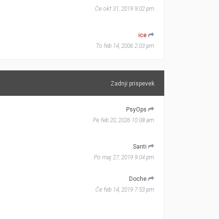
Če okt 31, 2019 9:02 pm
ice
To feb 14, 2006 2:03 pm
Zadnji prispevek
PsyOps
Pe feb 20, 2026 10:08 am
Santi
Po maj 27, 2019 9:04 pm
Doche
Če feb 14, 2019 7:53 pm