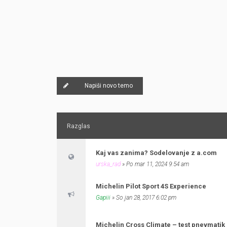
Napiši novo temo
Razglas
Kaj vas zanima? Sodelovanje z a.com
urska_rad
» Po mar 11, 2024 9:54 am
Michelin Pilot Sport 4S Experience
Gapiii
» So jan 28, 2017 6:02 pm
Michelin Cross Climate – test pnevmatik