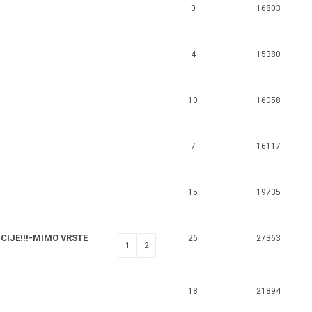
0
16803
4
15380
10
16058
7
16117
15
19735
IJE!!!-MIMO VRSTE
26
27363
1
2
18
21894