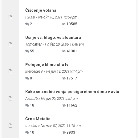
Čiščenje volana
P2008
» Ne okt 10, 2021 12:59 pm
2
10585
Usnje vs. blago. vs alcantara
Tomcatter
» Po feb 20, 2006 11:48 am
55
41301
Polnjenje klime clio Iv
MercedesV
» Pe jun 18, 2021 9:14 pm
0
17517
Kako se znebiti vonja po cigaretnem dimu v avtu
Alexx75
» Ne jun 06, 2021 5:57 pm
18
11662
Črna Metalic
francko
» Ne mar 07, 2021 11:15 am
10
9933