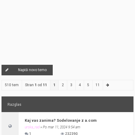
Napiši novo temo
510 tem
Stran
1
od
11
1
2
3
4
5
11
Razglas
Kaj vas zanima? Sodelovanje z a.com
urska_rad
» Po mar 11, 2024 9:54 am
1
232390