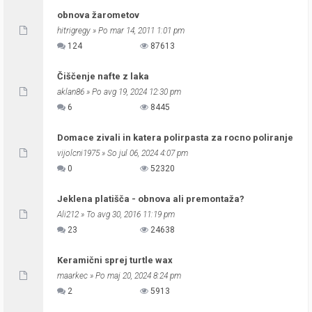
obnova žarometov
hitrigregy
» Po mar 14, 2011 1:01 pm
124
87613
Čiščenje nafte z laka
aklan86
» Po avg 19, 2024 12:30 pm
6
8445
Domace zivali in katera polirpasta za rocno poliranje
vijolcni1975
» So jul 06, 2024 4:07 pm
0
52320
Jeklena platišča - obnova ali premontaža?
Ali212
» To avg 30, 2016 11:19 pm
23
24638
Keramični sprej turtle wax
maarkec
» Po maj 20, 2024 8:24 pm
2
5913