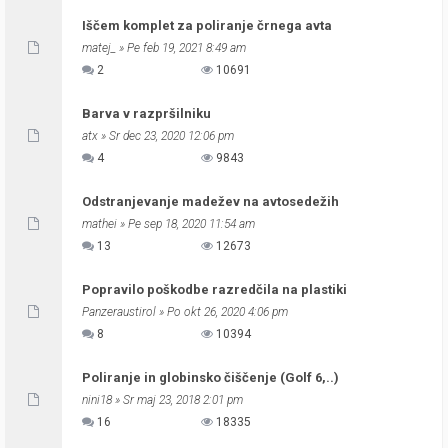
Iščem komplet za poliranje črnega avta
matej_
» Pe feb 19, 2021 8:49 am
2
10691
Barva v razpršilniku
atx
» Sr dec 23, 2020 12:06 pm
4
9843
Odstranjevanje madežev na avtosedežih
mathei
» Pe sep 18, 2020 11:54 am
13
12673
Popravilo poškodbe razredčila na plastiki
Panzeraustirol
» Po okt 26, 2020 4:06 pm
8
10394
Poliranje in globinsko čiščenje (Golf 6,..)
nini18
» Sr maj 23, 2018 2:01 pm
16
18335