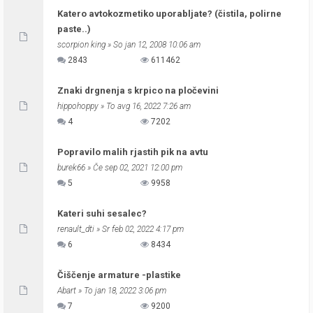
Katero avtokozmetiko uporabljate? (čistila, polirne
paste..)
scorpion king
» So jan 12, 2008 10:06 am
2843
611462
Znaki drgnenja s krpico na pločevini
hippohoppy
» To avg 16, 2022 7:26 am
4
7202
Popravilo malih rjastih pik na avtu
burek66
» Če sep 02, 2021 12:00 pm
5
9958
Kateri suhi sesalec?
renault_dti
» Sr feb 02, 2022 4:17 pm
6
8434
Čiščenje armature -plastike
Abart
» To jan 18, 2022 3:06 pm
7
9200