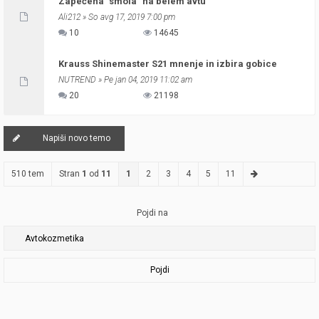
Zapečena "smola" na belem avtu
Ali212
» So avg 17, 2019 7:00 pm
10
14645
Krauss Shinemaster S21 mnenje in izbira gobice
NUTREND
» Pe jan 04, 2019 11:02 am
20
21198
Napiši novo temo
510 tem
Stran
1
od
11
1
2
3
4
5
11
Pojdi na
Pojdi