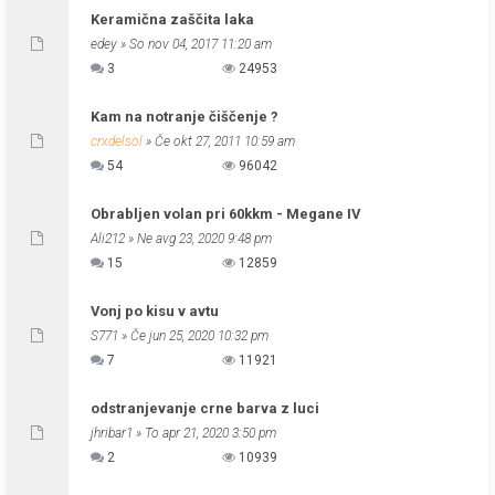
Keramična zaščita laka
edey
» So nov 04, 2017 11:20 am
3
24953
Kam na notranje čiščenje ?
crxdelsol
» Če okt 27, 2011 10:59 am
54
96042
Obrabljen volan pri 60kkm - Megane IV
Ali212
» Ne avg 23, 2020 9:48 pm
15
12859
Vonj po kisu v avtu
S771
» Če jun 25, 2020 10:32 pm
7
11921
odstranjevanje crne barva z luci
jhribar1
» To apr 21, 2020 3:50 pm
2
10939