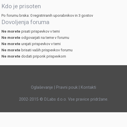
Kdo je prisoten
Po forumu brska: 0 registriranih uporabnikov in 3 gostov
Dovoljenja foruma
Ne morete
pisati prispevkov v temi
Ne morete
odgovarjati na teme v forumu
Ne morete
urejati prispevkov v temi
Ne morete
brisati vaših prispevkov forumu
Ne morete
dodati priponk prispevkom
Oglaševanje
|
Pravni pouk
|
Kontakti
2002-2015 ©
D.Labs d.o.o.
Vse pravice pridržane.