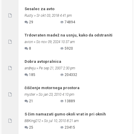
Sesalec za avto
Rusty
» Sr okt 03, 2018 4:41 pm
29
74894
Trdovraten madež na usnju, kako da odstraniti
avion
» So nov 09, 2024 10:37 am
8
5920
Dobra avtopralnica
andreju
» Pe sep 21, 2007 2:30 pm
185
204332
čiščenje motornega prostora
myster
» So jan 23, 2010 4:10 pm
21
13889
S čim namazati gumo okoli vrat in pri oknih
BBKing212
» So jul 10, 2010 8:21 am
25
23415