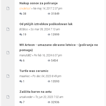
Nakup osnov za poliranje
crxdelsol
» Ne maj 14, 2017 2:37 pm
38
31849
Od ptičjih iztrebkov poškodovan lak
BOBoo
» So mar 09, 2024 7:13 am
19
13999
WV Arteon - umazane okrasne letvice - (poliranje ne
pomaga)
manutd82
» Pe feb 16, 2024 6:07 pm
6
5454
Turtle wax ceramic
maarkec
» Po dec 04, 2023 8:49 pm
1
13593
Zaščita barve na avtu
ursakveder
» To jun 20, 2023 7:02 am
7
32936