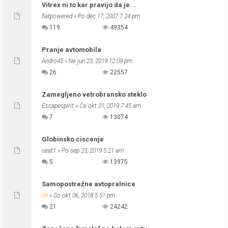
Vitrex ni to kar pravijo da je...
fiatpowered
» Po dec 17, 2007 7:24 pm
119
49354
Pranje avtomobila
Andro45
» Ne jun 23, 2019 12:09 pm
26
22557
Zamegljeno vetrobransko steklo
Escapespirit
» Če okt 31, 2019 7:45 am
7
13074
Globinsko ciscenje
seat1
» Po sep 23, 2019 5:21 am
5
13975
Samopostrežne avtopralnice
lin
» So okt 06, 2018 5:51 pm
21
24242