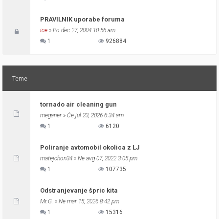
PRAVILNIK uporabe foruma
ice
» Po dec 27, 2004 10:56 am
1
926884
Teme
tornado air cleaning gun
meganer
» Če jul 23, 2026 6:34 am
1
6120
Poliranje avtomobil okolica z LJ
matejchon34
» Ne avg 07, 2022 3:05 pm
1
107735
Odstranjevanje špric kita
Mr.G.
» Ne mar 15, 2026 8:42 pm
1
15316