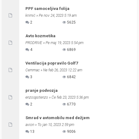
PPF samoceljiva folija
krimič
» Pe nov 24, 2023 5:19 am
2
5625
Avto kozmetika
PRODRIVE
» Pe maj 19, 2023 5:54 pm
4
6869
Ventilacija popravilo Golf7
Cemmac
» Ne feb 26, 2023 12:22 am
3
6842
pranje podvozja
enzospotenzo
» Če feb 23, 2023 5:36 pm
2
6770
Smrad v avtomobilu med dežjem
avion
» To jan 10, 2023 2:59 pm
13
9006