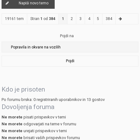
Napiši novo temo
19161 tem
Stran
1
od
384
1
2
3
4
5
384
Pojdi na
Pojdi
Kdo je prisoten
Po forumu brska: 0 registriranih uporabnikov in 13 gostov
Dovoljenja foruma
Ne morete
pisati prispevkov v temi
Ne morete
odgovarjati na teme v forumu
Ne morete
urejati prispevkov v temi
Ne morete
brisati vaših prispevkov forumu