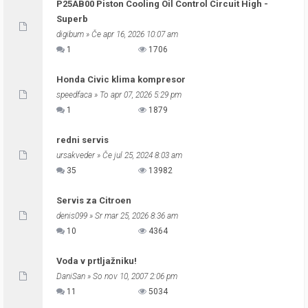
P25AB00 Piston Cooling Oil Control Circuit High -
Superb
digibum
» Če apr 16, 2026 10:07 am
1
1706
Honda Civic klima kompresor
speedfaca
» To apr 07, 2026 5:29 pm
1
1879
redni servis
ursakveder
» Če jul 25, 2024 8:03 am
35
13982
Servis za Citroen
denis099
» Sr mar 25, 2026 8:36 am
10
4364
Voda v prtljažniku!
DaniSan
» So nov 10, 2007 2:06 pm
11
5034