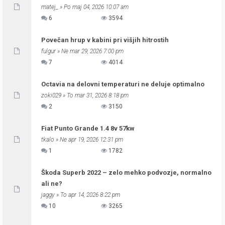
matej_
» Po maj 04, 2026 10:07 am
6
3594
Povečan hrup v kabini pri višjih hitrostih
fulgur
» Ne mar 29, 2026 7:00 pm
7
4014
Octavia na delovni temperaturi ne deluje optimalno
zoki029
» To mar 31, 2026 8:18 pm
2
3150
Fiat Punto Grande 1.4 8v 57kw
tkalo
» Ne apr 19, 2026 12:31 pm
1
1782
Škoda Superb 2022 – zelo mehko podvozje, normalno
ali ne?
jaggy
» To apr 14, 2026 8:22 pm
10
3265