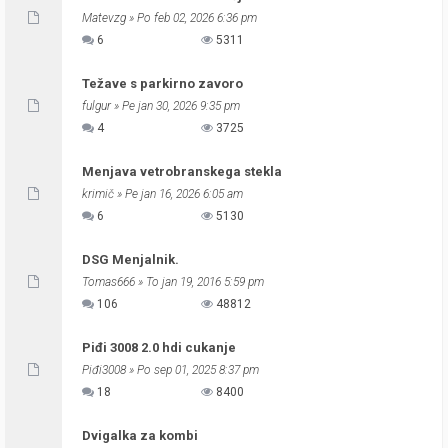
Matevzg
» Po feb 02, 2026 6:36 pm
6
5311
Težave s parkirno zavoro
fulgur
» Pe jan 30, 2026 9:35 pm
4
3725
Menjava vetrobranskega stekla
krimič
» Pe jan 16, 2026 6:05 am
6
5130
DSG Menjalnik.
Tomas666
» To jan 19, 2016 5:59 pm
106
48812
Piđi 3008 2.0 hdi cukanje
Piđi3008
» Po sep 01, 2025 8:37 pm
18
8400
Dvigalka za kombi