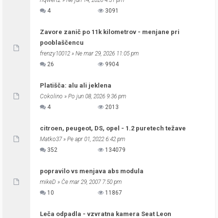
riqwertz
» Ne jun 14, 2026 4:31 pm
4
3091
Zavore zanič po 11k kilometrov - menjane pri
pooblaščencu
frenzy10012
» Ne mar 29, 2026 11:05 pm
26
9904
Platišča: alu ali jeklena
Cokolino
» Po jun 08, 2026 9:36 pm
4
2013
citroen, peugeot, DS, opel - 1.2 puretech težave
Matko37
» Pe apr 01, 2022 6:42 pm
352
134079
popravilo vs menjava abs modula
mikeD
» Če mar 29, 2007 7:50 pm
10
11867
Leča odpadla - vzvratna kamera Seat Leon