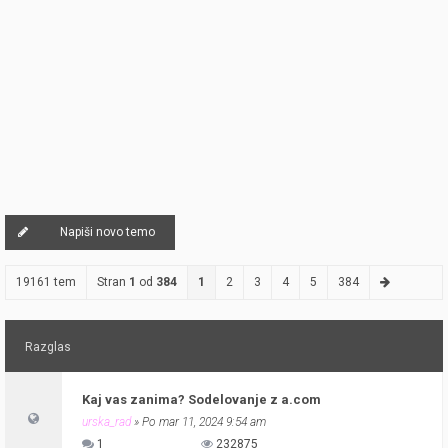
Napiši novo temo
19161 tem
Stran
1
od
384
1
2
3
4
5
384
Razglas
Kaj vas zanima? Sodelovanje z a.com
urska_rad
» Po mar 11, 2024 9:54 am
1
232875