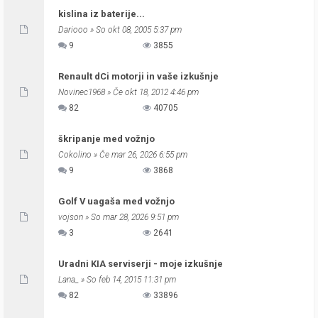
kislina iz baterije...
Dariooo
» So okt 08, 2005 5:37 pm
9
3855
Renault dCi motorji in vaše izkušnje
Novinec1968
» Če okt 18, 2012 4:46 pm
82
40705
škripanje med vožnjo
Cokolino
» Če mar 26, 2026 6:55 pm
9
3868
Golf V uagaša med vožnjo
vojson
» So mar 28, 2026 9:51 pm
3
2641
Uradni KIA serviserji - moje izkušnje
Lana_
» So feb 14, 2015 11:31 pm
82
33896