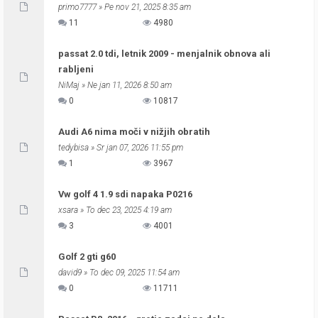
primo7777
» Pe nov 21, 2025 8:35 am
11
4980
passat 2.0 tdi, letnik 2009 - menjalnik obnova ali
rabljeni
NiMaj
» Ne jan 11, 2026 8:50 am
0
10817
Audi A6 nima moči v nižjih obratih
tedybisa
» Sr jan 07, 2026 11:55 pm
1
3967
Vw golf 4 1.9 sdi napaka P0216
xsara
» To dec 23, 2025 4:19 am
3
4001
Golf 2 gti g60
david9
» To dec 09, 2025 11:54 am
0
11711