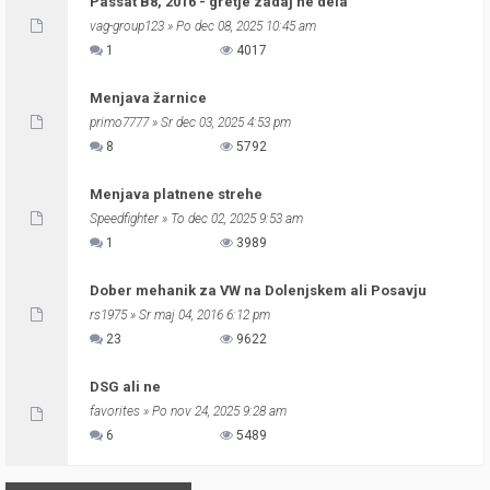
Passat B8, 2016 - gretje zadaj ne dela
vag-group123
» Po dec 08, 2025 10:45 am
1
4017
Menjava žarnice
primo7777
» Sr dec 03, 2025 4:53 pm
8
5792
Menjava platnene strehe
Speedfighter
» To dec 02, 2025 9:53 am
1
3989
Dober mehanik za VW na Dolenjskem ali Posavju
rs1975
» Sr maj 04, 2016 6:12 pm
23
9622
DSG ali ne
favorites
» Po nov 24, 2025 9:28 am
6
5489