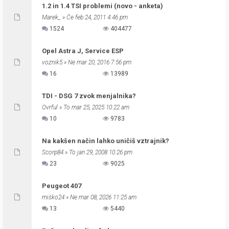
1.2 in 1.4 TSI problemi (novo - anketa)
Marek_
» Če feb 24, 2011 4:46 pm
1524
404477
Opel Astra J, Service ESP
voznik5
» Ne mar 20, 2016 7:56 pm
16
13989
TDI - DSG 7 zvok menjalnika?
Ovrful
» To mar 25, 2025 10:22 am
10
9783
Na kakšen način lahko uničiš vztrajnik?
Scorp84
» To jan 29, 2008 10:26 pm
23
9025
Peugeot 407
miško24
» Ne mar 08, 2026 11:25 am
13
5440