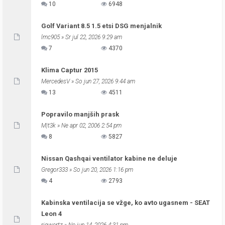
10
6948
Golf Variant 8.5 1.5 etsi DSG menjalnik
lmc905
» Sr jul 22, 2026 9:29 am
7
4370
Klima Captur 2015
MercedesV
» So jun 27, 2026 9:44 am
13
4511
Popravilo manjših prask
M|t3k
» Ne apr 02, 2006 2:54 pm
8
5827
Nissan Qashqai ventilator kabine ne deluje
Gregor333
» So jun 20, 2026 1:16 pm
4
2793
Kabinska ventilacija se vžge, ko avto ugasnem - SEAT
Leon 4