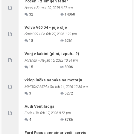
Počen - zlomljen feder
Hanzi
» Sr mar 20, 2019 6:27 am
32
14060
Volvo V60 D4 - pije olje
denis099
» Pe feb 27, 2026 1:22 pm
18
6261
Vonj v kabini (plini, izpuh...?)
Mirando
» Ne jan 16, 2022 10:34 pm
15
8906
vklop lučke napaka na motorju
MMGOKA6574
» So feb 14, 2026 12:35 pm
3
5272
Audi Ventilacija
Fsdx
» To feb 17, 2026 8:56 pm
4
3786
Ford Focus bencinar večji servis