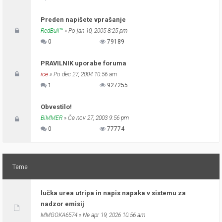
Preden napišete vprašanje
RedBull™
» Po jan 10, 2005 8:25 pm
0
79189
PRAVILNIK uporabe foruma
ice
» Po dec 27, 2004 10:56 am
1
927255
Obvestilo!
BiMMER
» Če nov 27, 2003 9:56 pm
0
77774
Teme
lučka urea utripa in napis napaka v sistemu za
nadzor emisij
MMGOKA6574
» Ne apr 19, 2026 10:56 am