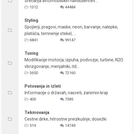
Srečanja avtomobilskih navdušencev...
1312
44484
Styling
Spojlerji, pragovi, maske, neon, barvanje, nalepke,
platišča, temnenje stekel, ...
6841
99147
Tuning
Modifikacije motorja, izpuha, podvozje, turbine, N2O
vbrizgovanje, menjalniki, itd...
3650
72160
Potovanja in izleti
Informacije o državah, nasveti, zanimivi kraji
400
7385
Tekmovanja
Cestne dirke, hitrostne preizkušnje, dosežki
519
14749