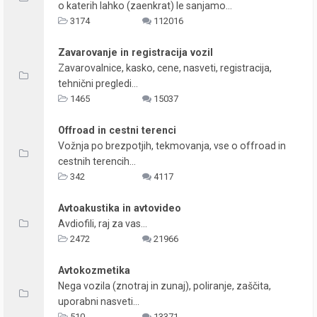
o katerih lahko (zaenkrat) le sanjamo...
3174
112016
Zavarovanje in registracija vozil
Zavarovalnice, kasko, cene, nasveti, registracija,
tehnični pregledi...
1465
15037
Offroad in cestni terenci
Vožnja po brezpotjih, tekmovanja, vse o offroad in
cestnih terencih...
342
4117
Avtoakustika in avtovideo
Avdiofili, raj za vas...
2472
21966
Avtokozmetika
Nega vozila (znotraj in zunaj), poliranje, zaščita,
uporabni nasveti...
510
13371