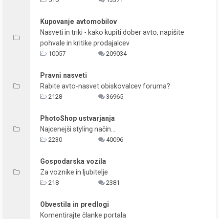
Kupovanje avtomobilov
Nasveti in triki - kako kupiti dober avto, napišite
pohvale in kritike prodajalcev
10057
209034
Pravni nasveti
Rabite avto-nasvet obiskovalcev foruma?
2128
36965
PhotoShop ustvarjanja
Najcenejši styling način...
2230
40096
Gospodarska vozila
Za voznike in ljubitelje
218
2381
Obvestila in predlogi
Komentirajte članke portala