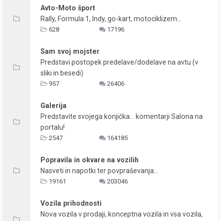
Avto-Moto šport
Rally, Formula 1, Indy, go-kart, motociklizem...
628
17196
Sam svoj mojster
Predstavi postopek predelave/dodelave na avtu (v
sliki in besedi)
957
26406
Galerija
Predstavite svojega konjička... komentarji Salona na
portalu!
2547
164185
Popravila in okvare na vozilih
Nasveti in napotki ter povpraševanja...
19161
203046
Vozila prihodnosti
Nova vozila v prodaji, konceptna vozila in vsa vozila,