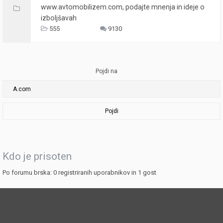
www.avtomobilizem.com, podajte mnenja in ideje o
izboljšavah
555
9130
Pojdi na
Pojdi
Kdo je prisoten
Po forumu brska: 0 registriranih uporabnikov in 1 gost