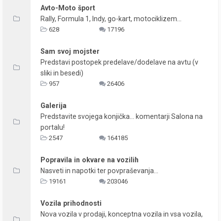
Avto-Moto šport
Rally, Formula 1, Indy, go-kart, motociklizem...
628
17196
Sam svoj mojster
Predstavi postopek predelave/dodelave na avtu (v
sliki in besedi)
957
26406
Galerija
Predstavite svojega konjička... komentarji Salona na
portalu!
2547
164185
Popravila in okvare na vozilih
Nasveti in napotki ter povpraševanja...
19161
203046
Vozila prihodnosti
Nova vozila v prodaji, konceptna vozila in vsa vozila,