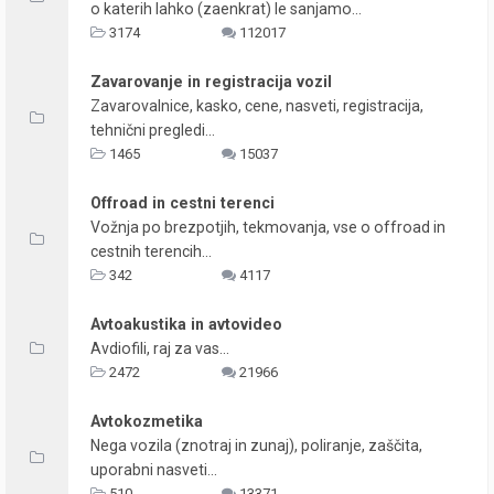
o katerih lahko (zaenkrat) le sanjamo...
3174
112017
Zavarovanje in registracija vozil
Zavarovalnice, kasko, cene, nasveti, registracija,
tehnični pregledi...
1465
15037
Offroad in cestni terenci
Vožnja po brezpotjih, tekmovanja, vse o offroad in
cestnih terencih...
342
4117
Avtoakustika in avtovideo
Avdiofili, raj za vas...
2472
21966
Avtokozmetika
Nega vozila (znotraj in zunaj), poliranje, zaščita,
uporabni nasveti...
510
13371