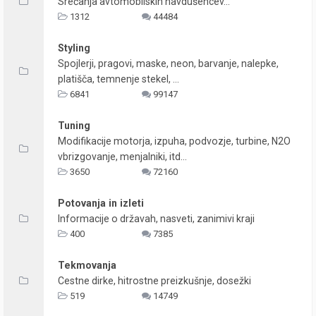
Srečanja avtomobilskih navdušencev...
1312
44484
Styling
Spojlerji, pragovi, maske, neon, barvanje, nalepke,
platišča, temnenje stekel, ...
6841
99147
Tuning
Modifikacije motorja, izpuha, podvozje, turbine, N2O
vbrizgovanje, menjalniki, itd...
3650
72160
Potovanja in izleti
Informacije o državah, nasveti, zanimivi kraji
400
7385
Tekmovanja
Cestne dirke, hitrostne preizkušnje, dosežki
519
14749