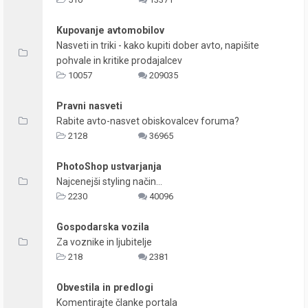
Kupovanje avtomobilov
Nasveti in triki - kako kupiti dober avto, napišite
pohvale in kritike prodajalcev
10057
209035
Pravni nasveti
Rabite avto-nasvet obiskovalcev foruma?
2128
36965
PhotoShop ustvarjanja
Najcenejši styling način...
2230
40096
Gospodarska vozila
Za voznike in ljubitelje
218
2381
Obvestila in predlogi
Komentirajte članke portala