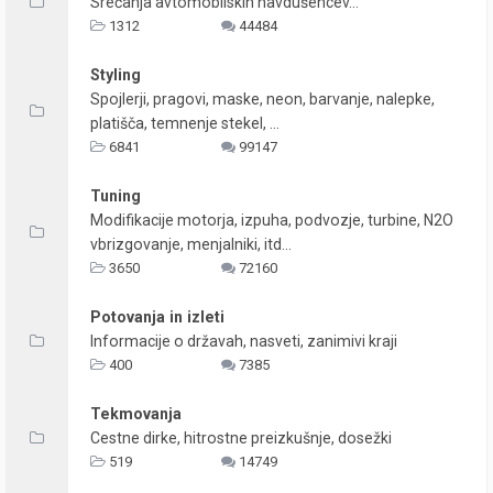
Srečanja avtomobilskih navdušencev...
1312
44484
Styling
Spojlerji, pragovi, maske, neon, barvanje, nalepke,
platišča, temnenje stekel, ...
6841
99147
Tuning
Modifikacije motorja, izpuha, podvozje, turbine, N2O
vbrizgovanje, menjalniki, itd...
3650
72160
Potovanja in izleti
Informacije o državah, nasveti, zanimivi kraji
400
7385
Tekmovanja
Cestne dirke, hitrostne preizkušnje, dosežki
519
14749