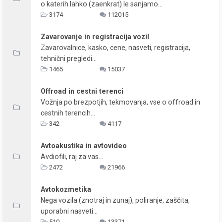
o katerih lahko (zaenkrat) le sanjamo...
3174
112015
Zavarovanje in registracija vozil
Zavarovalnice, kasko, cene, nasveti, registracija,
tehnični pregledi...
1465
15037
Offroad in cestni terenci
Vožnja po brezpotjih, tekmovanja, vse o offroad in
cestnih terencih...
342
4117
Avtoakustika in avtovideo
Avdiofili, raj za vas...
2472
21966
Avtokozmetika
Nega vozila (znotraj in zunaj), poliranje, zaščita,
uporabni nasveti...
510
13371