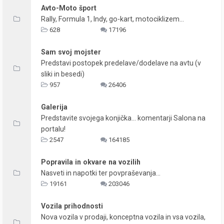
Avto-Moto šport
Rally, Formula 1, Indy, go-kart, motociklizem...
628
17196
Sam svoj mojster
Predstavi postopek predelave/dodelave na avtu (v
sliki in besedi)
957
26406
Galerija
Predstavite svojega konjička... komentarji Salona na
portalu!
2547
164185
Popravila in okvare na vozilih
Nasveti in napotki ter povpraševanja...
19161
203046
Vozila prihodnosti
Nova vozila v prodaji, konceptna vozila in vsa vozila,