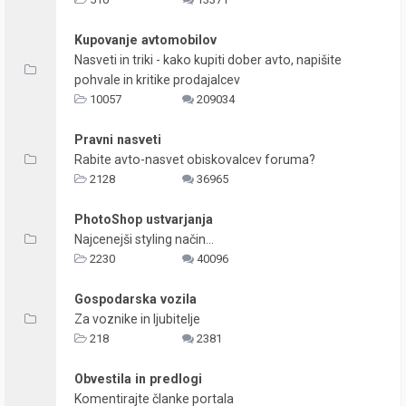
Kupovanje avtomobilov
Nasveti in triki - kako kupiti dober avto, napišite
pohvale in kritike prodajalcev
10057
209034
Pravni nasveti
Rabite avto-nasvet obiskovalcev foruma?
2128
36965
PhotoShop ustvarjanja
Najcenejši styling način...
2230
40096
Gospodarska vozila
Za voznike in ljubitelje
218
2381
Obvestila in predlogi
Komentirajte članke portala