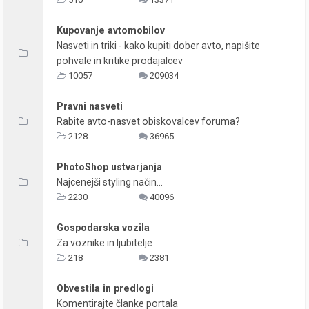
Kupovanje avtomobilov
Nasveti in triki - kako kupiti dober avto, napišite
pohvale in kritike prodajalcev
10057
209034
Pravni nasveti
Rabite avto-nasvet obiskovalcev foruma?
2128
36965
PhotoShop ustvarjanja
Najcenejši styling način...
2230
40096
Gospodarska vozila
Za voznike in ljubitelje
218
2381
Obvestila in predlogi
Komentirajte članke portala