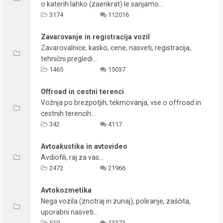
o katerih lahko (zaenkrat) le sanjamo...
3174
112016
Zavarovanje in registracija vozil
Zavarovalnice, kasko, cene, nasveti, registracija,
tehnični pregledi...
1465
15037
Offroad in cestni terenci
Vožnja po brezpotjih, tekmovanja, vse o offroad in
cestnih terencih...
342
4117
Avtoakustika in avtovideo
Avdiofili, raj za vas...
2472
21966
Avtokozmetika
Nega vozila (znotraj in zunaj), poliranje, zaščita,
uporabni nasveti...
510
13371