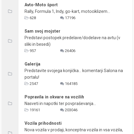
Avto-Moto šport
Rally, Formula 1, Indy, go-kart, motociklizem...
628
17196
Sam svoj mojster
Predstavi postopek predelave/dodelave na avtu (v
sliki in besedi)
957
26406
Galerija
Predstavite svojega konjička... komentarji Salona na
portalu!
2547
164185
Popravila in okvare na vozilih
Nasveti in napotki ter povpraševanja...
19161
203046
Vozila prihodnosti
Nova vozila v prodaji, konceptna vozila in vsa vozila,