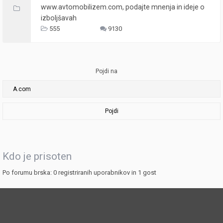
www.avtomobilizem.com, podajte mnenja in ideje o
izboljšavah
555
9130
Pojdi na
Pojdi
Kdo je prisoten
Po forumu brska: 0 registriranih uporabnikov in 1 gost