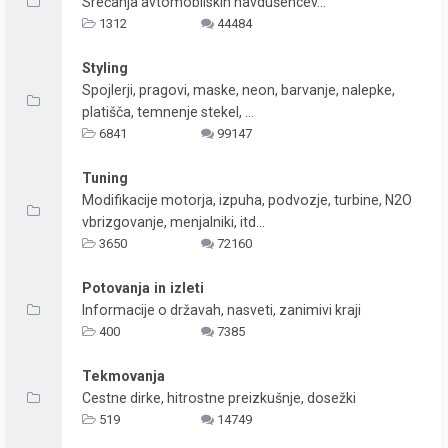
Srečanja avtomobilskih navdušencev...
1312
44484
Styling
Spojlerji, pragovi, maske, neon, barvanje, nalepke,
platišča, temnenje stekel, ...
6841
99147
Tuning
Modifikacije motorja, izpuha, podvozje, turbine, N2O
vbrizgovanje, menjalniki, itd...
3650
72160
Potovanja in izleti
Informacije o državah, nasveti, zanimivi kraji
400
7385
Tekmovanja
Cestne dirke, hitrostne preizkušnje, dosežki
519
14749