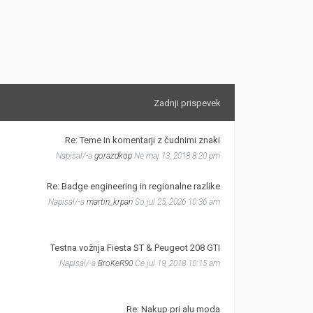
Zadnji prispevek
Re: Teme in komentarji z čudnimi znaki
Napisal/-a
gorazdkop
Ne maj 13, 2018 8:20 pm
Re: Badge engineering in regionalne razlike
Napisal/-a
martin_krpan
So jul 25, 2026 10:36 am
Testna vožnja Fiesta ST & Peugeot 208 GTI
Napisal/-a
BroKeR90
Če jul 19, 2018 10:15 am
Re: Nakup pri alu moda