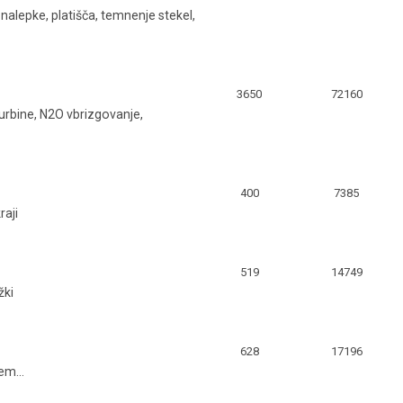
 nalepke, platišča, temnenje stekel,
3650
72160
turbine, N2O vbrizgovanje,
400
7385
raji
519
14749
žki
628
17196
em...