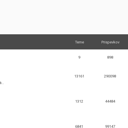
JERNEJ BOLKA
TEHNIČNA VPRAŠANJA
ROK ČERNJAVSKI
AVTOPLIN
ŽIGA HABJAN
Teme
Prispevkov
9
898
13161
290098
...
1312
44484
6841
99147