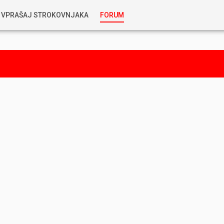
VPRAŠAJ STROKOVNJAKA
FORUM
RABLJENA VOZILA
KOSTJA PRIHODA
GORIVA
SILVAN SIMČIČ
AVTOPLIN
TOMAŽ DEMŠAR
MAZIVA IN OLJA
ALEŠ ARNŠEK
PREDELAVE
ALEKS HUMAR IN FLORJAN RUS
PNEVMATIKE
TIHOMIR KACJAN
HIBRIDNA TEHNIKA