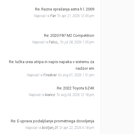
Re: Razna vprašanja astra h l. 2009
Napisal/-a
Fan
To apr 21, 2026 12:45 pm
Re: 2020 F87 M2 Competition
Napisal/-a
Falco_
To jul 28, 2026 1:35 pm
Re: lučka urea utripa in napis napaka v sistemu za
nadzor em
Napisal/-a
Firediver
So avg 01, 2026 1:51 pm
Re: 2022 Toyota bZ4X
Napisal/-a
bianco
To avg 04, 2026 12:18 pm
Re: E-uprava podaljšanje prometnega dovoljenja
Napisal/-a
boštjan_01
Sr apr 22, 2026 6:18 pm