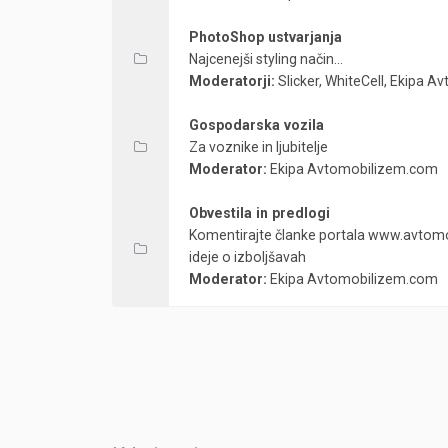
PhotoShop ustvarjanja
Najcenejši styling način...
Moderatorji:
Slicker
,
WhiteCell
,
Ekipa A
Gospodarska vozila
Za voznike in ljubitelje
Moderator:
Ekipa Avtomobilizem.com
Obvestila in predlogi
Komentirajte članke portala www.avtomo
ideje o izboljšavah
Moderator:
Ekipa Avtomobilizem.com