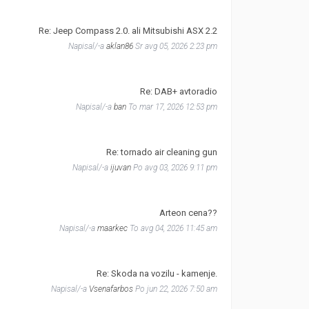
Re: Jeep Compass 2.0. ali Mitsubishi ASX 2.2
Napisal/-a
aklan86
Sr avg 05, 2026 2:23 pm
Re: DAB+ avtoradio
Napisal/-a
ban
To mar 17, 2026 12:53 pm
Re: tornado air cleaning gun
Napisal/-a
ijuvan
Po avg 03, 2026 9:11 pm
Arteon cena??
Napisal/-a
maarkec
To avg 04, 2026 11:45 am
Re: Skoda na vozilu - kamenje.
Napisal/-a
Vsenafarbos
Po jun 22, 2026 7:50 am