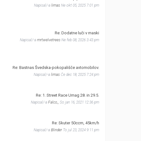
Napisal/-a
limas
Ne okt 05, 2025 7:01 pm
Re: Dodatne luči v maski
Napisal/-a
mrtwelvetrees
Ne feb 08, 2026 3:43 pm
Re: Bastnas Švedska-pokopališče avtomobilov.
Napisal/-a
limas
Če dec 18, 2025 7:24 pm
Re: 1. Street Race Umag 28. in 29.5.
Napisal/-a
Falco_
So jan 16, 2021 12:36 pm
Re: Skuter 50ccm, 45km/h
Napisal/-a
Blinder
To jul 23, 2024 9:11 pm