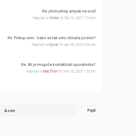
Re: photoshop ampak ne vozil
Napisal/-a
Kohec
Sr feb 24, 2021 1:24 pm
Re: Pickup avto - kako se tak avto obnaša pozimi?
Napisal/-a
mycar
Po apr 06, 2026 9:06 am
Re: Ali je mogoče kontaktirati uporabnika?
Napisal/-a
MacTron
Po mar 10, 2025 1:20 pm
Pojdi