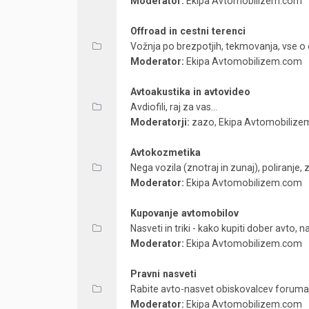
Moderator:
Ekipa Avtomobilizem.com
Offroad in cestni terenci
Vožnja po brezpotjih, tekmovanja, vse o o
Moderator:
Ekipa Avtomobilizem.com
Avtoakustika in avtovideo
Avdiofili, raj za vas...
Moderatorji:
zazo
,
Ekipa Avtomobiliz
Avtokozmetika
Nega vozila (znotraj in zunaj), poliranje, 
Moderator:
Ekipa Avtomobilizem.com
Kupovanje avtomobilov
Nasveti in triki - kako kupiti dober avto, n
Moderator:
Ekipa Avtomobilizem.com
Pravni nasveti
Rabite avto-nasvet obiskovalcev forum
Moderator:
Ekipa Avtomobilizem.com