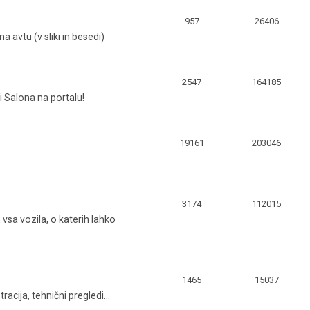
957
26406
avtu (v sliki in besedi)
2547
164185
i Salona na portalu!
19161
203046
3174
112015
 vsa vozila, o katerih lahko
1465
15037
racija, tehnični pregledi...