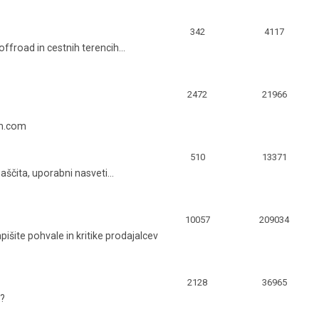
342
4117
ffroad in cestnih terencih...
2472
21966
em.com
510
13371
zaščita, uporabni nasveti...
10057
209034
apišite pohvale in kritike prodajalcev
2128
36965
a?