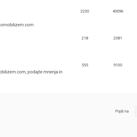
2230
40096
vtomobilizem.com
218
2381
555
9130
bilizem.com, podajte mnenja in
Pojdi na