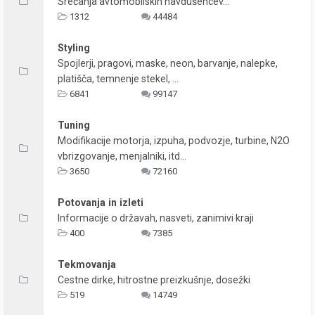
Srečanja avtomobilskih navdušencev...
1312
44484
Styling
Spojlerji, pragovi, maske, neon, barvanje, nalepke,
platišča, temnenje stekel, ...
6841
99147
Tuning
Modifikacije motorja, izpuha, podvozje, turbine, N2O
vbrizgovanje, menjalniki, itd...
3650
72160
Potovanja in izleti
Informacije o državah, nasveti, zanimivi kraji
400
7385
Tekmovanja
Cestne dirke, hitrostne preizkušnje, dosežki
519
14749