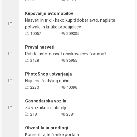
Kupovanje avtomobilov
Nasveti in triki - kako kupiti dober avto, napišite
pohvale in kritike prodajalcev
10057
209035
Pravni nasveti
Rabite avto-nasvet obiskovalcev foruma?
2128
36965
PhotoShop ustvarjanja
Najcenejši styling način...
2230
40096
Gospodarska vozila
Za voznike in ljubitelje
218
2381
Obvestila in predlogi
Komentirajte članke portala