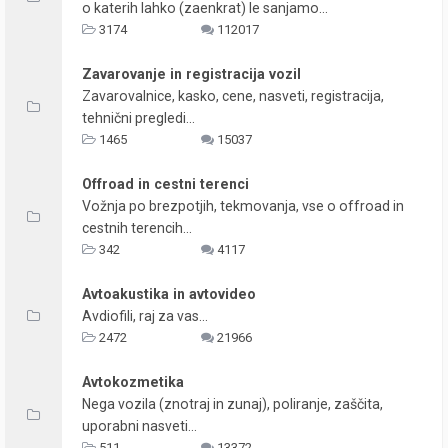
o katerih lahko (zaenkrat) le sanjamo...
3174
112017
Zavarovanje in registracija vozil
Zavarovalnice, kasko, cene, nasveti, registracija,
tehnični pregledi...
1465
15037
Offroad in cestni terenci
Vožnja po brezpotjih, tekmovanja, vse o offroad in
cestnih terencih...
342
4117
Avtoakustika in avtovideo
Avdiofili, raj za vas...
2472
21966
Avtokozmetika
Nega vozila (znotraj in zunaj), poliranje, zaščita,
uporabni nasveti...
511
13372