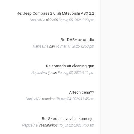
Re: Jeep Compass 2.0. ali Mitsubishi ASX 2.2
Napisal/-a
aklan86
Sr avg 05, 2026 2:23 pm
Re: DAB+ avtoradio
Napisal/-a
ban
To mar 17, 2026 12:53 pm
Re: tornado air cleaning gun
Napisal/-a
ijuvan
Po avg 03, 2026 9:11 pm
Arteon cena??
Napisal/-a
maarkec
To avg 04, 2026 11:45 am
Re: Skoda na vozilu - kamenje.
Napisal/-a
Vsenafarbos
Po jun 22, 2026 7:50 am