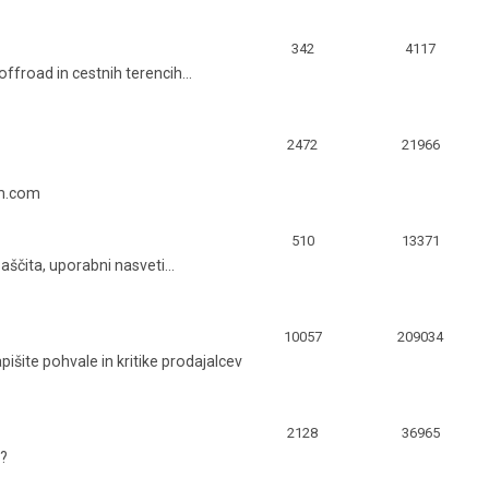
342
4117
ffroad in cestnih terencih...
2472
21966
em.com
510
13371
zaščita, uporabni nasveti...
10057
209034
apišite pohvale in kritike prodajalcev
2128
36965
a?