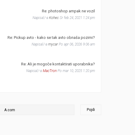
Re: photoshop ampak ne vozil
Napisal/-a
Kohec
Sr feb 24, 2021 1:24 pm
Re: Pickup avto - kako se tak avto obnaša pozimi?
Napisal/-a
mycar
Po apr 06, 2026 9:06 am
Re: Ali je mogoče kontaktirati uporabnika?
Napisal/-a
MacTron
Po mar 10, 2025 1:20 pm
Pojdi