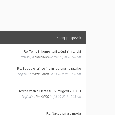
Zadnji prispevek
Re: Teme in komentarji z čudnimi znaki
Napisal/-a
gorazdkop
Ne maj 13, 2018 8:20 pm
Re: Badge engineering in regionalne razlike
Napisal/-a
martin_krpan
So jul 25, 2026 10:36 am
Testna vožnja Fiesta ST & Peugeot 208 GTI
Napisal/-a
BroKeR90
Če jul 19, 2018 10:15 am
Re: Nakup pri alu moda