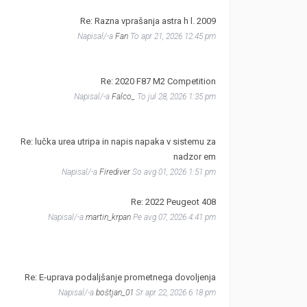
Re: Razna vprašanja astra h l. 2009
Napisal/-a
Fan
To apr 21, 2026 12:45 pm
Re: 2020 F87 M2 Competition
Napisal/-a
Falco_
To jul 28, 2026 1:35 pm
Re: lučka urea utripa in napis napaka v sistemu za
nadzor em
Napisal/-a
Firediver
So avg 01, 2026 1:51 pm
Re: 2022 Peugeot 408
Napisal/-a
martin_krpan
Pe avg 07, 2026 4:41 pm
Re: E-uprava podaljšanje prometnega dovoljenja
Napisal/-a
boštjan_01
Sr apr 22, 2026 6:18 pm