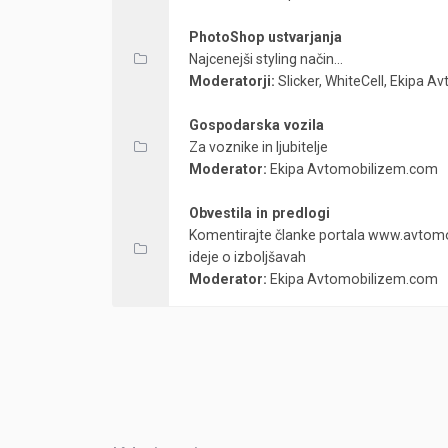
PhotoShop ustvarjanja
Najcenejši styling način...
Moderatorji:
Slicker
,
WhiteCell
,
Ekipa A
Gospodarska vozila
Za voznike in ljubitelje
Moderator:
Ekipa Avtomobilizem.com
Obvestila in predlogi
Komentirajte članke portala www.avtomo
ideje o izboljšavah
Moderator:
Ekipa Avtomobilizem.com