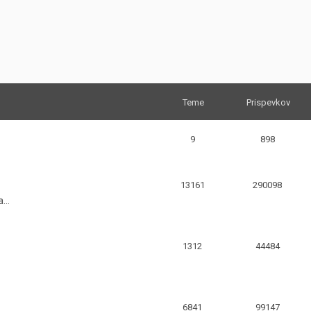
JERNEJ BOLKA
TEHNIČNA VPRAŠANJA
ROK ČERNJAVSKI
AVTOPLIN
ŽIGA HABJAN
Teme
Prispevkov
9
898
13161
290098
...
1312
44484
6841
99147