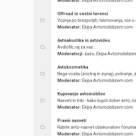
Moderator:
Ekipa Avtomobilizem.com
Offroad in cestni terenci
Vožnja po brezpotjih, tekmovanja, vse o o
Moderator:
Ekipa Avtomobilizem.com
Avtoakustika in avtovideo
Avdiofili, raj za vas...
Moderatorji:
zazo
,
Ekipa Avtomobiliz
Avtokozmetika
Nega vozila (znotraj in zunaj), poliranje, 
Moderator:
Ekipa Avtomobilizem.com
Kupovanje avtomobilov
Nasveti in triki - kako kupiti dober avto, n
Moderator:
Ekipa Avtomobilizem.com
Pravni nasveti
Rabite avto-nasvet obiskovalcev forum
Moderator:
Ekipa Avtomobilizem.com