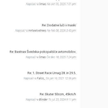
Napisal/-a
limas
Ne okt 05, 2025 7:01 pm
Re: Dodatne luči v maski
Napisal/-a
mrtwelvetrees
Ne feb 08, 2026 3:43 pm
Re: Bastnas Švedska-pokopališče avtomobilov.
Napisal/-a
limas
Če dec 18, 2025 7:24 pm
Re: 1. Street Race Umag 28. in 29.5.
Napisal/-a
Falco_
So jan 16, 2021 12:36 pm
Re: Skuter 50ccm, 45km/h
Napisal/-a
Blinder
To jul 23, 2024 9:11 pm