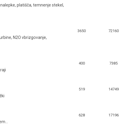
 nalepke, platišča, temnenje stekel,
3650
72160
turbine, N2O vbrizgovanje,
400
7385
raji
519
14749
žki
628
17196
em...