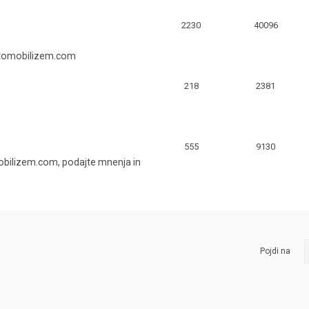
2230
40096
vtomobilizem.com
218
2381
555
9130
bilizem.com, podajte mnenja in
Pojdi na