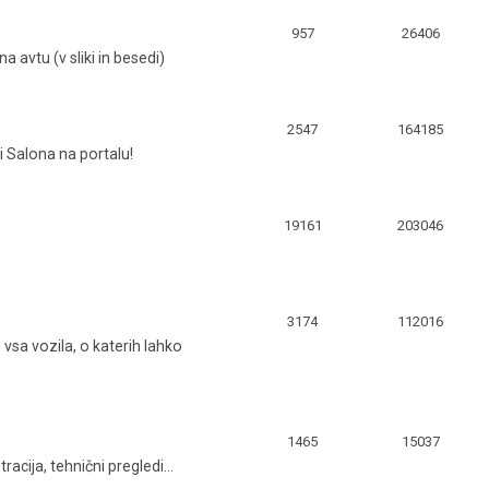
957
26406
avtu (v sliki in besedi)
2547
164185
i Salona na portalu!
19161
203046
3174
112016
 vsa vozila, o katerih lahko
1465
15037
racija, tehnični pregledi...