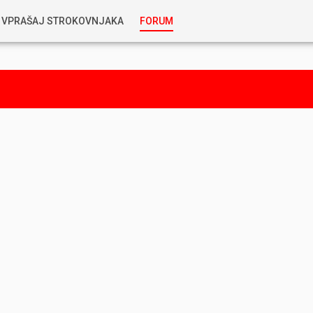
VPRAŠAJ STROKOVNJAKA
FORUM
RABLJENA VOZILA
KOSTJA PRIHODA
GORIVA
SILVAN SIMČIČ
AVTOPLIN
TOMAŽ DEMŠAR
MAZIVA IN OLJA
ALEŠ ARNŠEK
PREDELAVE
ALEKS HUMAR IN FLORJAN RUS
PNEVMATIKE
TIHOMIR KACJAN
HIBRIDNA TEHNIKA