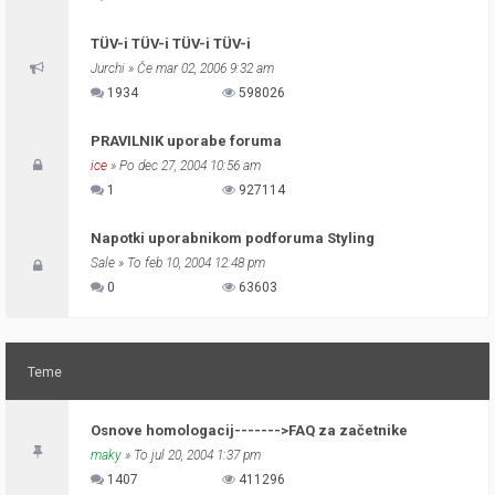
TÜV-i TÜV-i TÜV-i TÜV-i
Jurchi
» Če mar 02, 2006 9:32 am
1934
598026
PRAVILNIK uporabe foruma
ice
» Po dec 27, 2004 10:56 am
1
927114
Napotki uporabnikom podforuma Styling
Sale
» To feb 10, 2004 12:48 pm
0
63603
Teme
Osnove homologacij------->FAQ za začetnike
maky
» To jul 20, 2004 1:37 pm
1407
411296