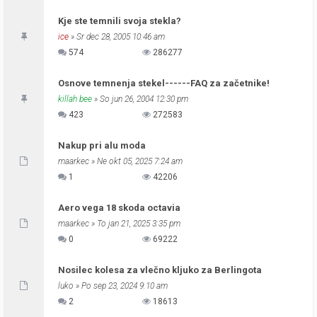
Kje ste temnili svoja stekla?
ice
» Sr dec 28, 2005 10:46 am
574
286277
Osnove temnenja stekel------FAQ za začetnike!
killah bee
» So jun 26, 2004 12:30 pm
423
272583
Nakup pri alu moda
maarkec
» Ne okt 05, 2025 7:24 am
1
42206
Aero vega 18 skoda octavia
maarkec
» To jan 21, 2025 3:35 pm
0
69222
Nosilec kolesa za vlečno kljuko za Berlingota
luko
» Po sep 23, 2024 9:10 am
2
18613