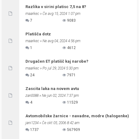
Razlika v sirini platisc 7,5 na 8?
maarkec
» Če avg 15, 2024 1:07 pm
7
9083
Platišča dotz
maarkec
» Ne avg 04, 2024 4:56 pm
1
4612
Drugačen ET platišč kaj narobe?
maarkec
» Po jul 29, 2024 5:30 pm
24
7971
Zascita laka na novem avtu
zan0088
» Ne jun 02, 2024 7:37 pm
4
11529
Avtomobilske žarnice - navadne, modre (halogenke)
jani1234
» Če okt 05, 2006 8:42 am
1737
567909