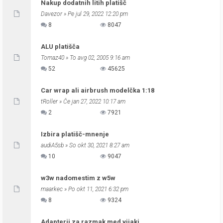
Nakup dodatnih litih platišč
Davezor
» Pe jul 29, 2022 12:20 pm
8
8047
ALU platišča
Tomaz40
» To avg 02, 2005 9:16 am
52
45625
Car wrap ali airbrush modelčka 1:18
tRoller
» Če jan 27, 2022 10:17 am
2
7921
Izbira platišč-mnenje
audiA5sb
» So okt 30, 2021 8:27 am
10
9047
w3w nadomestim z w5w
maarkec
» Po okt 11, 2021 6:32 pm
8
9324
Adapterji za razmak med vijaki