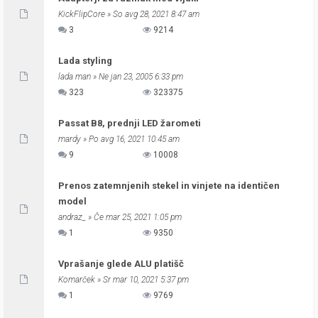
KickFlipCore
» So avg 28, 2021 8:47 am
3
9214
Lada styling
lada man
» Ne jan 23, 2005 6:33 pm
323
323375
Passat B8, prednji LED žarometi
mardy
» Po avg 16, 2021 10:45 am
9
10008
Prenos zatemnjenih stekel in vinjete na identičen
model
andraz_
» Če mar 25, 2021 1:05 pm
1
9350
Vprašanje glede ALU platišč
Komarček
» Sr mar 10, 2021 5:37 pm
1
9769