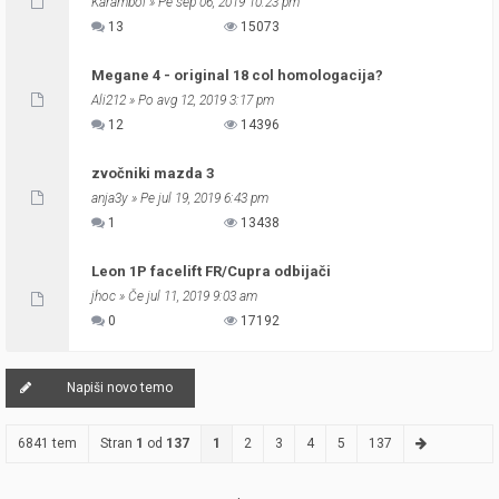
Karambol
» Pe sep 06, 2019 10:23 pm
13
15073
Megane 4 - original 18 col homologacija?
Ali212
» Po avg 12, 2019 3:17 pm
12
14396
zvočniki mazda 3
anja3y
» Pe jul 19, 2019 6:43 pm
1
13438
Leon 1P facelift FR/Cupra odbijači
jhoc
» Če jul 11, 2019 9:03 am
0
17192
Napiši novo temo
6841 tem
Stran
1
od
137
1
2
3
4
5
137