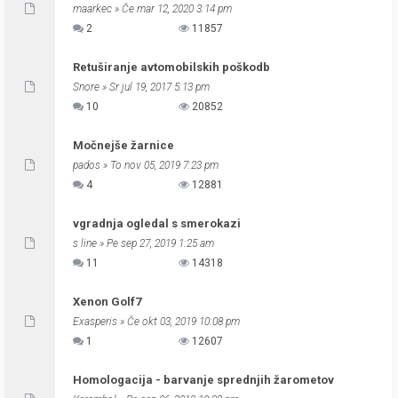
maarkec
» Če mar 12, 2020 3:14 pm
2
11857
Retuširanje avtomobilskih poškodb
Snore
» Sr jul 19, 2017 5:13 pm
10
20852
Močnejše žarnice
pados
» To nov 05, 2019 7:23 pm
4
12881
vgradnja ogledal s smerokazi
s line
» Pe sep 27, 2019 1:25 am
11
14318
Xenon Golf7
Exasperis
» Če okt 03, 2019 10:08 pm
1
12607
Homologacija - barvanje sprednjih žarometov