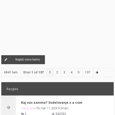
Napiši novo temo
6841 tem
Stran
1
od
137
1
2
3
4
5
137
Razglas
Kaj vas zanima? Sodelovanje z a.com
urska_rad
» Po mar 11, 2024 9:54 am
1
232701