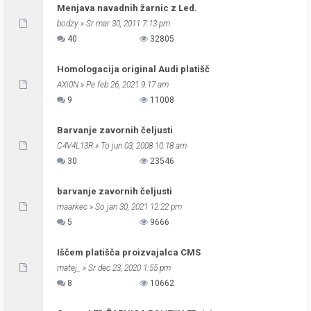
Menjava navadnih žarnic z Led.
bodzy
» Sr mar 30, 2011 7:13 pm
40
32805
Homologacija original Audi platišč
AXi0N
» Pe feb 26, 2021 9:17 am
9
11008
Barvanje zavornih čeljusti
C4V4L13R
» To jun 03, 2008 10:18 am
30
23546
barvanje zavornih čeljusti
maarkec
» So jan 30, 2021 12:22 pm
5
9666
Iščem platišča proizvajalca CMS
matej_
» Sr dec 23, 2020 1:55 pm
8
10662