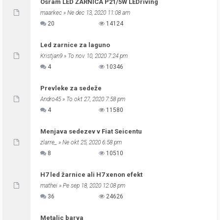
Osram LED ŽARNICA P21/5W LEDriving
maarkec
» Ne dec 13, 2020 11:08 am
20
14124
Led zarnice za laguno
Kristjan9
» To nov 10, 2020 7:24 pm
4
10346
Prevleke za sedeže
Andro45
» To okt 27, 2020 7:58 pm
4
11580
Menjava sedezev v Fiat Seicentu
zlarre_
» Ne okt 25, 2020 6:58 pm
8
10510
H7 led žarnice ali H7 xenon efekt
mathei
» Pe sep 18, 2020 12:08 pm
36
24626
Metalic barva