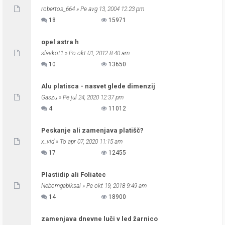
robertos_664
» Pe avg 13, 2004 12:23 pm
18
15971
opel astra h
slavkot1
» Po okt 01, 2012 8:40 am
10
13650
Alu platisca - nasvet glede dimenzij
Gaszu
» Pe jul 24, 2020 12:37 pm
4
11012
Peskanje ali zamenjava platišč?
x_vid
» To apr 07, 2020 11:15 am
17
12455
Plastidip ali Foliatec
Nebomgabiksal
» Pe okt 19, 2018 9:49 am
14
18900
zamenjava dnevne luči v led žarnico