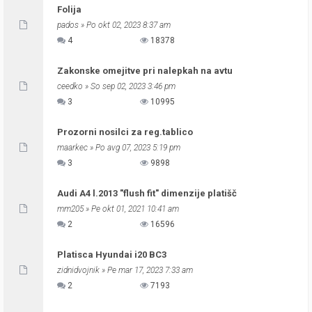
Folija
pados
» Po okt 02, 2023 8:37 am
4
18378
Zakonske omejitve pri nalepkah na avtu
ceedko
» So sep 02, 2023 3:46 pm
3
10995
Prozorni nosilci za reg.tablico
maarkec
» Po avg 07, 2023 5:19 pm
3
9898
Audi A4 l.2013 "flush fit" dimenzije platišč
mm205
» Pe okt 01, 2021 10:41 am
2
16596
Platisca Hyundai i20 BC3
zidnidvojnik
» Pe mar 17, 2023 7:33 am
2
7193