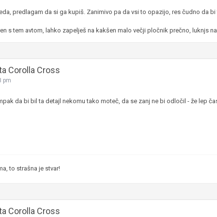
eda, predlagam da si ga kupiš. Zanimivo pa da vsi to opazijo, res čudno da bi 
ren s tem avtom, lahko zapelješ na kakšen malo večji pločnik prečno, luknjs na c
ta Corolla Cross
3 pm
ak da bi bil ta detajl nekomu tako moteč, da se zanj ne bi odločil - že lep čas
, to strašna je stvar!
ta Corolla Cross