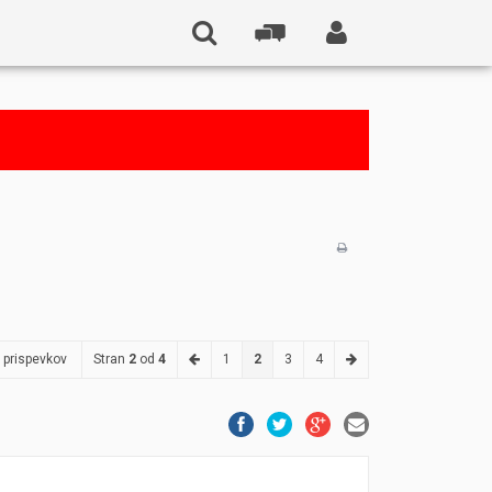
 prispevkov
Stran
2
od
4
1
2
3
4