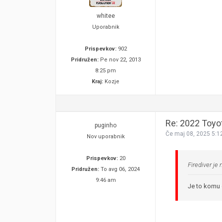
whitee
Uporabnik
Prispevkov:
902
Pridružen:
Pe nov 22, 2013
8:25 pm
Kraj:
Kozje
Re: 2022 Toyo
puginho
Če maj 08, 2025 5:1
Nov uporabnik
Prispevkov:
20
Firediver je 
Pridružen:
To avg 06, 2024
9:46 am
Je to komu 