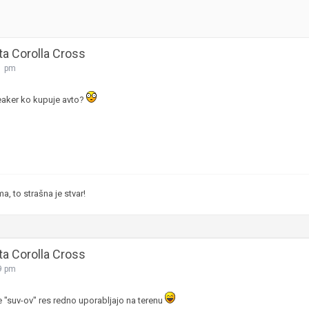
ta Corolla Cross
1 pm
eaker ko kupuje avto?
, to strašna je stvar!
ta Corolla Cross
9 pm
e "suv-ov" res redno uporabljajo na terenu