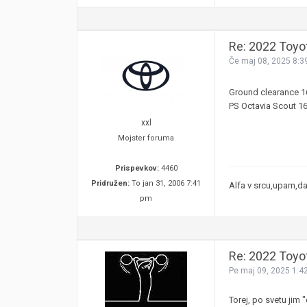
Re: 2022 Toyo
Če maj 08, 2025 8:3
Ground clearance 
PS Octavia Scout 
xxl
Mojster foruma
Prispevkov:
4460
Pridružen:
To jan 31, 2006 7:41
Alfa v srcu,upam,da 
pm
Re: 2022 Toyo
Pe maj 09, 2025 1:4
Torej, po svetu jim "