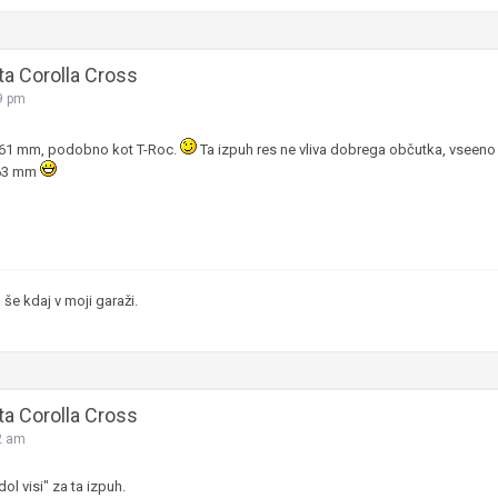
ta Corolla Cross
9 pm
161 mm, podobno kot T-Roc.
Ta izpuh res ne vliva dobrega občutka, vseeno 
163 mm
še kdaj v moji garaži.
ta Corolla Cross
2 am
dol visi" za ta izpuh.