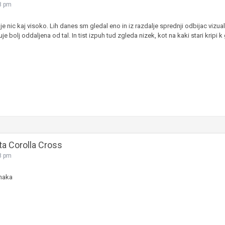
8 pm
je nic kaj visoko. Lih danes sm gledal eno in iz razdalje sprednji odbijac vizu
je bolj oddaljena od tal. In tist izpuh tud zgleda nizek, kot na kaki stari kripi 
ta Corolla Cross
8 pm
enaka