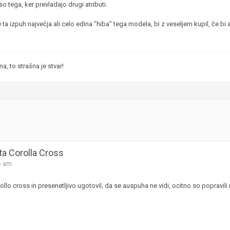
iso tega, ker prevladajo drugi atributi.
je ta izpuh največja ali celo edina "hiba" tega modela, bi z veseljem kupil, če b
, to strašna je stvar!
ta Corolla Cross
6 am
ollo cross in presenetljivo ugotovil, da se auspuha ne vidi, ocitno so popravili n