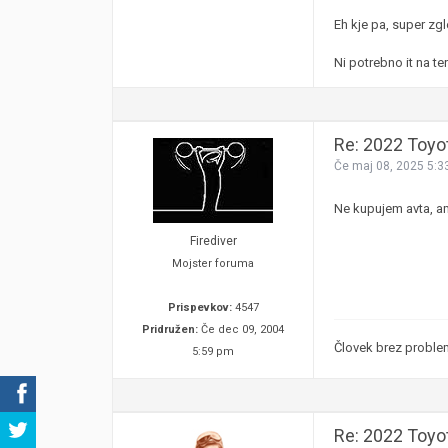
Eh kje pa, super zgl
Ni potrebno it na te
Re: 2022 Toyo
Če maj 08, 2025 5:3
Ne kupujem avta, amp
Firediver
Mojster foruma
Prispevkov:
4547
Pridružen:
Če dec 09, 2004
Človek brez problema
5:59 pm
Re: 2022 Toyo