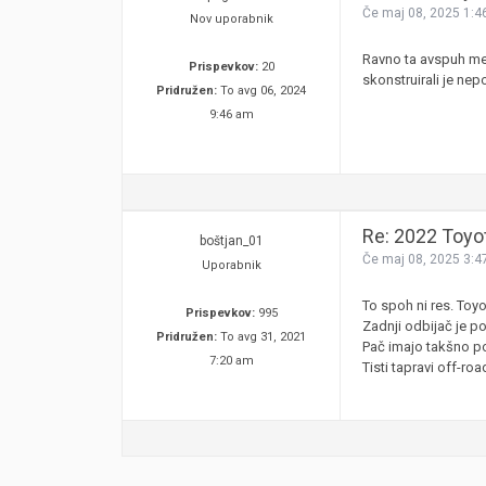
Če maj 08, 2025 1:4
Nov uporabnik
Ravno ta avspuh me 
Prispevkov:
20
skonstruirali je ne
Pridružen:
To avg 06, 2024
9:46 am
Re: 2022 Toyo
boštjan_01
Če maj 08, 2025 3:4
Uporabnik
To spoh ni res. Toyo
Prispevkov:
995
Zadnji odbijač je po
Pridružen:
To avg 31, 2021
Pač imajo takšno pol
7:20 am
Tisti tapravi off-ro