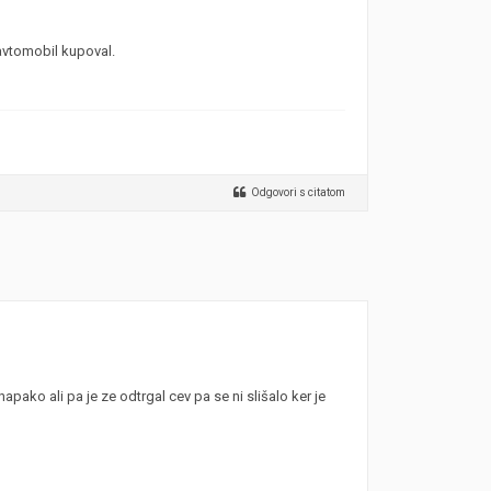
i avtomobil kupoval.
Odgovori s citatom
apako ali pa je ze odtrgal cev pa se ni slišalo ker je