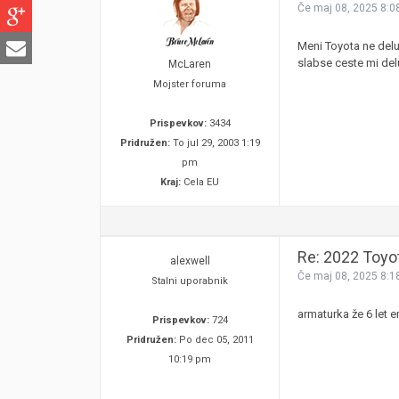
Če maj 08, 2025 8:0
Meni Toyota ne delu
slabse ceste mi delu
McLaren
Mojster foruma
Prispevkov:
3434
Pridružen:
To jul 29, 2003 1:19
pm
Kraj:
Cela EU
Re: 2022 Toyo
alexwell
Če maj 08, 2025 8:1
Stalni uporabnik
armaturka že 6 let 
Prispevkov:
724
Pridružen:
Po dec 05, 2011
10:19 pm