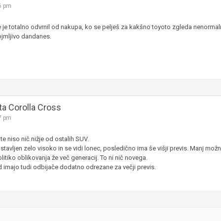
6 pm
JERNEJ BOLKA
je totalno odvrnil od nakupa, ko se pelješ za kakšno toyoto zgleda nenormaln
TEHNIČNA VPRAŠANJA
pojmljivo dandanes.
ROK ČERNJAVSKI
AVTOPLIN
ŽIGA HABJAN
ta Corolla Cross
7 pm
te niso nič nižje od ostalih SUV.
stavljen zelo visoko in se vidi lonec, posledično ima še višji previs. Manj možn
itiko oblikovanja že več generacij. To ni nič novega.
ad imajo tudi odbijače dodatno odrezane za večji previs.