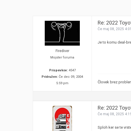
Re: 2022 Toyo
Če maj 08, 2025 4:0
Je to komu deal-br
Firediver
Mojster foruma
Prispevkov:
4547
Pridružen:
Če dec 09, 2004
Človek brez problema
5:59 pm
Re: 2022 Toyo
Če maj 08, 2025 4:1
Sploh ker se te vrst