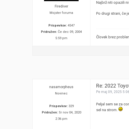
Najbrž niti opazili n
Firediver
Mojster foruma
Po drugi strani, če 
Prispevkov:
4547
Pridružen:
Če dec 09, 2004
Človek brez problema
5:59 pm
Re: 2022 Toyo
nasamorpheus
Pe maj 09, 2025 5:0
Novinec
Peljal sem se za cor
Prispevkov:
329
sel na strom.
Pridružen:
Sr nov 04, 2020
2:36 pm