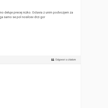
alno deluje precej nizko. Octavia z unim podvozjem za
k ga samo se pol nosilcev drzi gor
Odgovori s citatom