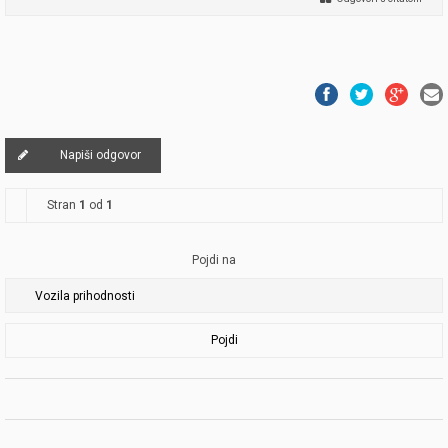
Napiši odgovor
Stran
1
od
1
Pojdi na
Pojdi