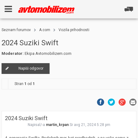
Seznam forumov
A.com
Vozila prihodnosti
2024 Suziki Swift
Moderator:
Ekipa Avtomobilizem.com
Napiši odgovor
Stran
1
od
1
2024 Suziki Swift
Napisal/-a
martin_krpan
Sr avg 21, 2024 5:28 pm
4. generacija Swifta. Podobnih mer, kot predhodnik, a na voljo samo z