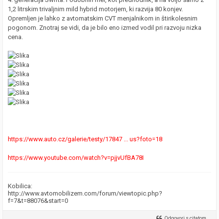
1,2 litrskim trivaljnim mild hybrid motorjem, ki razvija 80 konjev.
Opremljen je lahko z avtomatskim CVT menjalnikom in štirikolesnim
pogonom. Znotraj se vidi, da je bilo eno izmed vodil pri razvoju nizka
cena.
https://www.auto.cz/galerie/testy/17847 ... us?foto=18
https://www.youtube.com/watch?v=pjjvUfBA78I
Kobilica:
http://www.avtomobilizem.com/forum/viewtopic.php?
f=7&t=88076&start=0
Odgovori s citatom