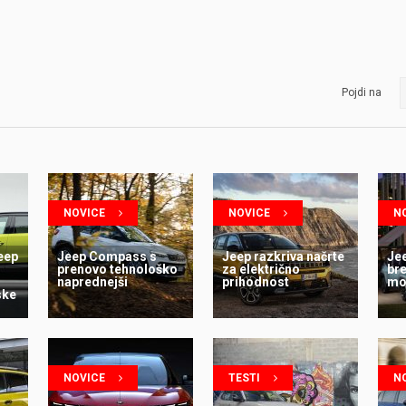
Pojdi na
NOVICE
NOVICE
N
eep
Jeep Compass s
Jeep razkriva načrte
Jee
prenovo tehnološko
za električno
bre
naprednejši
prihodnost
mo
ske
NOVICE
TESTI
N