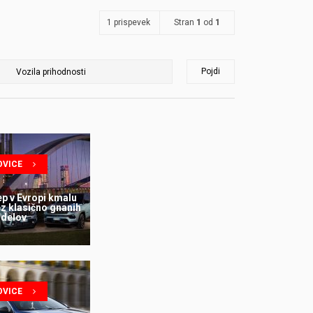
1 prispevek
Stran
1
od
1
Pojdi
OVICE
p v Evropi kmalu
z klasično gnanih
delov
OVICE