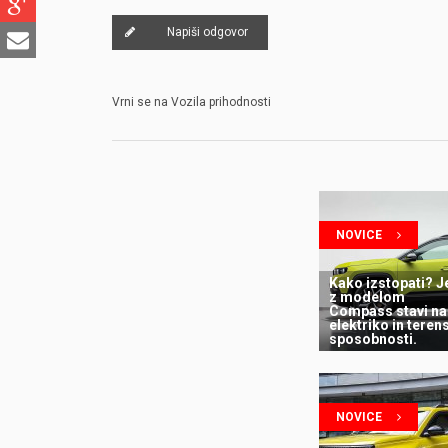
Napiši odgovor
Vrni se na Vozila prihodnosti
NOVICE
Kako izstopati? J
z modelom
Compass stavi na
elektriko in teren
sposobnosti.
NOVICE