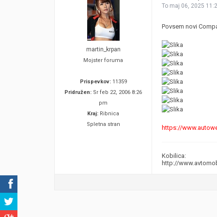
To maj 06, 2025 11:
Povsem novi Compass
martin_krpan
Mojster foruma
Prispevkov:
11359
Pridružen:
Sr feb 22, 2006 8:26
pm
Kraj:
Ribnica
Spletna stran
https://www.autowee
Kobilica:
http://www.avtomo