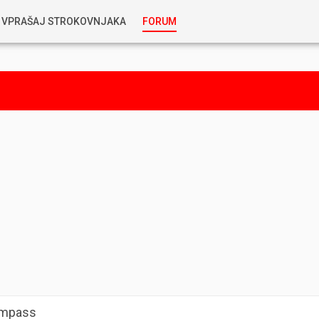
VPRAŠAJ STROKOVNJAKA
FORUM
RABLJENA VOZILA
KOSTJA PRIHODA
GORIVA
SILVAN SIMČIČ
AVTOPLIN
TOMAŽ DEMŠAR
MAZIVA IN OLJA
ALEŠ ARNŠEK
PREDELAVE
ALEKS HUMAR IN FLORJAN RUS
PNEVMATIKE
TIHOMIR KACJAN
ompass
HIBRIDNA TEHNIKA