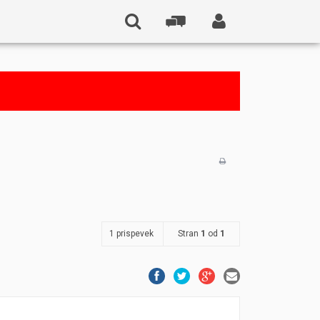
1 prispevek
Stran
1
od
1