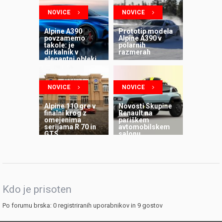
NOVICE
NOVICE
Alpine A390
Prototip modela
povzamemo
Alpine A390 v
takole: je
polarnih
dirkalnik v
razmerah
elegantni obleki
NOVICE
NOVICE
Alpine 110 gre v
Novosti Skupine
finalni krog z
Renault na
omejenima
pariškem
serijama R 70 in
avtomobilskem
GTS
salonu
Kdo je prisoten
Po forumu brska: 0 registriranih uporabnikov in 9 gostov