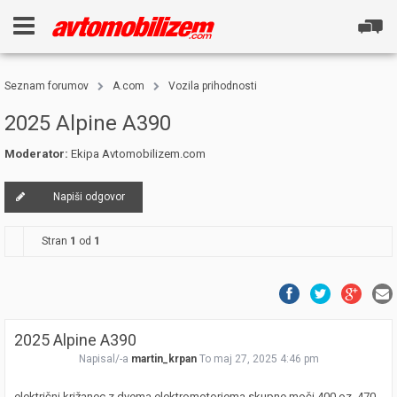
Seznam forumov
A.com
Vozila prihodnosti
2025 Alpine A390
Moderator:
Ekipa Avtomobilizem.com
Napiši odgovor
Stran
1
od
1
2025 Alpine A390
Napisal/-a
martin_krpan
To maj 27, 2025 4:46 pm
električni križanec z dvema elektromotorjema skupne moči 400 oz. 470