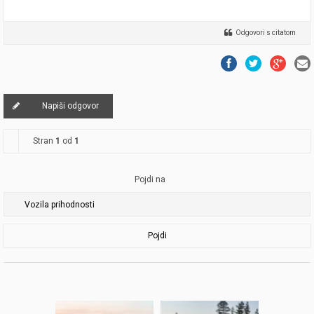
Odgovori s citatom
Napiši odgovor
Stran
1
od
1
Pojdi na
Pojdi