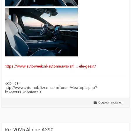
https://www.autoweek.nl/autonieuws/arti ... ele-gezin/
Kobilica:
http://www.avtomobilizem.com/forum/viewtopic.php?
f=7&t=88076&start=0
Odgovori s citatom
Re: 2025 Alpine A390