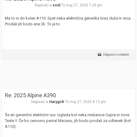
Napisal/-a
void
To maj 27, 2025 7:29 pm
Ma to ni do kolen A110. Spet neka električna generika brez duše in srca.
Prodali jih bodo ene 2k. To je to
Odgovori s citatom
Re: 2025 Alpine A390
Napisal/-a
Harygolt
To maj 27, 2025 8:13 pm
Še en generični električni suv. Izgleda kot neka mešanice Cupre in nove
Tesle Y. Če bo cenovno pariral Macanu, jih bodo prodali za odtenek (kot
A110).