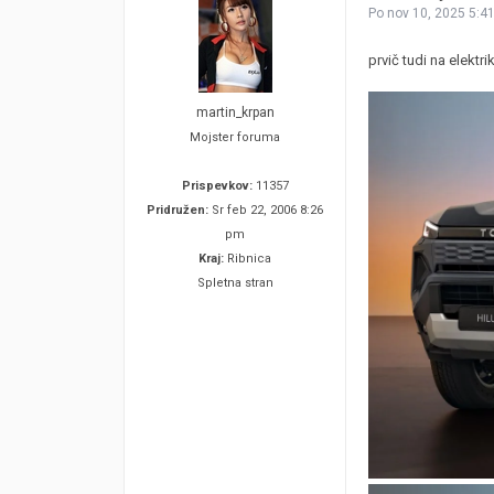
Po nov 10, 2025 5:4
prvič tudi na elekt
martin_krpan
Mojster foruma
Prispevkov:
11357
Pridružen:
Sr feb 22, 2006 8:26
pm
Kraj:
Ribnica
Spletna stran