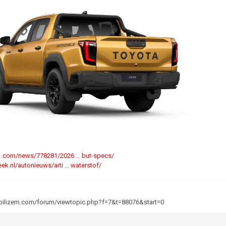
.com/news/778281/2026 ... but-specs/
k.nl/autonieuws/arti ... waterstof/
bilizem.com/forum/viewtopic.php?f=7&t=88076&start=0