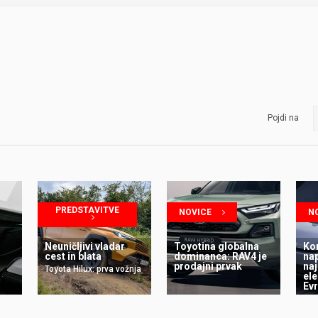
Pojdi na
PREDSTAVITVE
NOVICE
N
Neuničljivi vladar
Toyotina globalna
Kon
cest in blata
dominanca: RAV4 je
na
prodajni prvak
na
Toyota Hilux: prva vožnja
ele
Evr