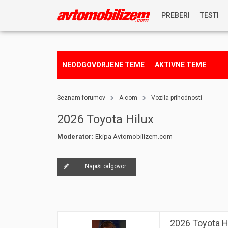
PREBERI
TESTI
NOVICE
NEODGOVORJENE TEME
AKTIVNE TEME
REPORTAŽE
Seznam forumov
A.com
Vozila prihodnosti
PREDSTAVITVE
2026 Toyota Hilux
Moderator:
Ekipa Avtomobilizem.com
NAGRADNA IGRA
Napiši odgovor
2026 Toyota H