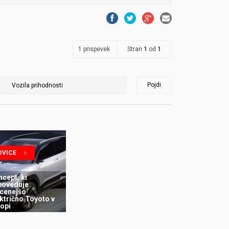
1 prispevek
Stran
1
od
1
Pojdi
OVICE
cept, ki
poveduje
jcenejšo
ktrično Toyoto v
opi