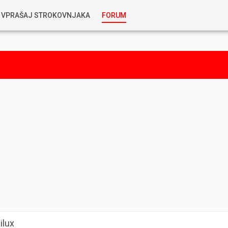
VPRAŠAJ STROKOVNJAKA
FORUM
RABLJENA VOZILA
KOSTJA PRIHODA
GORIVA
SILVAN SIMČIČ
AVTOPLIN
TOMAŽ DEMŠAR
MAZIVA IN OLJA
ALEŠ ARNŠEK
PREDELAVE
ALEKS HUMAR IN FLORJAN RUS
PNEVMATIKE
TIHOMIR KACJAN
ilux
HIBRIDNA TEHNIKA