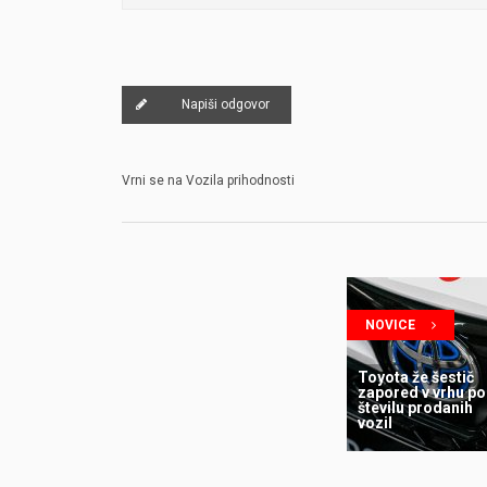
Napiši odgovor
Vrni se na Vozila prihodnosti
NOVICE
Toyota že šestič
zapored v vrhu po
številu prodanih
vozil