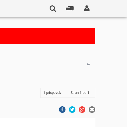
1 prispevek
Stran
1
od
1