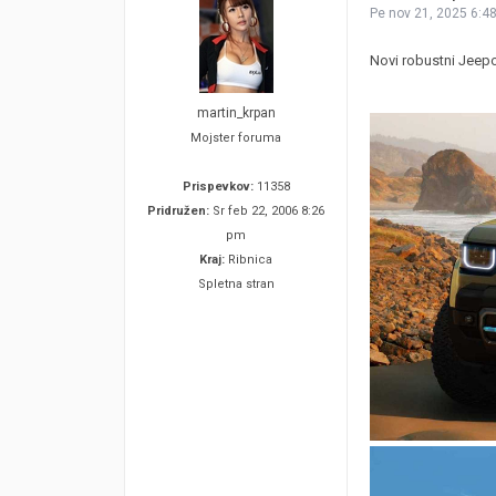
Pe nov 21, 2025 6:4
Novi robustni Jeepo
martin_krpan
Mojster foruma
Prispevkov:
11358
Pridružen:
Sr feb 22, 2006 8:26
pm
Kraj:
Ribnica
Spletna stran