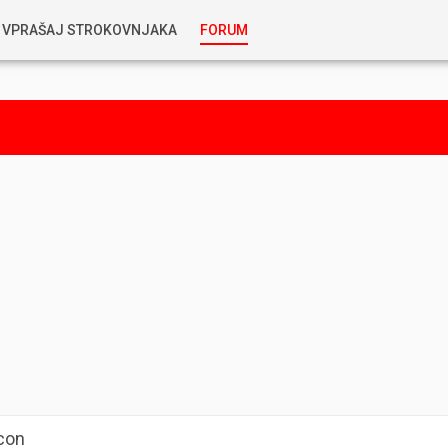
VPRAŠAJ STROKOVNJAKA
FORUM
RABLJENA VOZILA
KOSTJA PRIHODA
GORIVA
SILVAN SIMČIČ
AVTOPLIN
TOMAŽ DEMŠAR
MAZIVA IN OLJA
ALEŠ ARNŠEK
PREDELAVE
ALEKS HUMAR IN FLORJAN RUS
PNEVMATIKE
TIHOMIR KACJAN
con
HIBRIDNA TEHNIKA