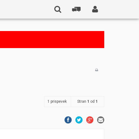
1 prispevek
Stran
1
od
1