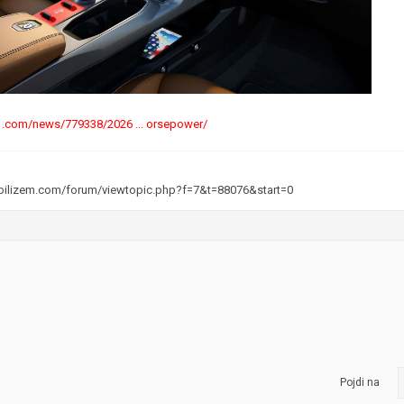
1.com/news/779338/2026 ... orsepower/
bilizem.com/forum/viewtopic.php?f=7&t=88076&start=0
Pojdi na