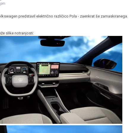
2 pm
JERNEJ BOLKA
lkswagen predstavil električno različico Pola - zaenkrat še zamaskiranega.
TEHNIČNA VPRAŠANJA
ROK ČERNJAVSKI
že slike notranjosti:
AVTOPLIN
ŽIGA HABJAN