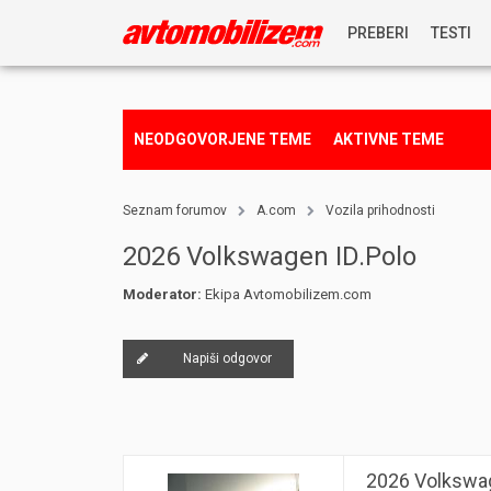
PREBERI
TESTI
NOVICE
NEODGOVORJENE TEME
AKTIVNE TEME
REPORTAŽE
Seznam forumov
A.com
Vozila prihodnosti
PREDSTAVITVE
2026 Volkswagen ID.Polo
Moderator:
Ekipa Avtomobilizem.com
NAGRADNA IGRA
Napiši odgovor
2026 Volkswag