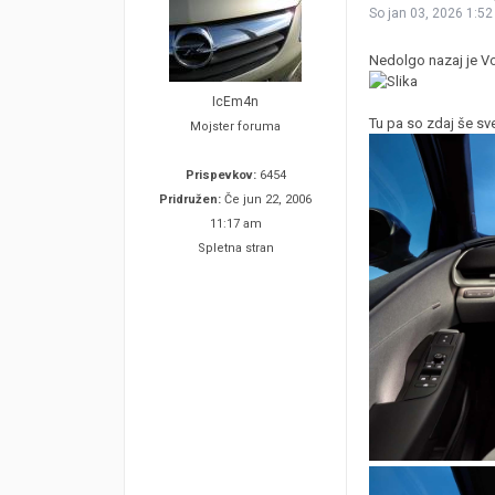
So jan 03, 2026 1:5
Nedolgo nazaj je Vo
IcEm4n
Tu pa so zdaj še sve
Mojster foruma
Prispevkov:
6454
Pridružen:
Če jun 22, 2006
11:17 am
Spletna stran