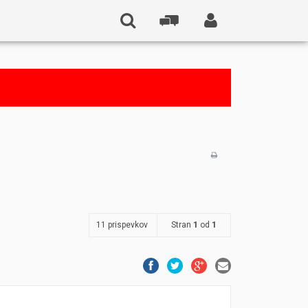
11 prispevkov
Stran
1
od
1