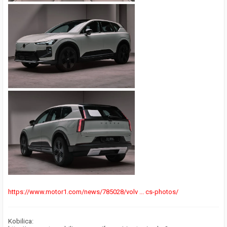
https://www.motor1.com/news/785028/volv ... cs-photos/
Kobilica: