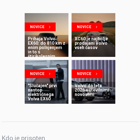
NOVICE
NOVICE
Prihaja Volvo
XC60 je najbolje
EX60: do 810 km z
prodajani Volvo
enim polnjenjem
vseh časov
in to s
štirikolesnim
pogonom
NOVICE
NOVICE
"Slučajen" prvi
Volvo do leta
nastop
2026 s številnimi
električnega
novostmi
Volva EX60
Kdo je prisoten