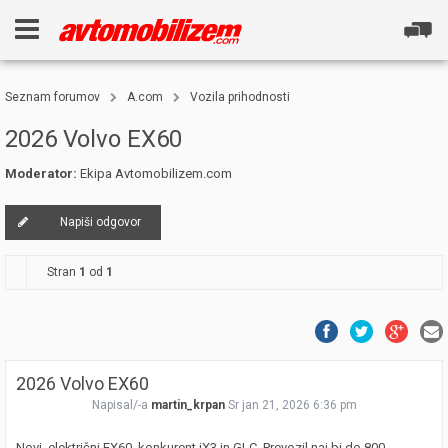
Seznam forumov
A.com
Vozila prihodnosti
2026 Volvo EX60
Moderator:
Ekipa Avtomobilizem.com
Napiši odgovor
Stran
1
od
1
2026 Volvo EX60
Napisal/-a
martin_krpan
Sr jan 21, 2026 6:36 pm
Novi, električni EX60, konkurent iX3 in GLC. Prevozil naj bi do 800