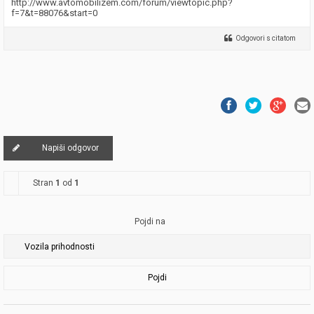
http://www.avtomobilizem.com/forum/viewtopic.php?
f=7&t=88076&start=0
Odgovori s citatom
Napiši odgovor
Stran
1
od
1
Pojdi na
Pojdi