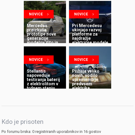
NOVICE
NOVICE
Mercedes
Pri Mercedesu
preizkuša
ukinjajo razvoj
prototipe nove
platforme za
generacije
najdražje
modelov Vito in
električne modele
razred V
NOVICE
NOVICE
Stellantis
Prihaja veliko
napoveduje
novih, vodilo
testiranja baterij
sprememb je
z elektrolitom v
predvsem
trdnem stanju
elektrika
Kdo je prisoten
Po forumu brska: 0 registriranih uporabnikov in 16 gostov