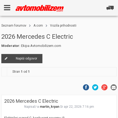
Seznam forumov
A.com
Vozila prihodnosti
2026 Mercedes C Electric
Moderator:
Ekipa Avtomobilizem.com
Napiši odgovor
Stran
1
od
1
2026 Mercedes C Electric
Napisal/-a
martin_krpan
Sr apr 22, 2026 7:16 pm
Električni razred C, konkurent novemu i3