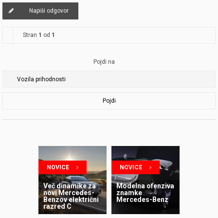
Napiši odgovor
Stran
1
od
1
Pojdi na
Pojdi
NOVICE
NOVICE
Več dinamike za
Modelna ofenziva
novi Mercedes-
znamke
Benzov električni
Mercedes-Benz
razred C