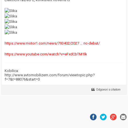
https://www.motor1.com/news/793402/2027 ... ric-debut/
https://www.youtube.com/watch?v=eFxdCbTM1lk
Kobilica:
http://www.avtomobilizem.com/forum/viewtopic.php?
f=7&t=88076&start=0
Odgovori s citatom