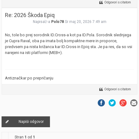
Odgovori s citatom
Re: 2026 Škoda Epiq
Napisal/-a
Polo78
Sr maj 20, 2026 7:49 am
No, tole bo prej sorodnik ID.Cross-a kot pa ID.Pola. Sorodnik slednjega
je Cupra Raval, oba pa imata bolj kompaktne mere in proporce,
predvsem pa nista križanca kar ID.Cross in Epiq sta. Je pa res, da so vsi
narejeni na isti platformi (MEB+).
Antiznačkar po prepričanju
Odgovori s citatom
Napiši odgovor
Stran
1
od
1