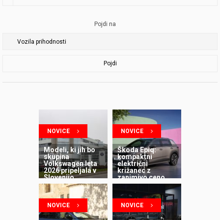
Pojdi na
Pojdi
NOVICE
NOVICE
Modeli, ki jih bo
Škoda Epiq:
skupina
kompaktni
Volkswagen leta
električni
2026 pripeljala v
križanec z
Slovenijo
zanimivo ceno
NOVICE
NOVICE