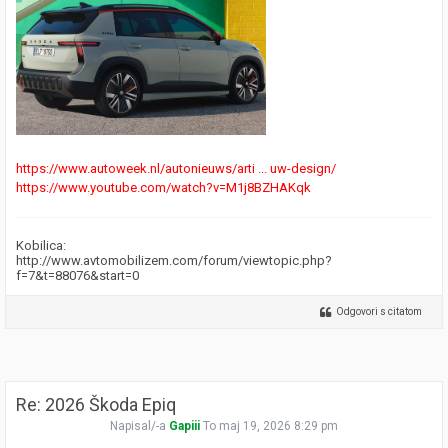
https://www.autoweek.nl/autonieuws/arti ... uw-design/
https://www.youtube.com/watch?v=M1j8BZHAKqk
Kobilica:
http://www.avtomobilizem.com/forum/viewtopic.php?
f=7&t=88076&start=0
Odgovori s citatom
Re: 2026 Škoda Epiq
Napisal/-a
Gapiii
To maj 19, 2026 8:29 pm