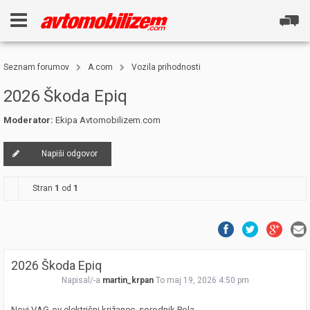
Seznam forumov
A.com
Vozila prihodnosti
2026 Škoda Epiq
Moderator:
Ekipa Avtomobilizem.com
Napiši odgovor
Stran
1
od
1
2026 Škoda Epiq
Napisal/-a
martin_krpan
To maj 19, 2026 4:50 pm
Novi VAG-ov električni križanec, sorodnik Pola